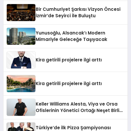
Bir Cumhuriyet Şarkısı Vizyon Öncesi
İzmir’de Seyirci İle Buluştu
Yunusoğlu, Alsancak’ı Modern
Mimariyle Geleceğe Taşıyacak
Kira getirili projelere ilgi arttı
Kira getirili projelere ilgi arttı
Keller Williams Alesta, Viya ve Orsa
Ofislerinin Yönetici Ortağı Neşet Birlik:
“Gayrimenkulde ‘Buzkıran’ Rolü
Üstlendik”
Türkiye’de İlk Pizza Şampiyonası