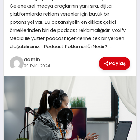
Geleneksel medya araçlarının yanı sıra, dijital
SIYASET
platformlarda reklam verenler için büyük bir
potansiyel var. Bu potansiyelin en dikkat çekici
SPOR
örneklerinden biri de podcast reklamcılığıdır. Voxify
Media ile yüzler podcast içeriklerine tek bir yerden
TEKNOLOJI
ulaşabilirsiniz. Podcast Reklamcılığı Nedir? …
YAŞAM
admin
Paylaş
09 Eylül 2024