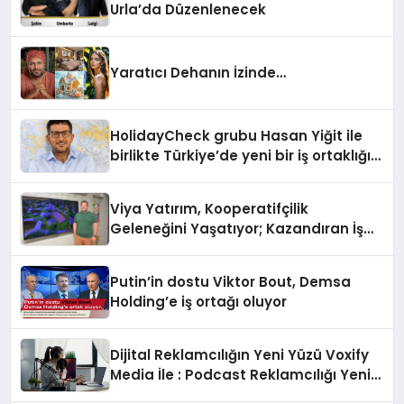
Urla’da Düzenlenecek
Yaratıcı Dehanın İzinde…
HolidayCheck grubu Hasan Yiğit ile
birlikte Türkiye’de yeni bir iş ortaklığı
kurdu
Viya Yatırım, Kooperatifçilik
Geleneğini Yaşatıyor; Kazandıran İş
Modeliyle Büyüyor
Putin’in dostu Viktor Bout, Demsa
Holding’e iş ortağı oluyor
Dijital Reklamcılığın Yeni Yüzü Voxify
Media İle : Podcast Reklamcılığı Yeni
Bir Çağ Açıyor