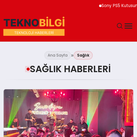
Sony PS5 Kutusuna 2
GÜNDEM
Ana Sayfa
Sağlık
DÜNYA
SAĞLIK HABERLERI
EĞITIM
EKONOMI
MAGAZIN
SAĞLIK