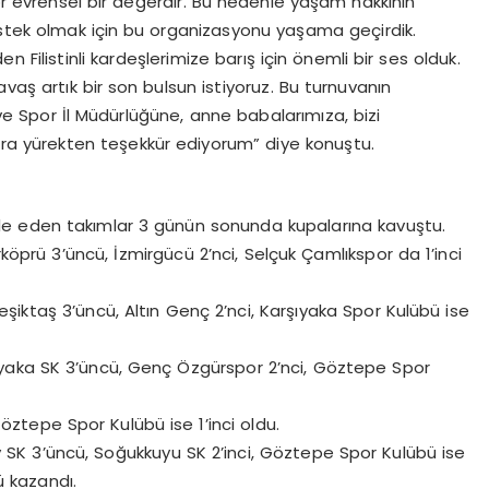
 evrensel bir değerdir. Bu nedenle yaşam hakkının
e destek olmak için bu organizasyonu yaşama geçirdik.
Filistinli kardeşlerimize barış için önemli bir ses olduk.
savaş artık bir son bulsun istiyoruz. Bu turnuvanın
 Spor İl Müdürlüğüne, anne babalarımıza, bizi
ara yürekten teşekkür ediyorum” diye konuştu.
e eden takımlar 3 günün sonunda kupalarına kavuştu.
prü 3’üncü, İzmirgücü 2’nci, Selçuk Çamlıkspor da 1’inci
iktaş 3’üncü, Altın Genç 2’nci, Karşıyaka Spor Kulübü ise
nyaka SK 3’üncü, Genç Özgürspor 2’nci, Göztepe Spor
öztepe Spor Kulübü ise 1’inci oldu.
y SK 3’üncü, Soğukkuyu SK 2’inci, Göztepe Spor Kulübü ise
ü kazandı.