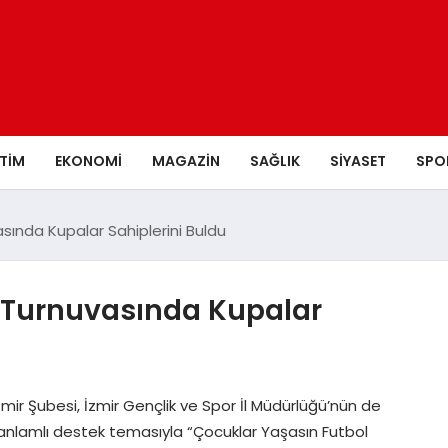
ITIM
EKONOMI
MAGAZIN
SAĞLIK
SIYASET
SPO
sında Kupalar Sahiplerini Buldu
 Turnuvasında Kupalar
mir Şubesi, İzmir Gençlik ve Spor İl Müdürlüğü’nün de
ara anlamlı destek temasıyla “Çocuklar Yaşasın Futbol