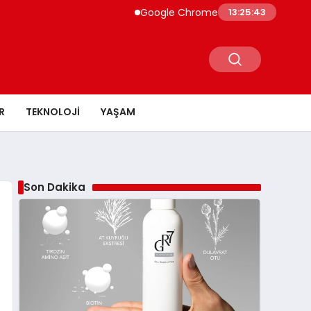
Google Chrome Yapay Zeka ile Güçleniyor
13:25:44
R
TEKNOLOJI
YAŞAM
Son Dakika