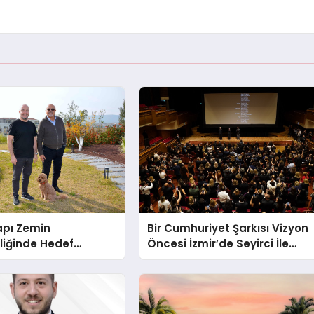
apı Zemin
Bir Cumhuriyet Şarkısı Vizyon
liğinde Hedef
Öncesi İzmir’de Seyirci İle
Buluştu