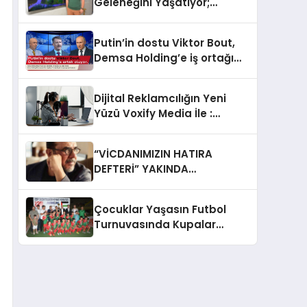
Geleneğini Yaşatıyor;
Kazandıran İş Modeliyle
Büyüyor
Putin’in dostu Viktor Bout,
Demsa Holding’e iş ortağı
oluyor
Dijital Reklamcılığın Yeni
Yüzü Voxify Media İle :
Podcast Reklamcılığı Yeni
Bir Çağ Açıyor
“VİCDANIMIZIN HATIRA
DEFTERİ” YAKINDA
GÖSTERİMDE
Çocuklar Yaşasın Futbol
Turnuvasında Kupalar
Sahiplerini Buldu