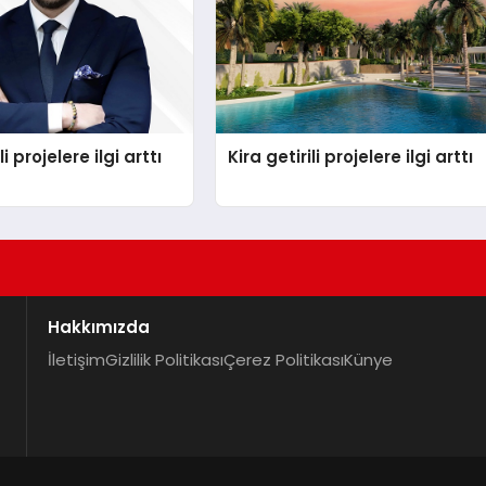
li projelere ilgi arttı
Kira getirili projelere ilgi arttı
Hakkımızda
İletişim
Gizlilik Politikası
Çerez Politikası
Künye