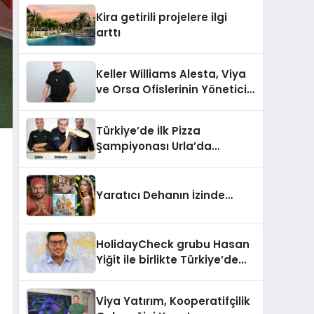
Kira getirili projelere ilgi
arttı
Keller Williams Alesta, Viya
ve Orsa Ofislerinin Yönetici
Ortağı Neşet Birlik:
“Gayrimenkulde ‘Buzkıran’
Türkiye’de İlk Pizza
Rolü Üstlendik”
Şampiyonası Urla’da
Düzenlenecek
Yaratıcı Dehanın İzinde…
HolidayCheck grubu Hasan
Yiğit ile birlikte Türkiye’de
yeni bir iş ortaklığı kurdu
Viya Yatırım, Kooperatifçilik