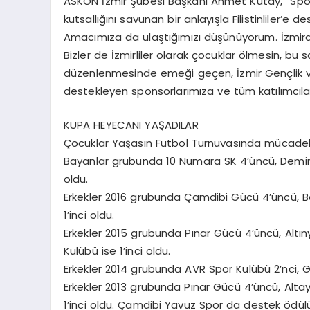
ASKON İzmir Şubesi Başkanı Ahmet Kutay, “Spor
kutsallığını savunan bir anlayışla Filistinliler’
Amacımıza da ulaştığımızı düşünüyorum. İzmirden 
Bizler de İzmirliler olarak çocuklar ölmesin, bu 
düzenlenmesinde emeği geçen, İzmir Gençlik ve
destekleyen sponsorlarımıza ve tüm katılımcıl
KUPA HEYECANI YAŞADILAR
Çocuklar Yaşasın Futbol Turnuvasında mücadel
Bayanlar grubunda 10 Numara SK 4’üncü, Demirkö
oldu.
Erkekler 2016 grubunda Çamdibi Gücü 4’üncü, Beş
1’inci oldu.
Erkekler 2015 grubunda Pınar Gücü 4’üncü, Altı
Kulübü ise 1’inci oldu.
Erkekler 2014 grubunda AVR Spor Kulübü 2’nci, G
Erkekler 2013 grubunda Pınar Gücü 4’üncü, Alta
1’inci oldu. Çamdibi Yavuz Spor da destek ödül