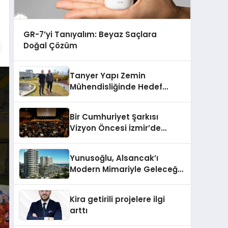
GR-7’yi Tanıyalım: Beyaz Saçlara
Doğal Çözüm
Tanyer Yapı Zemin
Mühendisliğinde Hedef
Büyüttü
Bir Cumhuriyet Şarkısı
Vizyon Öncesi İzmir’de
Seyirci İle Buluştu
Yunusoğlu, Alsancak’ı
Modern Mimariyle Geleceğe
Taşıyacak
Kira getirili projelere ilgi
arttı