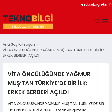
Yuksekogretim Kurumu Diji
GÜNDEM
Ana Sayfa
Yaşam
VİTA ÖNCÜLÜĞÜNDE YAĞMUR MUŞ’TAN TÜRKİYE’DE BİR İLK:
DÜNYA
ERKEK BERBERİ AÇILDI
EĞITIM
VİTA ÖNCÜLÜĞÜNDE YAĞMUR
EKONOMI
MUŞ’TAN TÜRKİYE’DE BİR İLK:
ERKEK BERBERİ AÇILDI
MAGAZIN
VİTA ÖNCÜLÜĞÜNDE YAĞMUR MUŞ’TAN TÜRKİYE’DE BİR
SAĞLIK
İLK: ERKEK BERBERİ AÇILDI Estetik ve güzellik