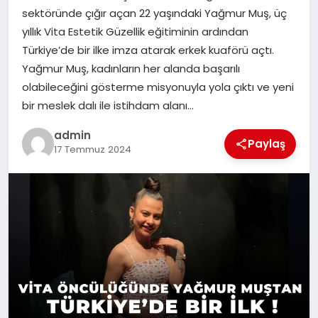
sektöründe çığır açan 22 yaşındaki Yağmur Muş, üç
SIYASET
yıllık Vita Estetik Güzellik eğitiminin ardından
Türkiye’de bir ilke imza atarak erkek kuaförü açtı.
SPOR
Yağmur Muş, kadınların her alanda başarılı
olabileceğini gösterme misyonuyla yola çıktı ve yeni
TEKNOLOJI
bir meslek dalı ile istihdam alanı…
YAŞAM
admin
Paylaş
17 Temmuz 2024