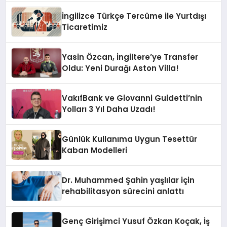
başvuru yapıldığını duyurdu.
İngilizce Türkçe Tercüme ile Yurtdışı
Ticaretimiz
Yasin Özcan, İngiltere’ye Transfer
Oldu: Yeni Durağı Aston Villa!
VakıfBank ve Giovanni Guidetti’nin
Yolları 3 Yıl Daha Uzadı!
Günlük Kullanıma Uygun Tesettür
Kaban Modelleri
Dr. Muhammed Şahin yaşlılar için
rehabilitasyon sürecini anlattı
Genç Girişimci Yusuf Özkan Koçak, İş