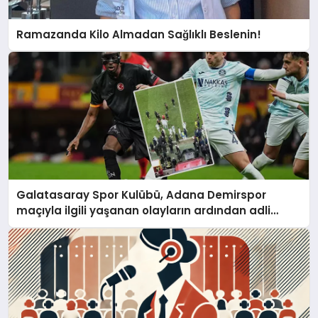
Ramazanda Kilo Almadan Sağlıklı Beslenin!
Galatasaray Spor Kulübü, Adana Demirspor
maçıyla ilgili yaşanan olayların ardından adli
mercilere başvuru yapıldığını duyurdu.