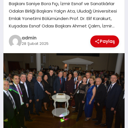
Başkanı Saniye Bora Fıçı, İzmir Esnaf ve Sanatkârlar
SIYASET
Odaları Birliği Başkanı Yalçın Ata, Uludağ Üniversitesi
Emlak Yonetimi Bölümünden Prof. Dr. Elif Karakurt,
SPOR
Kuşadası Esnaf Odası Başkanı Ahmet Çalım, İzmir…
TEKNOLOJI
admin
Paylaş
28 Şubat 2025
YAŞAM