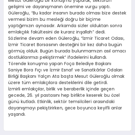
Mesut Güleroğlu bir konuşma yaparak, sektörün
gelişimi ve dayanışmanın önemine vurgu yaptı.
Güleroğlu, “Bu kadar insanın burada olması bize destek
vermesi bizim bu mesleği doğru bir biçime
yaptığımızın aynasıdır. Arkamda sizler olduktan sonra
emlakçılık fakültesini de kurarız inşallah” dedi.
Sözlerine devam eden Güleroğlu, “İzmir Ticaret Odası,
İzmir Ticaret Borsasının desteğini bir kez daha bugün
görmüş olduk. Bugün burada bulunmamızın asıl amacı
dostluklarımızı pekiştirmek” ifadelerini kullandı.
Törende konuşma yapan Foça Belediye Başkanı
Saniye Bora Fıçı ve İzmir Esnaf ve Sanatkârlar Odaları
Birliği Başkanı Yalçın Ata başta Mesut Güleroğlu olmak
üzere tüm emlakçılara desteklerini dile getirdi.
İzmirli emlakçılar, birlik ve beraberlik içinde geçen
gecede, 26. yıl pastasını hep birlikte keserek bu özel
günü kutladı. Etkinlik, sektör temsilcileri arasındaki
dayanışmayı pekiştirirken, gece boyunca keyifli anlar
yaşandı.