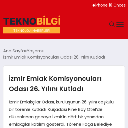
iPhone 18 Öncesi Apple’
GÜNDEM
Ana Sayfa
Yaşam
İzmir Emlak Komisyoncuları Odası 26. Yılını Kutladı
DÜNYA
EĞITIM
İzmir Emlak Komisyoncuları
Odası 26. Yılını Kutladı
EKONOMI
İzmir Emlakçılar Odası, kuruluşunun 26. yılını coşkulu
MAGAZIN
bir törenle kutladı. Kuşadası Pine Bay Otel’de
düzenlenen geceye İzmir’in dört bir yanından
SAĞLIK
emlakçılar katılım gösterdi. Törene Foça Belediye