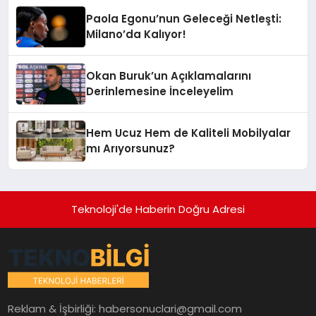
Paola Egonu’nun Geleceği Netleşti:
Milano’da Kalıyor!
Okan Buruk’un Açıklamalarını
Derinlemesine İnceleyelim
Hem Ucuz Hem de Kaliteli Mobilyalar
mı Arıyorsunuz?
Teknoloji'de Haberin Doğru Adresi
Reklam & İşbirliği:
habersonuclari@gmail.com