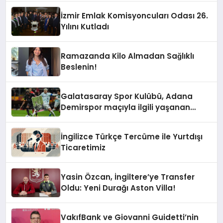
İzmir Emlak Komisyoncuları Odası 26.
Yılını Kutladı
Ramazanda Kilo Almadan Sağlıklı
Beslenin!
Galatasaray Spor Kulübü, Adana
Demirspor maçıyla ilgili yaşanan
olayların ardından adli mercilere
başvuru yapıldığını duyurdu.
İngilizce Türkçe Tercüme ile Yurtdışı
Ticaretimiz
Yasin Özcan, İngiltere’ye Transfer
Oldu: Yeni Durağı Aston Villa!
VakıfBank ve Giovanni Guidetti’nin