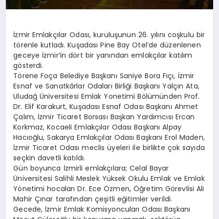
İzmir Emlakçılar Odası, kuruluşunun 26. yılını coşkulu bir
törenle kutladı. Kuşadası Pine Bay Otel’de düzenlenen
geceye İzmir’in dört bir yanından emlakçılar katılım
gösterdi.
Törene Foça Belediye Başkanı Saniye Bora Fıçı, İzmir
Esnaf ve Sanatkârlar Odaları Birliği Başkanı Yalçın Ata,
Uludağ Üniversitesi Emlak Yonetimi Bölümünden Prof.
Dr. Elif Karakurt, Kuşadası Esnaf Odası Başkanı Ahmet
Çalım, İzmir Ticaret Borsası Başkan Yardımcısı Ercan
Korkmaz, Kocaeli Emlakçılar Odası Başkanı Alpay
Hacıoğlu, Sakarya Emlakçılar Odası Başkanı Erol Maden,
İzmir Ticaret Odası meclis üyeleri ile birlikte çok sayıda
seçkin davetli katıldı.
Gün boyunca İzmirli emlakçılara; Celal Bayar
Üniversitesi Salihli Meslek Yüksek Okulu Emlak ve Emlak
Yönetimi hocaları Dr. Ece Özmen, Öğretim Görevlisi Ali
Mahir Çınar tarafından çeşitli eğitimler verildi.
Gecede, İzmir Emlak Komisyoncuları Odası Başkanı