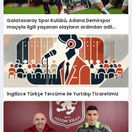
Galatasaray Spor Kulübü, Adana Demirspor
maçıyla ilgili yaşanan olayların ardından adli
mercilere başvuru yapıldığını duyurdu.
İngilizce Türkçe Tercüme ile Yurtdışı Ticaretimiz