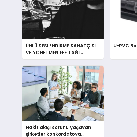
ÜNLÜ SESLENDİRME SANATÇISI
U-PVC Bo
VE YÖNETMEN EFE TAĞI
DUBLAJLARA DEVAM EDİYOR!
Nakit akışı sorunu yaşayan
şirketler konkordatoya