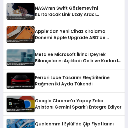
NASA’nın Swift Gözlemevi’ni
Kurtaracak Link Uzay Aracı
Yörüngede Arızalandı
Apple’dan Yeni Cihaz Kiralama
Dönemi Apple Upgrade ABD’de
Başladı
Meta ve Microsoft İkinci Çeyrek
Bilançolarını Açıkladı Gelir ve Karlarda
Artış
Ferrari Luce Tasarım Eleştirilerine
Rağmen İki Ayda Tükendi
Google Chrome’a Yapay Zeka
Asistanı Gemini Spark’ı Entegre Ediyor
Qualcomm 1 Eylül’de Çip Fiyatlarını