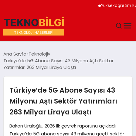
Yuksekogretim Kurumu D
GÜNDEM
Ana Sayfa
Teknoloji
Türkiye’de 5G Abone Sayısı 43 Milyonu Aştı Sektör
DÜNYA
Yatırımları 263 Milyar Liraya Ulaştı
EĞITIM
Türkiye’de 5G Abone Sayısı 43
EKONOMI
Milyonu Aştı Sektör Yatırımları
263 Milyar Liraya Ulaştı
MAGAZIN
Bakan Uraloğlu, 2026 ilk çeyrek raporunu açıkladı.
SAĞLIK
Türkiye’de 5G abone sayısı 43 milyonu geçti, sektör