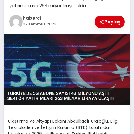
yatırımları ise 263 milyar lirayı buldu.
SIYASET
haberci
Paylaş
SPOR
07 Temmuz 2026
TEKNOLOJI
YAŞAM
Ulaştırma ve Altyapı Bakanı Abdulkadir Uraloğlu, Bilgi
Teknolojileri ve İletişim Kurumu (BTK) tarafından
hazırlanan 2026 yılı ilk çeyrek Türkiye Elektronik