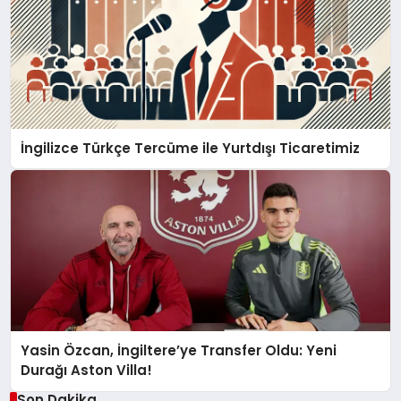
İngilizce Türkçe Tercüme ile Yurtdışı Ticaretimiz
Yasin Özcan, İngiltere’ye Transfer Oldu: Yeni
Durağı Aston Villa!
Son Dakika