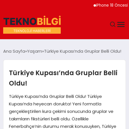
iPhone 18 Öncesi Apple’
GÜNDEM
Ana Sayfa
Yaşam
Türkiye Kupası’nda Gruplar Belli Oldu!
DÜNYA
Türkiye Kupası’nda Gruplar Belli
EĞITIM
Oldu!
EKONOMI
Türkiye Kupası’nda Gruplar Belli Oldu! Türkiye
Kupası’nda heyecan dorukta! Yeni formatla
MAGAZIN
gerçekleştirilen kura çekimi sonucunda gruplar ve
takımların fikstürleri belli oldu. Özellikle
SAĞLIK
Fenerbahçe’nin durumu merak konusuyken, Türkiye