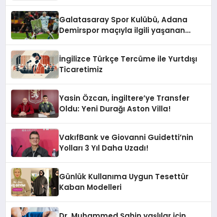
Galatasaray Spor Kulübü, Adana
Demirspor maçıyla ilgili yaşanan
olayların ardından adli mercilere
başvuru yapıldığını duyurdu.
İngilizce Türkçe Tercüme ile Yurtdışı
Ticaretimiz
Yasin Özcan, İngiltere’ye Transfer
Oldu: Yeni Durağı Aston Villa!
VakıfBank ve Giovanni Guidetti’nin
Yolları 3 Yıl Daha Uzadı!
Günlük Kullanıma Uygun Tesettür
Kaban Modelleri
Dr. Muhammed Şahin yaşlılar için