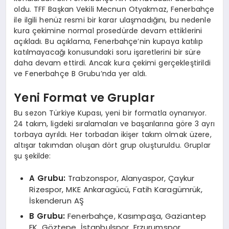
oldu. TFF Başkan Vekili Mecnun Otyakmaz, Fenerbahçe
ile ilgili henüz resmi bir karar ulaşmadığını, bu nedenle
kura çekimine normal prosedürde devam ettiklerini
açıkladı. Bu açıklama, Fenerbahçe’nin kupaya katılıp
katılmayacağı konusundaki soru işaretlerini bir süre
daha devam ettirdi. Ancak kura çekimi gerçekleştirildi
ve Fenerbahçe B Grubu’nda yer aldı.
Yeni Format ve Gruplar
Bu sezon Türkiye Kupası, yeni bir formatla oynanıyor.
24 takım, ligdeki sıralamaları ve başarılarına göre 3 ayrı
torbaya ayrıldı. Her torbadan ikişer takım olmak üzere,
altışar takımdan oluşan dört grup oluşturuldu. Gruplar
şu şekilde:
A Grubu:
Trabzonspor, Alanyaspor, Çaykur
Rizespor, MKE Ankaragücü, Fatih Karagümrük,
İskenderun AŞ
B Grubu:
Fenerbahçe, Kasımpaşa, Gaziantep
FK, Göztepe, İstanbulspor, Erzurumspor