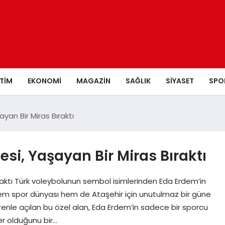
ITIM
EKONOMI
MAGAZIN
SAĞLIK
SIYASET
SPO
yan Bir Miras Bıraktı
si, Yaşayan Bir Miras Bıraktı
raktı Türk voleybolunun sembol isimlerinden Eda Erdem’in
, hem spor dünyası hem de Ataşehir için unutulmaz bir güne
enle açılan bu özel alan, Eda Erdem’in sadece bir sporcu
er olduğunu bir…