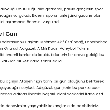
 duyduğu mutluluğu dile getirerek, parkın gençlerin spor
cağını vurguladı. Erdem, sporun birleştirici gücüne olan
isini aşılamanın önemini vurguladı.
zel Gün
bol Federasyonu Başkanı Mehmet Akif Üstündağ, Fenerbahçe
ı Onursal Adıgüzel, A Milli Kadın Voleybol Takımı
i önemli isimler de katıldı. Liderlerin bir araya geldiği bu
atkıları bir kez daha takdir edildi.
 açılışın Ataşehir için tarihi bir gün olduğunu belirterek,
ayacağını söyledi. Adıgüzel, gençlerin bu parkta spor
den aldıkları ilhamla başarılı olabileceklerini ifade etti.
a deneyimler yaşayabilir kazançlar elde edebilirsiniz.