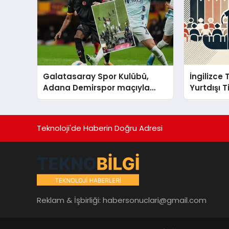
Galatasaray Spor Kulübü,
İngilizce
Adana Demirspor maçıyla
Yurtdışı 
ilgili yaşanan olayların
ardından adli mercilere
başvuru yapıldığını duyurdu.
Teknoloji'de Haberin Doğru Adresi
Reklam & İşbirliği:
habersonuclari@gmail.com