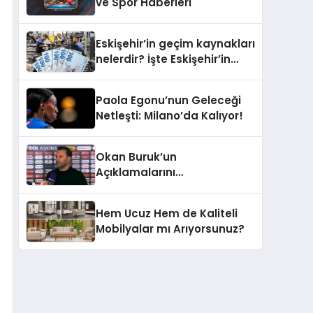
ve Spor Haberleri
Eskişehir’in geçim kaynakları
nelerdir? İşte Eskişehir’in
ekonomisinden öne çıkanlar
Paola Egonu’nun Geleceği
Netleşti: Milano’da Kalıyor!
Okan Buruk’un
Açıklamalarını
Derinlemesine İnceleyelim
Hem Ucuz Hem de Kaliteli
Mobilyalar mı Arıyorsunuz?