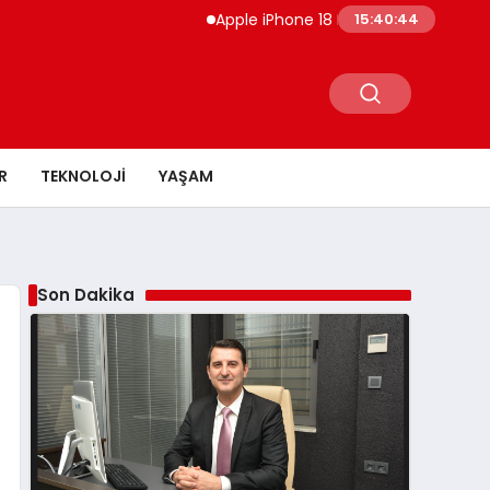
Apple iPhone 18 Pro Etkinlik Tarihi Sızdı En G
15:40:45
R
TEKNOLOJI
YAŞAM
Son Dakika