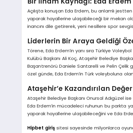
Bir İlham Kaynağı: Eda Erdem
Açılışta konuşan Eda Erdem, bu anlamlı jestten
yaparak hayallerine ulaşabileceği bir mekan ola
inancını dile getirerek, yeni nesillere spor sevg
Liderlerin Bir Araya Geldiği Ö
Törene, Eda Erdem’in yanı sıra Türkiye Voley
Kulübü Başkanı Ali Koç, Ataşehir Belediye Başkan
Başantrenörü Daniele Santarelli ve Pelin Çelik gib
özel günde, Eda Erdem’in Türk voleyboluna olan k
Ataşehir’e Kazandırılan Değer
Ataşehir Belediye Başkanı Onursal Adıgüzel ise bu
Eda Erdem’in mücadeleci ruhunun bu parkta yaş
yaparak hayallerine ulaşabileceğini ve Eda Erdem’
Hipbet giriş
sitesi sayesinde milyonlarca oyund