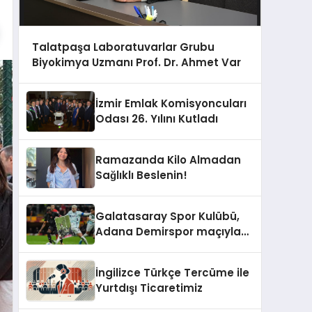
Talatpaşa Laboratuvarlar Grubu
Biyokimya Uzmanı Prof. Dr. Ahmet Var
İzmir Emlak Komisyoncuları
Odası 26. Yılını Kutladı
Ramazanda Kilo Almadan
Sağlıklı Beslenin!
Galatasaray Spor Kulübü,
Adana Demirspor maçıyla
ilgili yaşanan olayların
ardından adli mercilere
İngilizce Türkçe Tercüme ile
başvuru yapıldığını duyurdu.
Yurtdışı Ticaretimiz