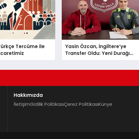
 Türkçe Tercüme ile
Yasin Özcan, İngiltere’ye
Ticaretimiz
Transfer Oldu: Yeni Durağı
Aston Villa!
Hakkımızda
İletişim
Gizlilik Politikası
Çerez Politikası
Künye