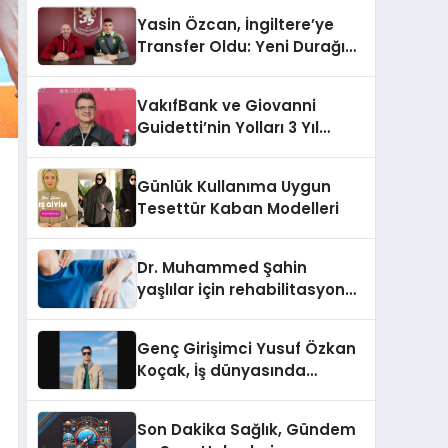
Yasin Özcan, İngiltere’ye
Transfer Oldu: Yeni Durağı
Aston Villa!
VakıfBank ve Giovanni
Guidetti’nin Yolları 3 Yıl
Daha Uzadı!
Günlük Kullanıma Uygun
Tesettür Kaban Modelleri
Dr. Muhammed Şahin
yaşlılar için rehabilitasyon
sürecini anlattı
Genç Girişimci Yusuf Özkan
Koçak, İş dünyasında
Başarılarıyla Tanınıyor!
Son Dakika Sağlık, Gündem