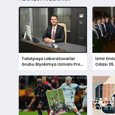
Talatpaşa Laboratuvarlar
İzmir Eml
Grubu Biyokimya Uzmanı Prof.
Odası 26. 
Dr. Ahmet Var