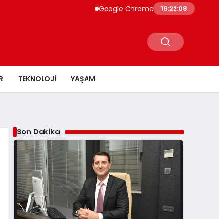
Google Chrome Yapay Zeka ile Güçleniyor G
16:22:09
R
TEKNOLOJI
YAŞAM
Son Dakika