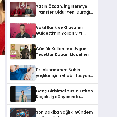
Yasin Özcan, İngiltere’ye
Transfer Oldu: Yeni Durağı
Aston Villa!
VakıfBank ve Giovanni
Guidetti’nin Yolları 3 Yıl
Daha Uzadı!
Günlük Kullanıma Uygun
Tesettür Kaban Modelleri
Dr. Muhammed Şahin
yaşlılar için rehabilitasyon
sürecini anlattı
Genç Girişimci Yusuf Özkan
Koçak, İş dünyasında
Başarılarıyla Tanınıyor!
Son Dakika Sağlık, Gündem