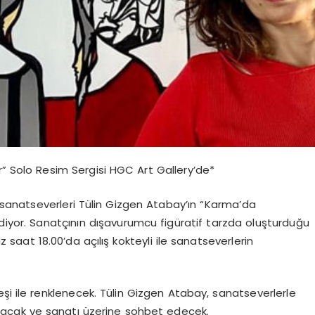
r” Solo Resim Sergisi HGC Art Gallery’de*
sanatseverleri Tülin Gizgen Atabay’ın “Karma’da
ediyor. Sanatçının dışavurumcu figüratif tarzda oluşturduğu
 saat 18.00’da açılış kokteyli ile sanatseverlerin
yleşi ile renklenecek. Tülin Gizgen Atabay, sanatseverlerle
laşacak ve sanatı üzerine sohbet edecek.