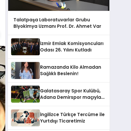
Talatpaşa Laboratuvarlar Grubu
Biyokimya Uzmanı Prof. Dr. Ahmet Var
İzmir Emlak Komisyoncuları
Odası 26. Yılını Kutladı
Ramazanda Kilo Almadan
Sağlıklı Beslenin!
Galatasaray Spor Kulübü,
Adana Demirspor maçıyla
ilgili yaşanan olayların
ardından adli mercilere
İngilizce Türkçe Tercüme ile
başvuru yapıldığını duyurdu.
Yurtdışı Ticaretimiz