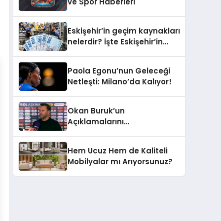
ve Spor Haberleri
Eskişehir’in geçim kaynakları
nelerdir? İşte Eskişehir’in
ekonomisinden öne çıkanlar
Paola Egonu’nun Geleceği
Netleşti: Milano’da Kalıyor!
Okan Buruk’un
Açıklamalarını
Derinlemesine İnceleyelim
Hem Ucuz Hem de Kaliteli
Mobilyalar mı Arıyorsunuz?