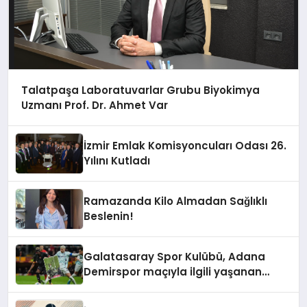
Talatpaşa Laboratuvarlar Grubu Biyokimya
Uzmanı Prof. Dr. Ahmet Var
İzmir Emlak Komisyoncuları Odası 26.
Yılını Kutladı
Ramazanda Kilo Almadan Sağlıklı
Beslenin!
Galatasaray Spor Kulübü, Adana
Demirspor maçıyla ilgili yaşanan
olayların ardından adli mercilere
başvuru yapıldığını duyurdu.