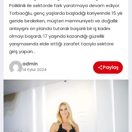
Poliklinik ile sektörde fark yaratmaya devam ediyor.
SIYASET
Torbaoğlu, genç yaşlarda başladığı kariyerinde 15 yılı
geride bırakırken, müşteri memnuniyeti ve doğallık
SPOR
anlayışını ön planda tutarak başarılı bir iş kadını
olmayı başardı. 17 yaşında kazandığı güzellik
TEKNOLOJI
yarışmasında elde ettiği zarafet tacıyla sektöre
giriş yapan…
YAŞAM
admin
Paylaş
14 Eylül 2024