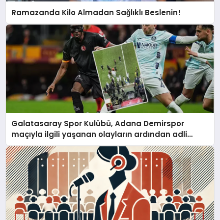
Ramazanda Kilo Almadan Sağlıklı Beslenin!
Galatasaray Spor Kulübü, Adana Demirspor
maçıyla ilgili yaşanan olayların ardından adli
mercilere başvuru yapıldığını duyurdu.