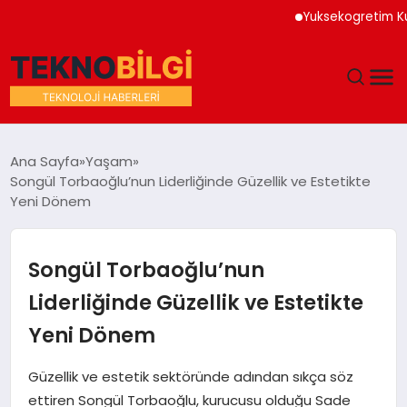
Yuksekogretim Kurumu Diji
GÜNDEM
Ana Sayfa
Yaşam
Songül Torbaoğlu’nun Liderliğinde Güzellik ve Estetikte
DÜNYA
Yeni Dönem
EĞITIM
Songül Torbaoğlu’nun
EKONOMI
Liderliğinde Güzellik ve Estetikte
Yeni Dönem
MAGAZIN
Güzellik ve estetik sektöründe adından sıkça söz
SAĞLIK
ettiren Songül Torbaoğlu, kurucusu olduğu Sade