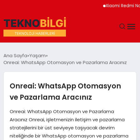
Xiaomi Redmi Note 17 
GÜNDEM
Ana Sayfa
Yaşam
Onreai: WhatsApp Otomasyon ve Pazarlama Aracınız
DÜNYA
EĞITIM
Onreai: WhatsApp Otomasyon
ve Pazarlama Aracınız
EKONOMI
Onreai: WhatsApp Otomasyon ve Pazarlama
MAGAZIN
Aracınız Onreai, işletmenizin iletişim ve pazarlama
stratejilerini bir üst seviyeye taşıyacak devrim
SAĞLIK
niteliğinde bir WhatsApp otomasyon ve pazarlama