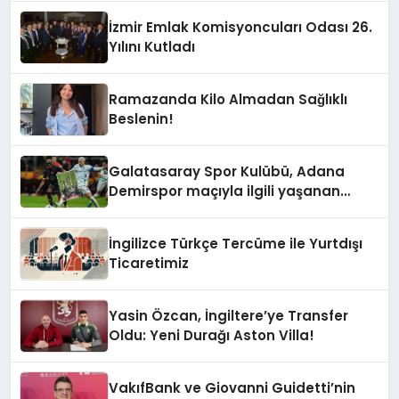
İzmir Emlak Komisyoncuları Odası 26.
Yılını Kutladı
Ramazanda Kilo Almadan Sağlıklı
Beslenin!
Galatasaray Spor Kulübü, Adana
Demirspor maçıyla ilgili yaşanan
olayların ardından adli mercilere
başvuru yapıldığını duyurdu.
İngilizce Türkçe Tercüme ile Yurtdışı
Ticaretimiz
Yasin Özcan, İngiltere’ye Transfer
Oldu: Yeni Durağı Aston Villa!
VakıfBank ve Giovanni Guidetti’nin