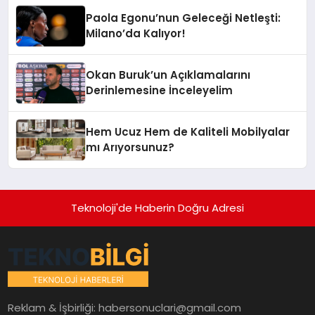
Paola Egonu’nun Geleceği Netleşti:
Milano’da Kalıyor!
Okan Buruk’un Açıklamalarını
Derinlemesine İnceleyelim
Hem Ucuz Hem de Kaliteli Mobilyalar
mı Arıyorsunuz?
Teknoloji'de Haberin Doğru Adresi
Reklam & İşbirliği:
habersonuclari@gmail.com