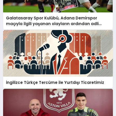
Galatasaray Spor Kulübü, Adana Demirspor
maçıyla ilgili yaşanan olayların ardından adli
mercilere başvuru yapıldığını duyurdu.
İngilizce Türkçe Tercüme ile Yurtdışı Ticaretimiz