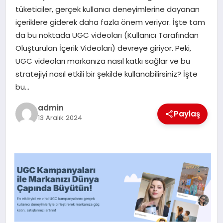
tüketiciler, gerçek kullanıcı deneyimlerine dayanan
SIYASET
içeriklere giderek daha fazla önem veriyor. İşte tam
da bu noktada UGC videoları (Kullanıcı Tarafından
SPOR
Oluşturulan İçerik Videoları) devreye giriyor. Peki,
UGC videoları markanıza nasıl katkı sağlar ve bu
TEKNOLOJI
stratejiyi nasıl etkili bir şekilde kullanabilirsiniz? İşte
bu…
YAŞAM
admin
Paylaş
13 Aralık 2024