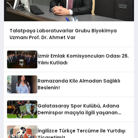
Talatpaşa Laboratuvarlar Grubu Biyokimya
Uzmanı Prof. Dr. Ahmet Var
İzmir Emlak Komisyoncuları Odası 26.
Yılını Kutladı
Ramazanda Kilo Almadan Sağlıklı
Beslenin!
Galatasaray Spor Kulübü, Adana
Demirspor maçıyla ilgili yaşanan
olayların ardından adli mercilere
başvuru yapıldığını duyurdu.
İngilizce Türkçe Tercüme ile Yurtdışı
Ticaretimiz