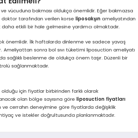
at Edilmeli?
ini ve vücuduna bakması oldukça önemlidir. Eğer bakmazsa
a doktor tarafından verilen korse
liposakşın
ameliyatından
 daha etkili bir hale gelmesine yardımcı olmaktadır.
çok önemlidir. İlk haftalarda dinlenme ve sadece yavaş
 Ameliyattan sonra bol sıvı tüketimi liposuction ameliyatı
da sağlıklı beslenme de oldukça önem taşır. Düzenli bir
ntrolü sağlanmaktadır.
lduğu için fiyatlar birbirinden farklı olarak
ulanacak olan bölge sayısına göre
liposuction fiyatları
n ve cerrahın deneyimine göre fiyatlarda değişiklik
htiyaç ve istekler doğrultusunda planlanmaktadır.