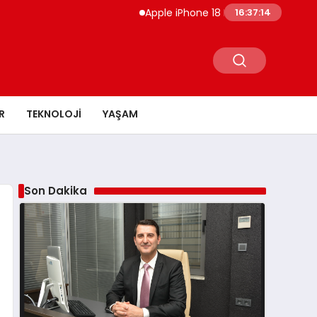
Apple iPhone 18 Pro Etkinlik Tarihi Sızdı En
16:37:15
R
TEKNOLOJI
YAŞAM
Son Dakika