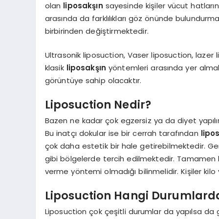
olan
liposakşın
sayesinde kişiler vücut hatları
arasında da farklılıkları göz önünde bulundurmakt
birbirinden değiştirmektedir.
Ultrasonik liposuction, Vaser liposuction, lazer
klasik
liposakşın
yöntemleri arasında yer almakta
görüntüye sahip olacaktır.
Liposuction Nedir?
Bazen ne kadar çok egzersiz ya da diyet yapılırs
Bu inatçı dokular ise bir cerrah tarafından
lipo
çok daha estetik bir hale getirebilmektedir. Ge
gibi bölgelerde tercih edilmektedir. Tamamen b
verme yöntemi olmadığı bilinmelidir. Kişiler k
Liposuction Hangi Durumlarda
Liposuction çok çeşitli durumlar da yapılsa da 