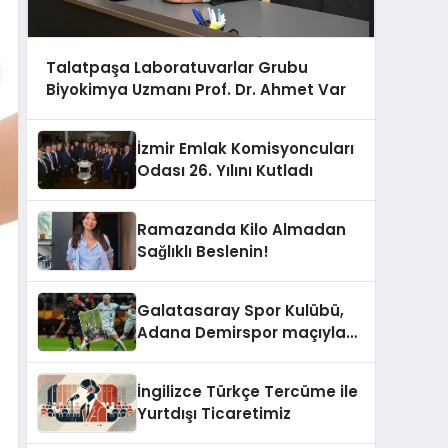
Talatpaşa Laboratuvarlar Grubu
Biyokimya Uzmanı Prof. Dr. Ahmet Var
İzmir Emlak Komisyoncuları
Odası 26. Yılını Kutladı
Ramazanda Kilo Almadan
Sağlıklı Beslenin!
Galatasaray Spor Kulübü,
Adana Demirspor maçıyla
ilgili yaşanan olayların
ardından adli mercilere
İngilizce Türkçe Tercüme ile
başvuru yapıldığını duyurdu.
Yurtdışı Ticaretimiz