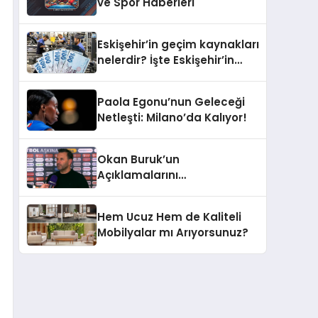
ve Spor Haberleri
Eskişehir’in geçim kaynakları
nelerdir? İşte Eskişehir’in
ekonomisinden öne çıkanlar
Paola Egonu’nun Geleceği
Netleşti: Milano’da Kalıyor!
Okan Buruk’un
Açıklamalarını
Derinlemesine İnceleyelim
Hem Ucuz Hem de Kaliteli
Mobilyalar mı Arıyorsunuz?