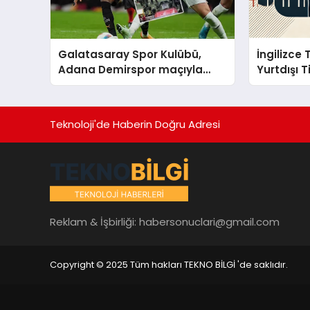
Galatasaray Spor Kulübü,
İngilizce
Adana Demirspor maçıyla
Yurtdışı 
ilgili yaşanan olayların
ardından adli mercilere
başvuru yapıldığını duyurdu.
Teknoloji'de Haberin Doğru Adresi
Reklam & İşbirliği:
habersonuclari@gmail.com
Copyright © 2025 Tüm hakları TEKNO BİLGİ 'de saklıdır.