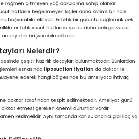
yete rağmen gitmeyen yağ dokularına sahip olanlar
ut hatlarını beğenmeyen kişiler daha kıvrımlı bir hale
tına başvurabilmektedir. Estetik bir görüntü sağlamak pek
zellikle estetik vücut hatlarına ya da daha belirgin vücut
n ameliyatını başvurabilmektedir.
tayları Nelerdir?
cesinde çeşitli hazırlık detayları bulunmaktadır. Bunlardan
şlemleri esnasında
liposuction fiyatları
da doktor ile
yi muayene ederek hangi bölgesinde bu ameliyata ihtiyaç
ne doktor tarafından tespit edilmektedir. Ameliyat günü
 dikkat etmesi gereken önemli durumlar vardır.
men kesilmelidir. Aynı zamanda kan sulandırıcı gibi ilaç ya