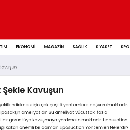
ITIM
EKONOMI
MAGAZIN
SAĞLIK
SIYASET
SPO
e Kavuşun
iz Şekle Kavuşun
ekillendirilmesi için çok çeşitli yöntemlere başvurulmaktadır.
iposakşın ameliyatıdır. Bu ameliyat vücuttaki fazla
i bir görüntüye kavuşmaya yardımcı olmaktadır. Liposuction
liği katan önemli bir adımdır. Liposuction Yöntemleri Nelerdir?