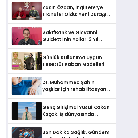
Yasin Özcan, İngiltere’ye
Transfer Oldu: Yeni Durağı
Aston Villa!
VakıfBank ve Giovanni
Guidetti’nin Yolları 3 Yıl
Daha Uzadı!
Günlük Kullanıma Uygun
Tesettür Kaban Modelleri
Dr. Muhammed Şahin
yaşlılar için rehabilitasyon
sürecini anlattı
Genç Girişimci Yusuf Özkan
Koçak, İş dünyasında
Başarılarıyla Tanınıyor!
Son Dakika Sağlık, Gündem