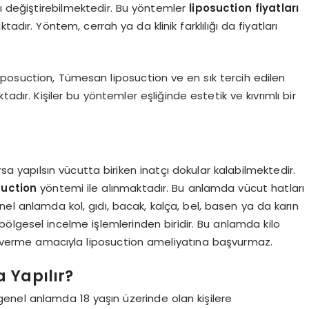
nı değiştirebilmektedir. Bu yöntemler
liposuction fiyatları
adır. Yöntem, cerrah ya da klinik farklılığı da fiyatları
 liposuction, Tümesan liposuction ve en sık tercih edilen
dır. Kişiler bu yöntemler eşliğinde estetik ve kıvrımlı bir
a yapılsın vücutta biriken inatçı dokular kalabilmektedir.
suction
yöntemi ile alınmaktadır. Bu anlamda vücut hatları
nel anlamda kol, gıdı, bacak, kalça, bel, basen ya da karın
ölgesel incelme işlemlerinden biridir. Bu anlamda kilo
ilo verme amacıyla liposuction ameliyatına başvurmaz.
 Yapılır?
genel anlamda 18 yaşın üzerinde olan kişilere