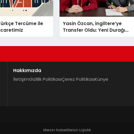
 Türkçe Tercüme ile
Yasin Özcan, İngiltere’ye
Ticaretimiz
Transfer Oldu: Yeni Durağı
Aston Villa!
Hakkımızda
İletişim
Gizlilik Politikası
Çerez Politikası
Künye
Mersin Haber
Mersin Lojistik