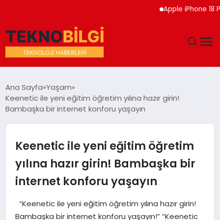
Apple iPhone 18 Pro Etkinl
GÜNDEM
Ana Sayfa
Yaşam
Keenetic ile yeni eğitim öğretim yılına hazır girin!
DÜNYA
Bambaşka bir internet konforu yaşayın
EĞITIM
Keenetic ile yeni eğitim öğretim
EKONOMI
yılına hazır girin! Bambaşka bir
internet konforu yaşayın
MAGAZIN
“Keenetic ile yeni eğitim öğretim yılına hazır girin!
SAĞLIK
Bambaşka bir internet konforu yaşayın!” “Keenetic