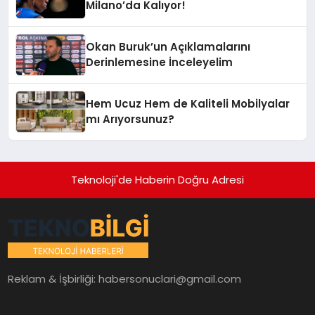
Milano’da Kalıyor!
Okan Buruk’un Açıklamalarını
Derinlemesine İnceleyelim
Hem Ucuz Hem de Kaliteli Mobilyalar
mı Arıyorsunuz?
Teknoloji'de Haberin Doğru Adresi
Reklam & İşbirliği:
habersonuclari@gmail.com