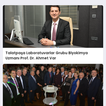
Talatpaşa Laboratuvarlar Grubu Biyokimya
Uzmanı Prof. Dr. Ahmet Var