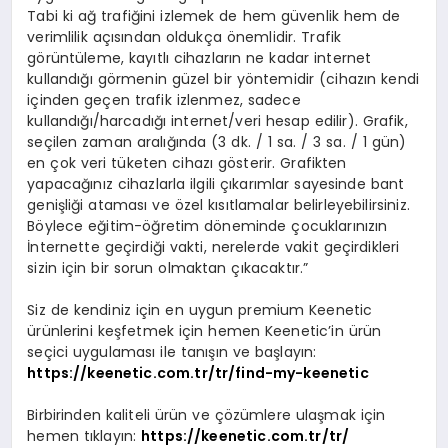
Tabi ki ağ trafiğini izlemek de hem güvenlik hem de
verimlilik açısından oldukça önemlidir. Trafik
görüntüleme, kayıtlı cihazların ne kadar internet
kullandığı görmenin güzel bir yöntemidir (cihazın kendi
içinden geçen trafik izlenmez, sadece
kullandığı/harcadığı internet/veri hesap edilir). Grafik,
seçilen zaman aralığında (3 dk. / 1 sa. / 3 sa. / 1 gün)
en çok veri tüketen cihazı gösterir. Grafikten
yapacağınız cihazlarla ilgili çıkarımlar sayesinde bant
genişliği ataması ve özel kısıtlamalar belirleyebilirsiniz.
Böylece eğitim-öğretim döneminde çocuklarınızın
İnternette geçirdiği vakti, nerelerde vakit geçirdikleri
sizin için bir sorun olmaktan çıkacaktır.”
Siz de kendiniz için en uygun premium Keenetic
ürünlerini keşfetmek için hemen Keenetic’in ürün
seçici uygulaması ile tanışın ve başlayın:
https://keenetic.com.tr/tr/find-my-keenetic
Birbirinden kaliteli ürün ve çözümlere ulaşmak için
hemen tıklayın:
https://keenetic.com.tr/tr/