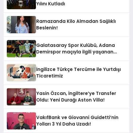
Yılını Kutladı
Ramazanda Kilo Almadan Sağlıklı
Beslenin!
Galatasaray Spor Kulübü, Adana
Demirspor maçıyla ilgili yaşanan
olayların ardından adli mercilere
başvuru yapıldığını duyurdu.
İngilizce Türkçe Tercüme ile Yurtdışı
Ticaretimiz
Yasin Özcan, İngiltere’ye Transfer
Oldu: Yeni Durağı Aston Villa!
VakıfBank ve Giovanni Guidetti’nin
Yolları 3 Yıl Daha Uzadı!