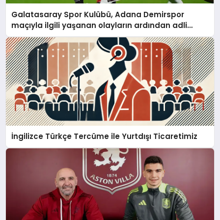
Galatasaray Spor Kulübü, Adana Demirspor
maçıyla ilgili yaşanan olayların ardından adli
mercilere başvuru yapıldığını duyurdu.
İngilizce Türkçe Tercüme ile Yurtdışı Ticaretimiz