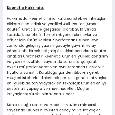
Keenetic Hakkında:
Hakkımızda: Keenetic, nihai kullanıcı istek ve ihtiyaçları
dikkate alan iddialı ve yenilikçi Akıllı Router (Smart
Router) üreticisi ve geliştiricisi olarak 2010 yılında
kuruldu. Keenetic’in temel misyonu, akıllı evler ve
ofisler için üstün kablosuz performans sunan, aynı
zamanda gelişmiş yazılım gücüyle güvenli, kolay
yönetilebilir birçok gelişmiş özellikleri barındıran Router
cihazları üretmektir. Keenetic ürünleri, yüksek donanım
ve yazılım özellikleri sayesinde sorunsuz çalışarak
mutlu müşteriler yaratırken aynı zamanda ulaşılabilir
fiyatlara sahiptir. Kurulduğu günden itibaren gerek
müşteri isteklerini dinleyerek gerekse güncel ihtiyaçları
en iyi şekilde tanımlayarak en teknolojik ürünleri en iyi
destek alt yapısıyla vermeyi hedefler. Müşteri
ihtiyaçlarını sürekli olarak analiz eder.
Sahip olduğu esnek ve modüler yazılım mimarisi
sayesinde ürünlerin müşteri deneyimi ve ihtiyaçları