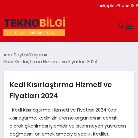
Apple iPhone 18 Pro Etkin
GÜNDEM
Ana Sayfa
Yaşam
Kedi Kısırlaştırma Hizmeti ve Fiyatları 2024
DÜNYA
EĞITIM
Kedi Kısırlaştırma Hizmeti ve
Fiyatları 2024
EKONOMI
Kedi Kısırlaştırma Hizmeti ve Fiyatları 2024 Kedi
MAGAZIN
kısırlaştırma, kedinizin üreme organlarının cerrahi
olarak çıkarılması işlemidir ve istenmeyen yavruların
SAĞLIK
doğmasını önlemek amacıyla yapılır. Kediler,