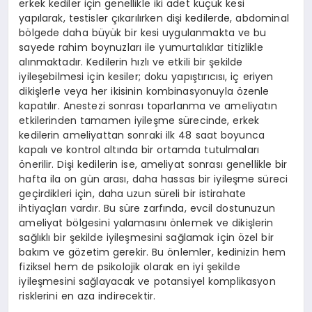
erkek kediler için genellikle iki adet küçük kesi
yapılarak, testisler çıkarılırken dişi kedilerde, abdominal
bölgede daha büyük bir kesi uygulanmakta ve bu
sayede rahim boynuzları ile yumurtalıklar titizlikle
alınmaktadır. Kedilerin hızlı ve etkili bir şekilde
iyileşebilmesi için kesiler; doku yapıştırıcısı, iç eriyen
dikişlerle veya her ikisinin kombinasyonuyla özenle
kapatılır. Anestezi sonrası toparlanma ve ameliyatın
etkilerinden tamamen iyileşme sürecinde, erkek
kedilerin ameliyattan sonraki ilk 48 saat boyunca
kapalı ve kontrol altında bir ortamda tutulmaları
önerilir. Dişi kedilerin ise, ameliyat sonrası genellikle bir
hafta ila on gün arası, daha hassas bir iyileşme süreci
geçirdikleri için, daha uzun süreli bir istirahate
ihtiyaçları vardır. Bu süre zarfında, evcil dostunuzun
ameliyat bölgesini yalamasını önlemek ve dikişlerin
sağlıklı bir şekilde iyileşmesini sağlamak için özel bir
bakım ve gözetim gerekir. Bu önlemler, kedinizin hem
fiziksel hem de psikolojik olarak en iyi şekilde
iyileşmesini sağlayacak ve potansiyel komplikasyon
risklerini en aza indirecektir.