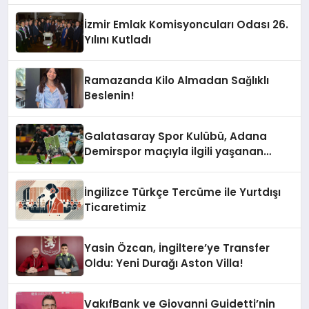
İzmir Emlak Komisyoncuları Odası 26.
Yılını Kutladı
Ramazanda Kilo Almadan Sağlıklı
Beslenin!
Galatasaray Spor Kulübü, Adana
Demirspor maçıyla ilgili yaşanan
olayların ardından adli mercilere
başvuru yapıldığını duyurdu.
İngilizce Türkçe Tercüme ile Yurtdışı
Ticaretimiz
Yasin Özcan, İngiltere’ye Transfer
Oldu: Yeni Durağı Aston Villa!
VakıfBank ve Giovanni Guidetti’nin