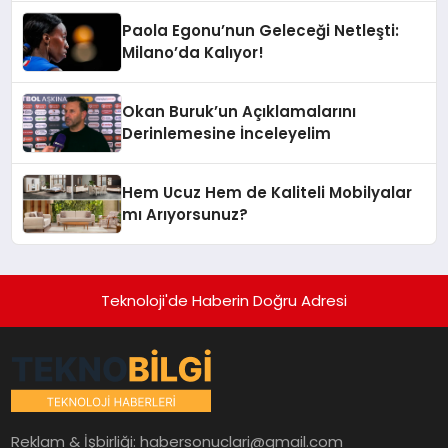
Paola Egonu’nun Geleceği Netleşti:
Milano’da Kalıyor!
Okan Buruk’un Açıklamalarını
Derinlemesine İnceleyelim
Hem Ucuz Hem de Kaliteli Mobilyalar
mı Arıyorsunuz?
Teknoloji'de Haberin Doğru Adresi
Reklam & İşbirliği:
habersonuclari@gmail.com