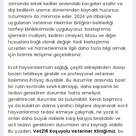
zamanda erkek kediler arasındaki kavgaları azaltır ve
dişi kedilerin üreme döneminden kaynaklı huzursuz
tutumlarını da minimize eder. 2024 yılı itibariyle
uygulanan Veteriner Hekimler Birliğinin belirlediği
tarifeyi kliniklerimizde uyguluyoruz. Kısırlaştırma
işleminin maliyeti, kedinin cinsiyeti, kilosu ve diğer
hususlara bağlı olarak değişir. Kedi kısırlaştırma
ücretleri ve hizmetlerimizle ilgili daha fazla bilgi almak
için bizimle iletişime geçebilirsiniz.
Evcil hayvanlarımızın sağlığı, çeşitli sebeplerden dolayı
bazen tehlikeye girebilir ve profesyonel veteriner
bakımına ihtiyaç duyabilir. Bu durumlar arasında, basit
bir rutin kontrolle sınırlı kalmayıp, daha kapsamlı bir
tedavi gerektiren durumlar hatta ameliyat
gerektirecek durumlar da bulunabilir. Kendi başımıza
ya da kulaktan dolma yanıltıcı bilgilere dayanarak evcil
hayvanlarımızı tedavi etmeye çalışmak, ne yazık ki
onları daha büyük risklerle karşı karşıya bırakabilir ve
acil tedavi gerektiren durumların ana kaynağı olabilir.
Bu yüzden,
Vet216 Koşuyolu Veteriner Kliniğimiz
, bu