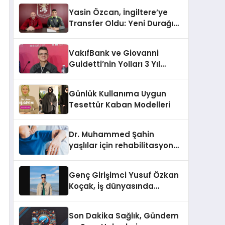
Yasin Özcan, İngiltere’ye
Transfer Oldu: Yeni Durağı
Aston Villa!
VakıfBank ve Giovanni
Guidetti’nin Yolları 3 Yıl
Daha Uzadı!
Günlük Kullanıma Uygun
Tesettür Kaban Modelleri
Dr. Muhammed Şahin
yaşlılar için rehabilitasyon
sürecini anlattı
Genç Girişimci Yusuf Özkan
Koçak, İş dünyasında
Başarılarıyla Tanınıyor!
Son Dakika Sağlık, Gündem