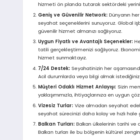
hizmeti ön planda tutarak sektördeki yerini
Geniş ve Güvenilir Network:
Dünyanın her 
seyahat seçeneklerini sunuyoruz. Global işb
güvenilir hizmet almanızı sağlıyoruz.
Uygun Fiyatlı ve Avantajlı Seçenekler:
He
tatili gerçekleştirmenizi sağlıyoruz. Ekono
hizmet sunmaktayız.
7/24 Destek:
Seyahatinizin her aşamasında 
Acil durumlarda veya bilgi almak istediğiniz
Müşteri Odaklı Hizmet Anlayışı:
Sizin memn
yaklaşımımızla, ihtiyaçlarınıza en uygun çö
Vizesiz Turlar:
Vize almadan seyahat edebile
seyahat sürecinizi daha kolay ve hızlı hale g
Balkan Turları:
Balkan ülkelerinin tarihi ve 
Balkan turları ile bu bölgenin kültürel zenginl