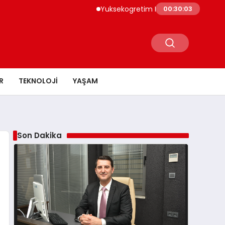
Yuksekogretim Kurumu Dijital Donusum Icin
00:30:04
R
TEKNOLOJI
YAŞAM
Son Dakika