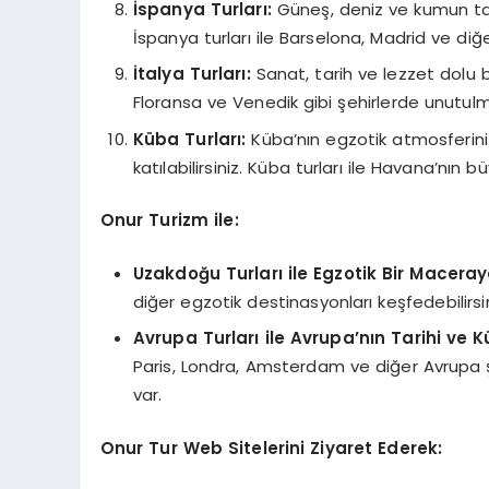
İspanya Turları:
Güneş, deniz ve kumun tadın
İspanya turları ile Barselona, Madrid ve di
İtalya Turları:
Sanat, tarih ve lezzet dolu bir
Floransa ve Venedik gibi şehirlerde unutulmaz 
Küba Turları:
Küba’nın egzotik atmosferini
katılabilirsiniz. Küba turları ile Havana’nın b
Onur Turizm ile:
Uzakdoğu Turları ile Egzotik Bir Maceraya
diğer egzotik destinasyonları keşfedebilirsini
Avrupa Turları ile Avrupa’nın Tarihi ve Kü
Paris, Londra, Amsterdam ve diğer Avrupa şeh
var.
Onur Tur Web Sitelerini Ziyaret Ederek: