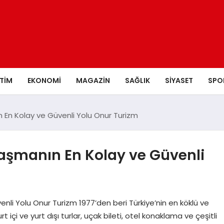
ITIM
EKONOMI
MAGAZIN
SAĞLIK
SIYASET
SPO
n En Kolay ve Güvenli Yolu Onur Turizm
Ulaşmanın En Kolay ve Güvenli
enli Yolu Onur Turizm 1977’den beri Türkiye’nin en köklü ve
t içi ve yurt dışı turlar, uçak bileti, otel konaklama ve çeşitli