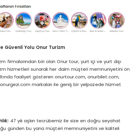
ve Güvenli Yolu Onur Turizm
m firmalarından biri olan Onur tour, yurt içi ve yurt dışı
turizm hizmetleri sunarak her daim müşteri memnuniyetini ön
ltında faaliyet gösteren onurtour.com, onurbilet.com,
nurgezi.com markaları ile geniş bir yelpazede hizmet
lık:
47 yılı aşkın tecrübemiz ile size en doğru seyahat
duğu günden bu yana müşteri memnuniyetini ve kaliteli