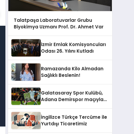
Talatpaşa Laboratuvarlar Grubu
Biyokimya Uzmanı Prof. Dr. Ahmet Var
İzmir Emlak Komisyoncuları
Odası 26. Yılını Kutladı
Ramazanda Kilo Almadan
Sağlıklı Beslenin!
Galatasaray Spor Kulübü,
Adana Demirspor maçıyla
ilgili yaşanan olayların
ardından adli mercilere
İngilizce Türkçe Tercüme ile
başvuru yapıldığını duyurdu.
Yurtdışı Ticaretimiz