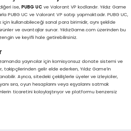
diğeri ise,
PUBG UC
ve Valorant VP kodlarıdır. Yıldız Game
atlarla PUBG UC ve Valorant VP satışı yapmaktadır. PUBG UC,
 için kullanabileceği sanal para birimidir, aynı şekilde
rünler ve avantajlar sunar. YıldızGame.com üzerinden bu
gin ve keyifli hale getirebilirsiniz.
r
 zamanda yayıncılar için komisyonsuz donate sistemi ve
r, takipçilerinden gelir elde ederken, Yıldız Game’in
ir. Ayrıca, sitedeki çekilişlerle üyeler ve izleyiciler,
yanı sıra, oyun hesaplarını veya eşyalarını satmak
ünlerin ticaretini kolaylaştırıyor ve platformu benzersiz