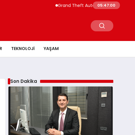
Grand Theft Auto VI Yeni Tanıtım Tarihi Bel
05:47:01
R
TEKNOLOJI
YAŞAM
Son Dakika