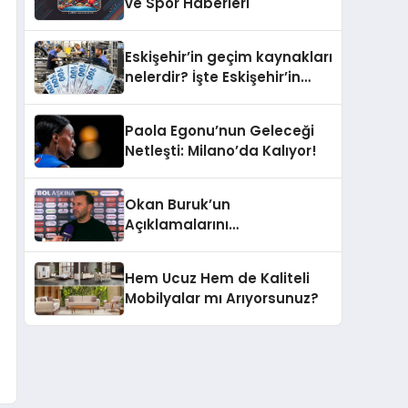
ve Spor Haberleri
Eskişehir’in geçim kaynakları
nelerdir? İşte Eskişehir’in
ekonomisinden öne çıkanlar
Paola Egonu’nun Geleceği
Netleşti: Milano’da Kalıyor!
Okan Buruk’un
Açıklamalarını
Derinlemesine İnceleyelim
Hem Ucuz Hem de Kaliteli
Mobilyalar mı Arıyorsunuz?