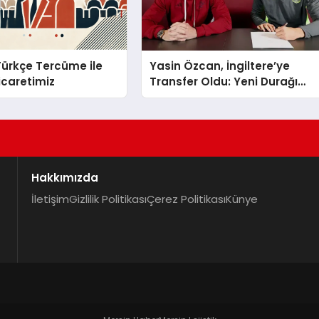
 Türkçe Tercüme ile
Yasin Özcan, İngiltere’ye
Ticaretimiz
Transfer Oldu: Yeni Durağı
Aston Villa!
Hakkımızda
İletişim
Gizlilik Politikası
Çerez Politikası
Künye