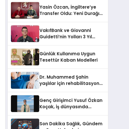
Yasin Özcan, İngiltere’ye
Transfer Oldu: Yeni Durağı
Aston Villa!
VakıfBank ve Giovanni
Guidetti’nin Yolları 3 Yıl
Daha Uzadı!
Günlük Kullanıma Uygun
Tesettür Kaban Modelleri
Dr. Muhammed Şahin
yaşlılar için rehabilitasyon
sürecini anlattı
Genç Girişimci Yusuf Özkan
Koçak, İş dünyasında
Başarılarıyla Tanınıyor!
Son Dakika Sağlık, Gündem