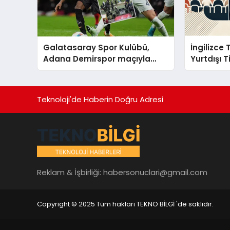
Galatasaray Spor Kulübü,
İngilizce
Adana Demirspor maçıyla
Yurtdışı 
ilgili yaşanan olayların
ardından adli mercilere
başvuru yapıldığını duyurdu.
Teknoloji'de Haberin Doğru Adresi
Reklam & İşbirliği:
habersonuclari@gmail.com
Copyright © 2025 Tüm hakları TEKNO BİLGİ 'de saklıdır.