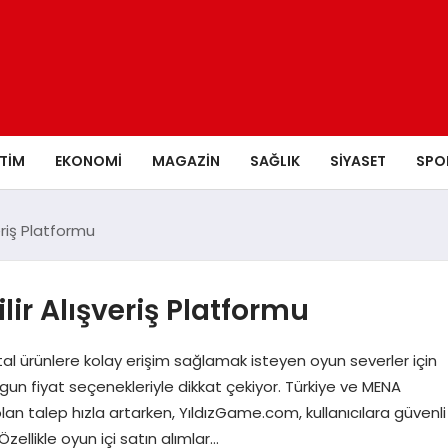
ITIM
EKONOMI
MAGAZIN
SAĞLIK
SIYASET
SPO
veriş Platformu
ilir Alışveriş Platformu
ijital ürünlere kolay erişim sağlamak isteyen oyun severler için
un fiyat seçenekleriyle dikkat çekiyor. Türkiye ve MENA
olan talep hızla artarken, YıldızGame.com, kullanıcılara güvenli
zellikle oyun içi satın alımlar…