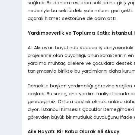
sağladı. Bir dönem restoran sektörüne giriş ya
nedeniyle bu sektördeki yatırımlarını geri çekt
açarak hizmet sektörüne de adım attı.
Yardımseverlik ve Topluma Katkı: İstanbul 
Ali Aksoy’un hayatında sadece iş dünyasındaki b
projelerine olan duyarlılığı, onun karakterinin en
yardıma muhtaç ailelere ve çocuklara destek s
tanışmasıyla birlikte bu yardımlarını daha kurum
Dernekte başkan yardımcılığı görevine seçilen 
başladı. Bu süreç, ona yardım faaliyetlerinde 
geleceğimiz. Onlara destek olmak, onlara daha
diyor. İstanbul Kimsesiz Çocuklar Derneği’ndeki ç
görevden büyük bir mutluluk duyduğunu ifade e
Aile Hayatı: Bir Baba Olarak Ali Aksoy