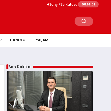
Sony PS5 Kutusuna 2028 Uyarısı Yeni Oyunlar
08:14:02
R
TEKNOLOJI
YAŞAM
Son Dakika