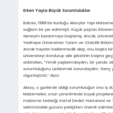
Erken Yaşta Büyük Sorumluluklar
Babası, 1988’de kurduğu Aksoylar Yapı Malzemel
sağlam bir yer edinmişti. Küçük yaştan itibaren
deneyim kazanmaya başlamış. Ancak, üniversi
Yeditepe Üniversitesi Turizm ve Otelcilik Bölümü
Ancak hayatın beklenmedik akışı, onu başka bir y
üniversiteyi dondurup aile şirketinin başına 
anlatırken, “Yirmili yaşlarımdaydım, bir yanda o
sorumluluğunu üstlenmek zorundaydım. Genç ya
olgunlaştırdı,” diyor.
Aksoy, o günlerde aldığı sorumluluğun ona iş d
Malzemeleri, onun yönetiminde büyük projelere
malzeme tedariği, Kartal Devlet Hastanesi ve Tü
sektöründeki gücünü pekiştiren önemli adımlard