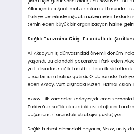
şirketi için gurur verici olduğunu söylüyor. “Bu 
Yıllar içinde inşaat malzemeleri sektöründe güve
Türkiye genelinde inşaat malzemeleri tedarikin
temin eden büyük bir organizasyon haline gel
Sağlık Turizmine Giriş: Tesadüflerle Şekillen
Ali Aksoy’un iş dünyasındaki önemli dönüm noktal
yaşandı. Bu alandaki potansiyeli fark eden Aksoy,
yurt dışından sağlık turisti getiren ilk şirketle
öncü bir isim haline getirdi. O dönemde Türkiye
eden Aksoy, yurt dışındaki kuzeni Hamdi Aslan il
Aksoy, “İlk zamanlar zorlayıcıydı, ama zamanla bu
Türkiye’nin sağlık alanındaki avantajlarını tanıtm
başarılarının ardındaki stratejiyi paylaşıyor.
Sağlık turizmi alanındaki başarısı, Aksoy’un iş d