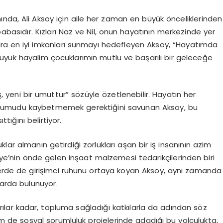
anında, Ali Aksoy için aile her zaman en büyük önceliklerinden
 babasıdır. Kızları Naz ve Nil, onun hayatının merkezinde yer
nlara en iyi imkanları sunmayı hedefleyen Aksoy, “Hayatımda
üyük hayalim çocuklarımın mutlu ve başarılı bir geleceğe
 yeni bir umuttur” sözüyle özetlenebilir. Hayatın her
an umudu kaybetmemek gerektiğini savunan Aksoy, bu
tığını belirtiyor.
lar almanın getirdiği zorlukları aşan bir iş insanının azim
kiye’nin önde gelen inşaat malzemesi tedarikçilerinden biri
örlerde de girişimci ruhunu ortaya koyan Aksoy, aynı zamanda
larda bulunuyor.
rılar kadar, topluma sağladığı katkılarla da adından söz
m de sosyal sorumluluk projelerinde adadığı bu yolculukta,