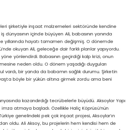
eri şirketiyle inşaat malzemeleri sektöründe kendine
 iş dünyasının içinde büyüyen Ali, babasının yanında
te yıllarında hayatı tamamen değişmiş. O dönemde
’nde okuyan Ali, geleceğe dair farklı planlar yapıyordu.
öne yönlendirdi. Babasının geçirdiği kalp krizi, onun
geçmesine neden oldu. O dönem yaşadığı duyguları
kul vardı, bir yanda da babamın sağlık durumu. Şirketin
şta böyle bir yükün altına girmek zordu ama beni
ünyasında kazandırdığı tecrübelerle büyüdü. Aksoylar Yapı
 imza atmaya başladı. Özellikle Haliç Köprüsü’nün
rkiye genelindeki pek çok inşaat projesi, Aksoylar’ın
an oldu. Ali Aksoy, bu projelerin hem kendisi hem de