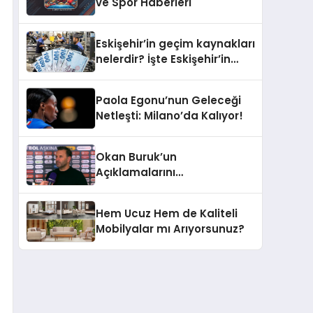
ve Spor Haberleri
Eskişehir’in geçim kaynakları
nelerdir? İşte Eskişehir’in
ekonomisinden öne çıkanlar
Paola Egonu’nun Geleceği
Netleşti: Milano’da Kalıyor!
Okan Buruk’un
Açıklamalarını
Derinlemesine İnceleyelim
Hem Ucuz Hem de Kaliteli
Mobilyalar mı Arıyorsunuz?