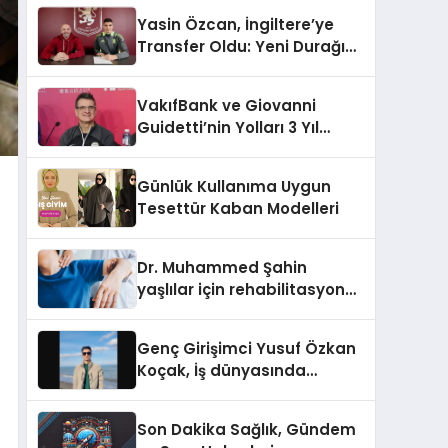
Yasin Özcan, İngiltere’ye
Transfer Oldu: Yeni Durağı
Aston Villa!
VakıfBank ve Giovanni
Guidetti’nin Yolları 3 Yıl
Daha Uzadı!
Günlük Kullanıma Uygun
Tesettür Kaban Modelleri
Dr. Muhammed Şahin
yaşlılar için rehabilitasyon
sürecini anlattı
Genç Girişimci Yusuf Özkan
Koçak, İş dünyasında
Başarılarıyla Tanınıyor!
Son Dakika Sağlık, Gündem