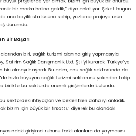
tür büyük projelerde yer almak, bizim için büyük bir onurdu.
nilir bir marka haline geldik,” diye anlatıyor. Şirket bugün
de ana bayilik statüsüne sahip, yüzlerce projeye ürün
miş durumda.
en Bir Başarı
arından biri, sağlık turizmi alanına giriş yapmasıyla
 Safirim Sağlık Danışmanlık Ltd. Şti.’yi kurarak, Türkiye’ye
rden biri olmayı başardı. Bu adım, onu sağlık sektöründe de
’de hızla büyüyen sağlık turizmi sektörünü yakından takip
e birlikte bu sektörde önemli girişimlerde bulundu.
 sektördeki ihtiyaçları ve beklentileri daha iyi anladık.
ak bizim için büyük bir fırsattı,” diyerek bu alandaki
ünyasındaki girişimci ruhunu farklı alanlara da yaymasını