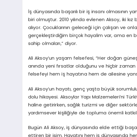
İş dünyasında başarılı bir iş insanı olmasının y
biri olmuştur. 2010 yılında evlenen Aksoy, iki kız
alıyor. Çocuklarının geleceği için çalışan ve o
gerçekleştirdiğim birçok hayalim var, ama en b
sahip olmaları,” diyor.
Ali Aksoy’un yaşam felsefesi, “Her doğan güneş,
anında yeni fırsatlar olduğunu ve hiçbir zam
felsefeyi hem iş hayatına hem de ailesine yansıt
Ali Aksoy’un hayatı, genç yaşta büyük sorumluluk
dolu hikayesi. Aksoylar Yapı Malzemeleri’ni Tür
haline getirirken, sağlık turizmi ve diğer sekt
yardımsever kişiliğiyle de topluma önemli katkı
Bugün Ali Aksoy, iş dünyasında elde ettiği başa
ettiren bir isim. Hayatını hem iş dünyasında he