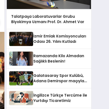
Talatpaşa Laboratuvarlar Grubu
Biyokimya Uzmanı Prof. Dr. Ahmet Var
İzmir Emlak Komisyoncuları
Odası 26. Yılını Kutladı
Ramazanda Kilo Almadan
Sağlıklı Beslenin!
Galatasaray Spor Kulübü,
Adana Demirspor maçıyla
ilgili yaşanan olayların
ardından adli mercilere
İngilizce Türkçe Tercüme ile
başvuru yapıldığını duyurdu.
Yurtdışı Ticaretimiz