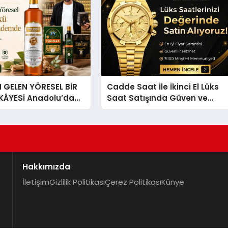
GELEN YÖRESEL BİR
Cadde Saat İle İkinci El Lüks
İKÂYESİ Anadolu’dan
Saat Satışında Güven ve
lü Bir Başarı
Doğru Değerleme
 Sirkesi
Hakkımızda
İletişim
Gizlilik Politikası
Çerez Politikası
Künye