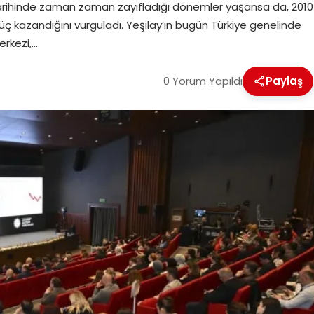
ık tarihinde zaman zaman zayıfladığı dönemler yaşansa da, 2010
 kazandığını vurguladı. Yeşilay’ın bugün Türkiye genelinde
erkezi,…
0 Yorum Yapıldı
Paylaş