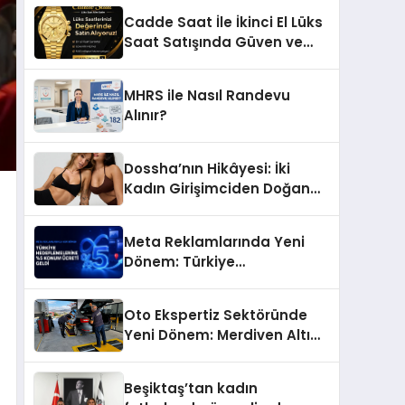
Başarı Hikâyesi: Van Gölü
Cadde Saat İle İkinci El Lüks
Yöresel Işkın Kökü Sirkesi
Saat Satışında Güven ve
Doğru Değerleme
MHRS ile Nasıl Randevu
Alınır?
Dossha’nın Hikâyesi: İki
Kadın Girişimciden Doğan
Bir Marka
Meta Reklamlarında Yeni
Dönem: Türkiye
Hedeflemelerine Yüzde 5
Konum Ücreti Geldi
Oto Ekspertiz Sektöründe
Yeni Dönem: Merdiven Altı
İşletmeler Tarih Oluyor
Beşiktaş’tan kadın