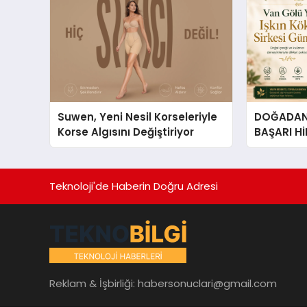
Suwen, Yeni Nesil Korseleriyle
DOĞADAN 
Korse Algısını Değiştiriyor
BAŞARI H
Çıkan Güç
Hikâyesi: Van Gölü Yöresel
Işkın Kökü
Teknoloji'de Haberin Doğru Adresi
Reklam & İşbirliği:
habersonuclari@gmail.com