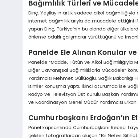
Bağımlılık Türleri ve Mücadele 
Dinç, Yeşilay’ın artık sadece alkol bağımlılığı
internet bağımlılıklarıyla da mücadele ettiğini 
yapan Dinç, Türkiye’nin bu alanda diğer ülkelerd
önleme odaklı çalışmalar yürüttüğünü ve insa
Panelde Ele Alınan Konular ve
Panelde “Madde, Tütün ve Alkol Bağımlılığıyla
Diğer Davranışsal Bağımlılıklarla Mücadele” konu
Yardımcısı Mehmet Güllüoğlu, Sağlık Bakanlığı
isimler konuşma yaptı. İkinci oturumda ise Sağl
Radyo ve Televizyon Üst Kurulu Başkan Yardımcı
ve Koordinasyon Genel Müdür Yardımcısı Erkan Şa
Cumhurbaşkanı Erdoğan’ın Etki
Panel kapsamında Cumhurbaşkanı Recep Tayyip Er
çekilen fotoğraflardan oluşan “Bir Nefes Sıhhat 