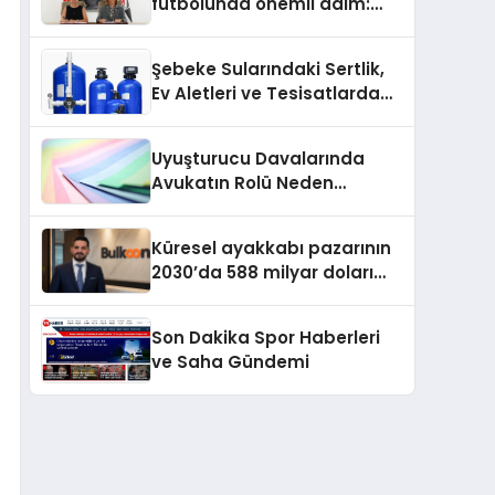
futbolunda önemli adım:
Sahadaki liderler Didem
Karagenç ve Başak
Şebeke Sularındaki Sertlik,
Gündoğdu kulüp hafızasını
Ev Aletleri ve Tesisatlarda
geleceğe taşıyacak
Kireç Sorununu Artırıyor
Uyuşturucu Davalarında
Avukatın Rolü Neden
Belirleyicidir?
Küresel ayakkabı pazarının
2030’da 588 milyar doları
aşması bekleniyor
Son Dakika Spor Haberleri
ve Saha Gündemi