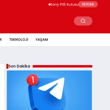
Sony PS5 Kutusuna 2028 Uyarısı Yeni Oy
10:11:05
R
TEKNOLOJI
YAŞAM
Son Dakika