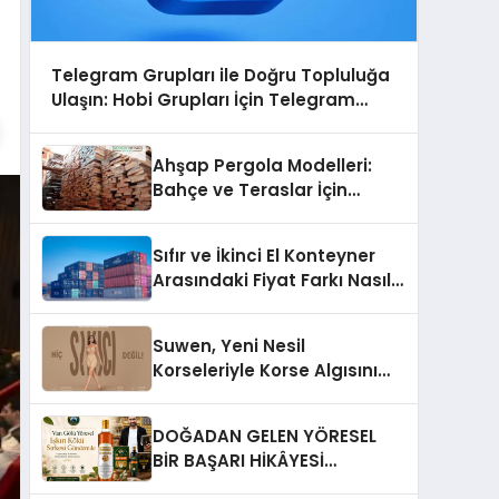
Telegram Grupları ile Doğru Topluluğa
Ulaşın: Hobi Grupları İçin Telegram
Kullanımı
Ahşap Pergola Modelleri:
Bahçe ve Teraslar İçin
Modern Tasarım Fikirleri
Sıfır ve İkinci El Konteyner
Arasındaki Fiyat Farkı Nasıl
Oluşur?
Suwen, Yeni Nesil
Korseleriyle Korse Algısını
Değiştiriyor
DOĞADAN GELEN YÖRESEL
BİR BAŞARI HİKÂYESİ
Anadolu’dan Çıkan Güçlü Bir