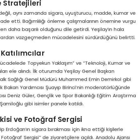
Stratejileri
yla değil, aynı zamanda sigara, uyuşturucu, madde, kumar ve
ifade etti. Bağımlılığı önleme çalışmalarının önemine vurgu
en daha başarılı olduğunu dile getirdi. Yeşilay’ın hala
nlardan vazgeçmeden mücadelesini sürdürdüğünü belirtti.
 Katılımcılar
 Mücadelede Topyekun Yaklaşım” ve “Teknoloji, Kumar ve
ları ele alındı. İlk oturumda Yeşilay Genel Başkan
 Halk Sağlığı Genel Müdürü Muhammed Emin Demirkol gibi
ık Bakan Yardımcısı Şuayıp Birinci’nin moderatörlüğünde
sı Deniz Güler, Gençlik ve Spor Bakanlığı Eğitim Araştırma
miloğlu gibi isimler panele katıldı.
si ve Fotoğraf Sergisi
doğan’ın sigara bırakması için ikna ettiği kişilerle
Fotoğraf Sergisi” de ziyaretçilere açıldı. Anadolu Ajansı