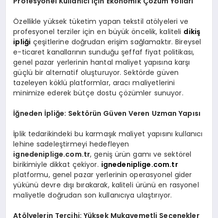
Profesyonel Kullanıcı İçin Ekonomik Çözüm Yolları
Özellikle yüksek tüketim yapan tekstil atölyeleri ve
profesyonel terziler için en büyük öncelik, kaliteli
dikiş
ipliği
çeşitlerine doğrudan erişim sağlamaktır. Bireysel
e-ticaret kanallarının sunduğu şeffaf fiyat politikası,
genel pazar yerlerinin hantal maliyet yapısına karşı
güçlü bir alternatif oluşturuyor. Sektörde güven
tazeleyen köklü platformlar, aracı maliyetlerini
minimize ederek bütçe dostu çözümler sunuyor.
İğneden İpliğe: Sektörün Güven Veren Uzman Yapısı
İplik tedarikindeki bu karmaşık maliyet yapısını kullanıcı
lehine sadeleştirmeyi hedefleyen
ignedeniplige.com.tr
, geniş ürün gamı ve sektörel
birikimiyle dikkat çekiyor.
ignedeniplige.com.tr
platformu, genel pazar yerlerinin operasyonel gider
yükünü devre dışı bırakarak, kaliteli ürünü en rasyonel
maliyetle doğrudan son kullanıcıya ulaştırıyor.
Atölyelerin Tercihi: Yüksek Mukavemetli Seçenekler