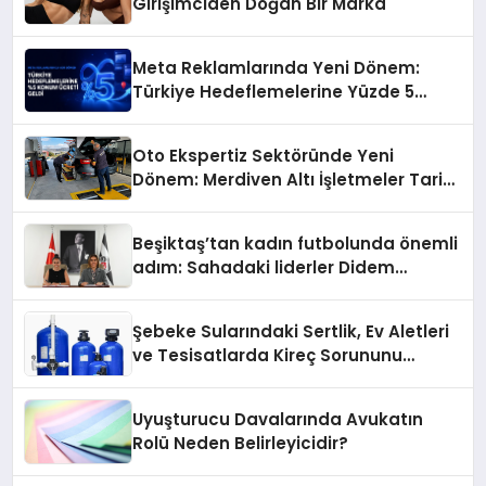
Girişimciden Doğan Bir Marka
Meta Reklamlarında Yeni Dönem:
Türkiye Hedeflemelerine Yüzde 5
Konum Ücreti Geldi
Oto Ekspertiz Sektöründe Yeni
Dönem: Merdiven Altı İşletmeler Tarih
Oluyor
Beşiktaş’tan kadın futbolunda önemli
adım: Sahadaki liderler Didem
Karagenç ve Başak Gündoğdu kulüp
hafızasını geleceğe taşıyacak
Şebeke Sularındaki Sertlik, Ev Aletleri
ve Tesisatlarda Kireç Sorununu
Artırıyor
Uyuşturucu Davalarında Avukatın
Rolü Neden Belirleyicidir?