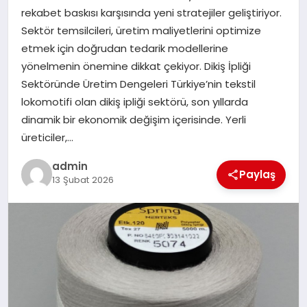
rekabet baskısı karşısında yeni stratejiler geliştiriyor.
SIYASET
Sektör temsilcileri, üretim maliyetlerini optimize
etmek için doğrudan tedarik modellerine
SPOR
yönelmenin önemine dikkat çekiyor. Dikiş İpliği
Sektöründe Üretim Dengeleri Türkiye’nin tekstil
TEKNOLOJI
lokomotifi olan dikiş ipliği sektörü, son yıllarda
dinamik bir ekonomik değişim içerisinde. Yerli
YAŞAM
üreticiler,…
admin
Paylaş
13 Şubat 2026