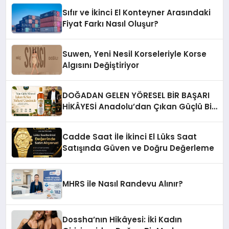
Sıfır ve İkinci El Konteyner Arasındaki
Fiyat Farkı Nasıl Oluşur?
Suwen, Yeni Nesil Korseleriyle Korse
Algısını Değiştiriyor
DOĞADAN GELEN YÖRESEL BİR BAŞARI
HİKÂYESİ Anadolu’dan Çıkan Güçlü Bir
Başarı Hikâyesi: Van Gölü Yöresel
Işkın Kökü Sirkesi
Cadde Saat İle İkinci El Lüks Saat
Satışında Güven ve Doğru Değerleme
MHRS ile Nasıl Randevu Alınır?
Dossha’nın Hikâyesi: İki Kadın