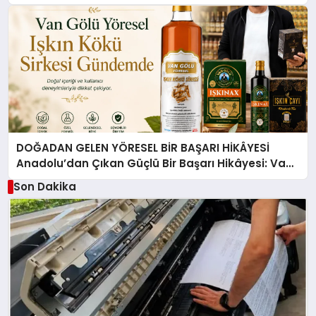
DOĞADAN GELEN YÖRESEL BİR BAŞARI HİKÂYESİ
Anadolu’dan Çıkan Güçlü Bir Başarı Hikâyesi: Van
Gölü Yöresel Işkın Kökü Sirkesi
Son Dakika