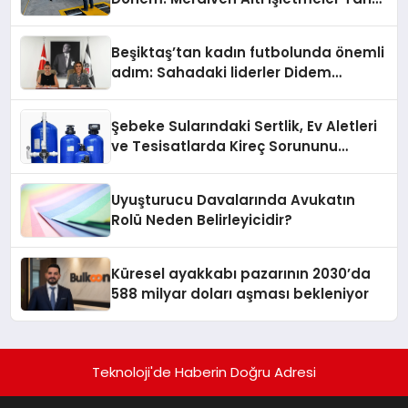
Oluyor
Beşiktaş’tan kadın futbolunda önemli
adım: Sahadaki liderler Didem
Karagenç ve Başak Gündoğdu kulüp
hafızasını geleceğe taşıyacak
Şebeke Sularındaki Sertlik, Ev Aletleri
ve Tesisatlarda Kireç Sorununu
Artırıyor
Uyuşturucu Davalarında Avukatın
Rolü Neden Belirleyicidir?
Küresel ayakkabı pazarının 2030’da
588 milyar doları aşması bekleniyor
Teknoloji'de Haberin Doğru Adresi