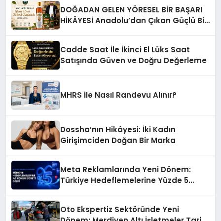
DOĞADAN GELEN YÖRESEL BİR BAŞARI
HİKÂYESİ Anadolu’dan Çıkan Güçlü Bir
Başarı Hikâyesi: Van Gölü Yöresel
Işkın Kökü Sirkesi
Cadde Saat İle İkinci El Lüks Saat
Satışında Güven ve Doğru Değerleme
MHRS ile Nasıl Randevu Alınır?
Dossha’nın Hikâyesi: İki Kadın
Girişimciden Doğan Bir Marka
Meta Reklamlarında Yeni Dönem:
Türkiye Hedeflemelerine Yüzde 5
Konum Ücreti Geldi
Oto Ekspertiz Sektöründe Yeni
Dönem: Merdiven Altı İşletmeler Tarih