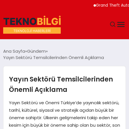
Grand Theft Auto VI Yen
GÜNDEM
Ana Sayfa
Gündem
Yayın Sektörü Temsilcilerinden Önemli Açıklama
DÜNYA
EĞITIM
Yayın Sektörü Temsilcilerinden
Önemli Açıklama
EKONOMI
Yayın Sektörü ve Önemi Türkiye’de yayıncılık sektörü,
MAGAZIN
tarihî, kültürel, siyasal ve stratejik açıdan büyük bir
öneme sahiptir. Ülkenin gelişmelerini takip eden her
SAĞLIK
kesim için büyük bir öneme sahip olan bu sektör, son