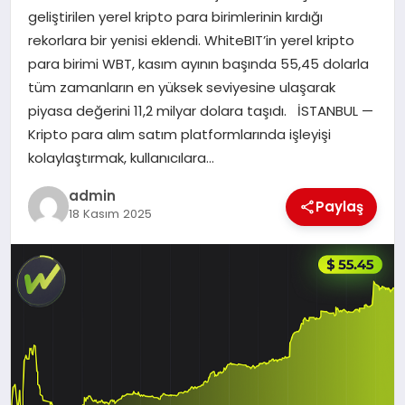
geliştirilen yerel kripto para birimlerinin kırdığı
SIYASET
rekorlara bir yenisi eklendi. WhiteBIT’in yerel kripto
para birimi WBT, kasım ayının başında 55,45 dolarla
SPOR
tüm zamanların en yüksek seviyesine ulaşarak
piyasa değerini 11,2 milyar dolara taşıdı. İSTANBUL —
TEKNOLOJI
Kripto para alım satım platformlarında işleyişi
kolaylaştırmak, kullanıcılara…
YAŞAM
admin
Paylaş
18 Kasım 2025