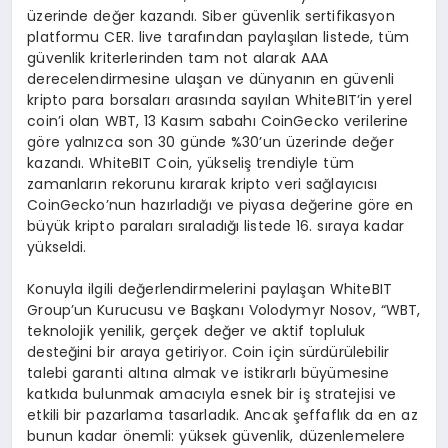
üzerinde değer kazandı. Siber güvenlik sertifikasyon
platformu CER. live tarafından paylaşılan listede, tüm
güvenlik kriterlerinden tam not alarak AAA
derecelendirmesine ulaşan ve dünyanın en güvenli
kripto para borsaları arasında sayılan WhiteBIT’in yerel
coin’i olan WBT, 13 Kasım sabahı CoinGecko verilerine
göre yalnızca son 30 günde %30’un üzerinde değer
kazandı. WhiteBIT Coin, yükseliş trendiyle tüm
zamanların rekorunu kırarak kripto veri sağlayıcısı
CoinGecko’nun hazırladığı ve piyasa değerine göre en
büyük kripto paraları sıraladığı listede 16. sıraya kadar
yükseldi.
Konuyla ilgili değerlendirmelerini paylaşan WhiteBIT
Group’un Kurucusu ve Başkanı Volodymyr Nosov, “WBT,
teknolojik yenilik, gerçek değer ve aktif topluluk
desteğini bir araya getiriyor. Coin için sürdürülebilir
talebi garanti altına almak ve istikrarlı büyümesine
katkıda bulunmak amacıyla esnek bir iş stratejisi ve
etkili bir pazarlama tasarladık. Ancak şeffaflık da en az
bunun kadar önemli: yüksek güvenlik, düzenlemelere