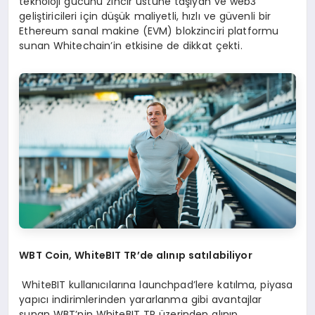
teknoloji gücünü zincir üstüne taşıyan ve web3
geliştiricileri için düşük maliyetli, hızlı ve güvenli bir
Ethereum sanal makine (EVM) blokzinciri platformu
sunan Whitechain’in etkisine de dikkat çekti.
WBT Coin, WhiteBIT TR
’de alınıp satılabiliyor
WhiteBIT kullanıcılarına launchpad’lere katılma, piyasa
yapıcı indirimlerinden yararlanma gibi avantajlar
sunan WBT’nin WhiteBIT TR üzerinden alınıp