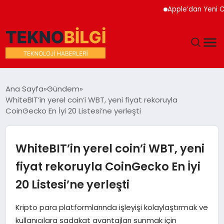
Apple’dan Yeni Cihaz K
GÜNDEM
Ana Sayfa
Gündem
WhiteBIT’in yerel coin’i WBT, yeni fiyat rekoruyla
DÜNYA
CoinGecko En İyi 20 Listesi’ne yerleşti
EĞITIM
WhiteBIT’in yerel coin’i WBT, yeni
EKONOMI
fiyat rekoruyla CoinGecko En İyi
20 Listesi’ne yerleşti
MAGAZIN
Kripto para platformlarında işleyişi kolaylaştırmak ve
SAĞLIK
kullanıcılara sadakat avantajları sunmak için