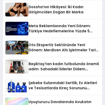
Dossha’nın Hikâyesi: İki Kadın
Girişimciden Doğan Bir Marka
Meta Reklamlarında Yeni Dönem:
Türkiye Hedeflemelerine Yüzde 5
Konum Ücreti Geldi
Oto Ekspertiz Sektöründe Yeni
Dönem: Merdiven Altı İşletmeler Tarih
Oluyor
Beşiktaş’tan kadın futbolunda önemli
adım: Sahadaki liderler Didem
Karagenç ve Başak Gündoğdu kulüp
hafızasını geleceğe taşıyacak
Şebeke Sularındaki Sertlik, Ev Aletleri
ve Tesisatlarda Kireç Sorununu
Artırıyor
Uyuşturucu Davalarında Avukatın