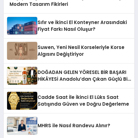
Modern Tasarım Fikirleri
Sıfır ve İkinci El Konteyner Arasındaki
Fiyat Farkı Nasıl Oluşur?
Suwen, Yeni Nesil Korseleriyle Korse
Algısını Değiştiriyor
DOĞADAN GELEN YÖRESEL BİR BAŞARI
HİKÂYESİ Anadolu’dan Çıkan Güçlü Bir
Başarı Hikâyesi: Van Gölü Yöresel
Işkın Kökü Sirkesi
Cadde Saat İle İkinci El Lüks Saat
Satışında Güven ve Doğru Değerleme
MHRS ile Nasıl Randevu Alınır?