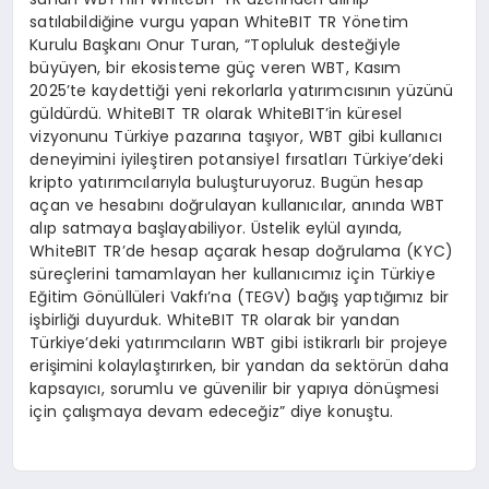
satılabildiğine vurgu yapan WhiteBIT TR Yönetim
Kurulu Başkanı Onur Turan, “Topluluk desteğiyle
büyüyen, bir ekosisteme güç veren WBT, Kasım
2025’te kaydettiği yeni rekorlarla yatırımcısının yüzünü
güldürdü. WhiteBIT TR olarak WhiteBIT’in küresel
vizyonunu Türkiye pazarına taşıyor, WBT gibi kullanıcı
deneyimini iyileştiren potansiyel fırsatları Türkiye’deki
kripto yatırımcılarıyla buluşturuyoruz. Bugün hesap
açan ve hesabını doğrulayan kullanıcılar, anında WBT
alıp satmaya başlayabiliyor. Üstelik eylül ayında,
WhiteBIT TR’de hesap açarak hesap doğrulama (KYC)
süreçlerini tamamlayan her kullanıcımız için Türkiye
Eğitim Gönüllüleri Vakfı’na (TEGV) bağış yaptığımız bir
işbirliği duyurduk. WhiteBIT TR olarak bir yandan
Türkiye’deki yatırımcıların WBT gibi istikrarlı bir projeye
erişimini kolaylaştırırken, bir yandan da sektörün daha
kapsayıcı, sorumlu ve güvenilir bir yapıya dönüşmesi
için çalışmaya devam edeceğiz” diye konuştu.