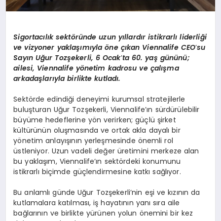
Sigortacılık sekt
ö
ründe uzun yıllardır istikrarlı liderliği
ve vizyoner yaklaşımıyla
ö
ne çıkan Viennalife CEO
’
su
Sayı
n U
ğ
ur Toz
şekerli, 6 Ocak
’
ta 60. yaş gününü;
ailesi, Viennalife y
ö
netim kadrosu ve çalışma
arkadaşlarıyla birlikte kutladı.
Sektörde edindiği deneyimi kurumsal stratejilerle
buluşturan Uğur Tozşekerli, Viennalife’ın sürdürülebilir
büyüme hedeflerine yön verirken; güçlü şirket
kültürünün oluşmasında ve ortak akla dayalı bir
yönetim anlayışının yerleşmesinde önemli rol
üstleniyor. Uzun vadeli değer üretimini merkeze alan
bu yaklaşım, Viennalife’ın sektördeki konumunu
istikrarlı biçimde güçlendirmesine katkı sağlıyor.
Bu anlamlı günde Uğur Tozşekerli’nin eşi ve kızının da
kutlamalara katılması, iş hayatının yanı sıra aile
bağlarının ve birlikte yürünen yolun önemini bir kez