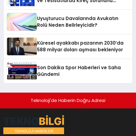
ve Tesisatlarda Kireç Sorununu
Artırıyor
Uyuşturucu Davalarında Avukatın
Rolü Neden Belirleyicidir?
Küresel ayakkabı pazarının 2030’da
588 milyar doları aşması bekleniyor
Son Dakika Spor Haberleri ve Saha
Gündemi
Teknoloji'de Haberin Doğru Adresi