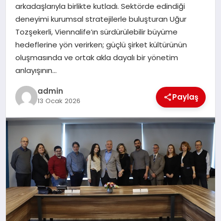
arkadaşlarıyla birlikte kutladı. Sektörde edindiği
SIYASET
deneyimi kurumsal stratejilerle buluşturan Uğur
Tozşekerli, Viennalife’ın sürdürülebilir büyüme
SPOR
hedeflerine yön verirken; güçlü şirket kültürünün
oluşmasında ve ortak akla dayalı bir yönetim
TEKNOLOJI
anlayışının…
YAŞAM
admin
Paylaş
13 Ocak 2026