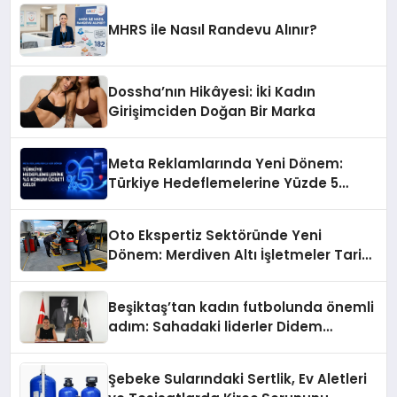
MHRS ile Nasıl Randevu Alınır?
Dossha’nın Hikâyesi: İki Kadın
Girişimciden Doğan Bir Marka
Meta Reklamlarında Yeni Dönem:
Türkiye Hedeflemelerine Yüzde 5
Konum Ücreti Geldi
Oto Ekspertiz Sektöründe Yeni
Dönem: Merdiven Altı İşletmeler Tarih
Oluyor
Beşiktaş’tan kadın futbolunda önemli
adım: Sahadaki liderler Didem
Karagenç ve Başak Gündoğdu kulüp
hafızasını geleceğe taşıyacak
Şebeke Sularındaki Sertlik, Ev Aletleri