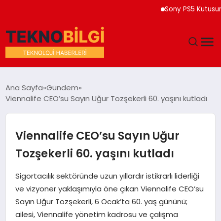
Sony PS5 Kutusuna 202
GÜNDEM
Ana Sayfa
Gündem
Viennalife CEO’su Sayın Uğur Tozşekerli 60. yaşını kutladı
DÜNYA
EĞITIM
Viennalife CEO’su Sayın Uğur
Tozşekerli 60. yaşını kutladı
EKONOMI
Sigortacılık sektöründe uzun yıllardır istikrarlı liderliği
MAGAZIN
ve vizyoner yaklaşımıyla öne çıkan Viennalife CEO’su
Sayın Uğur Tozşekerli, 6 Ocak’ta 60. yaş gününü;
SAĞLIK
ailesi, Viennalife yönetim kadrosu ve çalışma