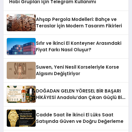
Hobi Grupları İçin Telegram Kullanımı
Ahşap Pergola Modelleri: Bahçe ve
Teraslar İçin Modern Tasarım Fikirleri
Sıfır ve İkinci El Konteyner Arasındaki
Fiyat Farkı Nasıl Oluşur?
Suwen, Yeni Nesil Korseleriyle Korse
Algısını Değiştiriyor
DOĞADAN GELEN YÖRESEL BİR BAŞARI
HİKÂYESİ Anadolu’dan Çıkan Güçlü Bir
Başarı Hikâyesi: Van Gölü Yöresel
Işkın Kökü Sirkesi
Cadde Saat İle İkinci El Lüks Saat
Satışında Güven ve Doğru Değerleme