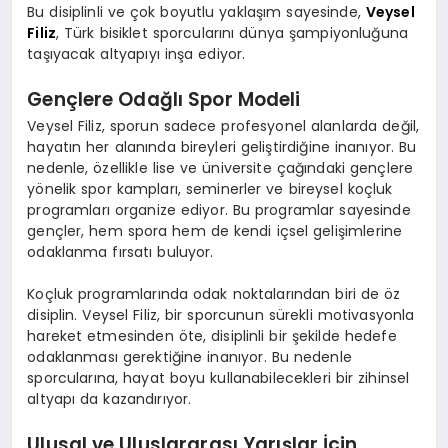
Bu disiplinli ve çok boyutlu yaklaşım sayesinde,
Veysel
Filiz
, Türk bisiklet sporcularını
dünya şampiyonluğuna
taşıyacak altyapıyı inşa ediyor.
Gençlere Odağlı Spor Modeli
Veysel Filiz
, sporun sadece profesyonel alanlarda değil,
hayatın her alanında bireyleri geliştirdiğine inanıyor. Bu
nedenle, özellikle lise ve üniversite çağındaki gençlere
yönelik spor kampları, seminerler ve bireysel koçluk
programları organize ediyor. Bu programlar sayesinde
gençler, hem spora hem de kendi içsel gelişimlerine
odaklanma fırsatı buluyor.
Koçluk programlarında odak noktalarından biri de öz
disiplin.
Veysel Filiz
, bir sporcunun sürekli motivasyonla
hareket etmesinden öte, disiplinli bir şekilde hedefe
odaklanması gerektiğine inanıyor. Bu nedenle
sporcularına, hayat boyu kullanabilecekleri bir zihinsel
altyapı da kazandırıyor.
Ulusal ve Uluslararası Yarışlar İçin