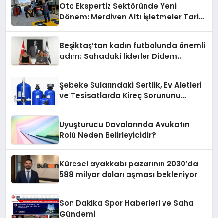
Oto Ekspertiz Sektöründe Yeni
Dönem: Merdiven Altı İşletmeler Tarih
Oluyor
Beşiktaş’tan kadın futbolunda önemli
adım: Sahadaki liderler Didem
Karagenç ve Başak Gündoğdu kulüp
hafızasını geleceğe taşıyacak
Şebeke Sularındaki Sertlik, Ev Aletleri
ve Tesisatlarda Kireç Sorununu
Artırıyor
Uyuşturucu Davalarında Avukatın
Rolü Neden Belirleyicidir?
Küresel ayakkabı pazarının 2030’da
588 milyar doları aşması bekleniyor
Son Dakika Spor Haberleri ve Saha
Gündemi