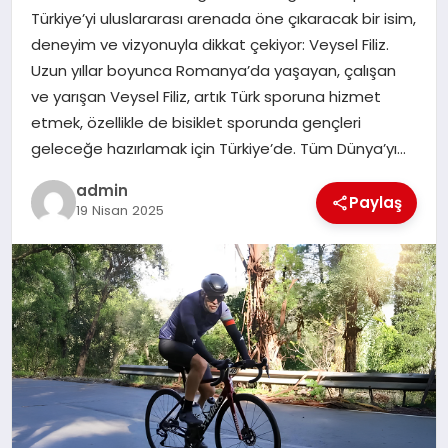
Türkiye’yi uluslararası arenada öne çıkaracak bir isim,
SIYASET
deneyim ve vizyonuyla dikkat çekiyor: Veysel Filiz.
Uzun yıllar boyunca Romanya’da yaşayan, çalışan
SPOR
ve yarışan Veysel Filiz, artık Türk sporuna hizmet
etmek, özellikle de bisiklet sporunda gençleri
TEKNOLOJI
geleceğe hazırlamak için Türkiye’de. Tüm Dünya’yı…
YAŞAM
admin
Paylaş
19 Nisan 2025