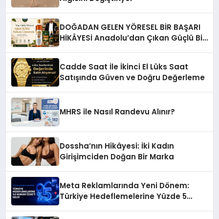
DOĞADAN GELEN YÖRESEL BİR BAŞARI
HİKÂYESİ Anadolu’dan Çıkan Güçlü Bir
Başarı Hikâyesi: Van Gölü Yöresel
Işkın Kökü Sirkesi
Cadde Saat İle İkinci El Lüks Saat
Satışında Güven ve Doğru Değerleme
MHRS ile Nasıl Randevu Alınır?
Dossha’nın Hikâyesi: İki Kadın
Girişimciden Doğan Bir Marka
Meta Reklamlarında Yeni Dönem:
Türkiye Hedeflemelerine Yüzde 5
Konum Ücreti Geldi