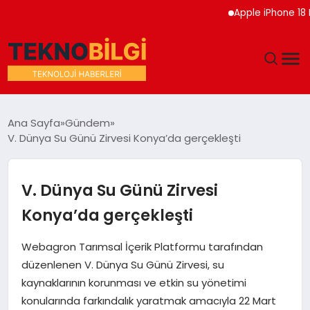
Apple iPhone 18 Pro Etk
GÜNDEM
Ana Sayfa
Gündem
V. Dünya Su Günü Zirvesi Konya’da gerçekleşti
DÜNYA
EĞITIM
V. Dünya Su Günü Zirvesi
Konya’da gerçekleşti
EKONOMI
Webagron Tarımsal İçerik Platformu tarafından
MAGAZIN
düzenlenen V. Dünya Su Günü Zirvesi, su
kaynaklarının korunması ve etkin su yönetimi
SAĞLIK
konularında farkındalık yaratmak amacıyla 22 Mart