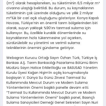
(m³) olarak hesaplanırken, su tüketiminin 6,5 milyar m³
civarına ulaştığı belirtildi. Bu durum, su kaynaklarının
tüketiminin çok üzerinde olduğunu ve yıllık 2 milyar
m³’lük bir cari açık oluştuğunu gösteriyor. Konya Kapalı
Havzası, Türkiye’nin en önemli tarım bölgelerinden biri
olarak, suyun yaklaşık %90’ını tarımsal sulama için
kullanıyor. Bu, özellikle kuraklık dönemlerinde su
kaynaklarının hızla tükenmesine yol açarken,
sürdürülebilir su yönetimi ve verimli sulama
tekniklerinin önemini gündeme getiriyor.
Webagron Kurucu Ortağı Sayın Özhan Türk, Türkiye İş
Bankası A.Ş. Tarım Bankacılığı Pazarlama Bölümü Birim
Müdürü Sayın Hatice Erkiletlioğlu ve BASUSAD Yönetim
Kurulu Üyesi Kağan Hişim’in açılış konuşmalarıyla
başlayan V. Dünya Su Günü Zirvesi Tarımsal Su
Kullanımında Mevcut Durum ve Modern Sulama
Yöntemlerinin Önemi başlıklı panelle devam etti.
“Tarımsal Su Kullanımında Mevcut Durum ve Modern
Sulama Yöntemlerinin Önemi” başlıklı panel, Basınçlı
Sulama Sanayicileri Derneği Genel Sekreteri Sayın Nuri