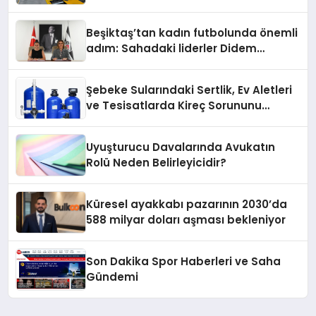
Oluyor
Beşiktaş’tan kadın futbolunda önemli
adım: Sahadaki liderler Didem
Karagenç ve Başak Gündoğdu kulüp
hafızasını geleceğe taşıyacak
Şebeke Sularındaki Sertlik, Ev Aletleri
ve Tesisatlarda Kireç Sorununu
Artırıyor
Uyuşturucu Davalarında Avukatın
Rolü Neden Belirleyicidir?
Küresel ayakkabı pazarının 2030’da
588 milyar doları aşması bekleniyor
Son Dakika Spor Haberleri ve Saha
Gündemi