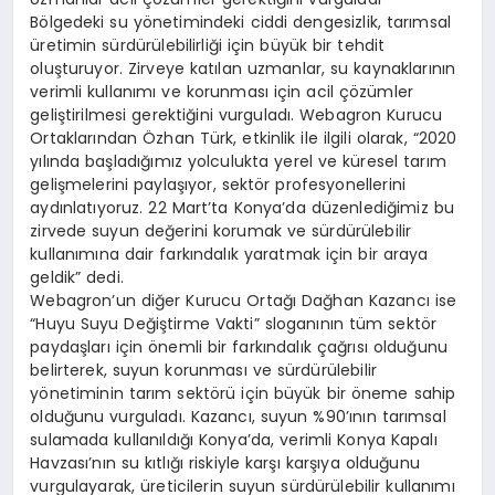
Bölgedeki su yönetimindeki ciddi dengesizlik, tarımsal
üretimin sürdürülebilirliği için büyük bir tehdit
oluşturuyor. Zirveye katılan uzmanlar, su kaynaklarının
verimli kullanımı ve korunması için acil çözümler
geliştirilmesi gerektiğini vurguladı. Webagron Kurucu
Ortaklarından Özhan Türk, etkinlik ile ilgili olarak, “2020
yılında başladığımız yolculukta yerel ve küresel tarım
gelişmelerini paylaşıyor, sektör profesyonellerini
aydınlatıyoruz. 22 Mart’ta Konya’da düzenlediğimiz bu
zirvede suyun değerini korumak ve sürdürülebilir
kullanımına dair farkındalık yaratmak için bir araya
geldik” dedi.
Webagron’un diğer Kurucu Ortağı Dağhan Kazancı ise
“Huyu Suyu Değiştirme Vakti” sloganının tüm sektör
paydaşları için önemli bir farkındalık çağrısı olduğunu
belirterek, suyun korunması ve sürdürülebilir
yönetiminin tarım sektörü için büyük bir öneme sahip
olduğunu vurguladı. Kazancı, suyun %90’ının tarımsal
sulamada kullanıldığı Konya’da, verimli Konya Kapalı
Havzası’nın su kıtlığı riskiyle karşı karşıya olduğunu
vurgulayarak, üreticilerin suyun sürdürülebilir kullanımı