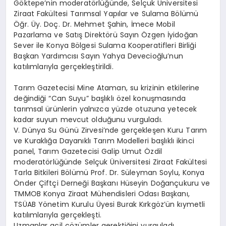
Göktepe’nin moderatörlüğünde, Selçuk Üniversitesi
Ziraat Fakültesi Tarımsal Yapılar ve Sulama Bölümü
Öğr. Üy. Doç. Dr. Mehmet Şahin, İmece Mobil
Pazarlama ve Satış Direktörü Sayın Özgen İyidoğan
Sever ile Konya Bölgesi Sulama Kooperatifleri Birliği
Başkan Yardımcısı Sayın Yahya Devecioğlu’nun
katılımlarıyla gerçekleştirildi.
Tarım Gazetecisi Mine Ataman, su krizinin etkilerine
değindiği “Can Suyu” başlıklı özel konuşmasında
tarımsal ürünlerin yalnızca yüzde otuzuna yetecek
kadar suyun mevcut olduğunu vurguladı.
V. Dünya Su Günü Zirvesi’nde gerçekleşen Kuru Tarım
ve Kuraklığa Dayanıklı Tarım Modelleri başlıklı ikinci
panel, Tarım Gazetecisi Galip Umut Özdil
moderatörlüğünde Selçuk Üniversitesi Ziraat Fakültesi
Tarla Bitkileri Bölümü Prof. Dr. Süleyman Soylu, Konya
Önder Çiftçi Derneği Başkanı Hüseyin Doğançukuru ve
TMMOB Konya Ziraat Mühendisleri Odası Başkanı,
TSÜAB Yönetim Kurulu Üyesi Burak Kırkgöz’ün kıymetli
katılımlarıyla gerçekleşti.
Uzmanlar acil çözümler gerektiğini vurguladı