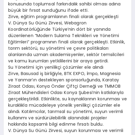
konusunda toplumsal farkındalık sahibi olması adına
büyük bir fırsat sunduğunu ifade etti.
Zirve, eğitim programlarının finali olarak gerçekleşti
V. Dünya Su Günü Zirvesi, Webagron
Koordinatörlüğünde Türkiye’nin dört bir yanında
düzenlenen “Modern Sulama Teknikleri ve Yönetimi
Eğitimleri” programının finali olarak gerçekleşti. Etkinlik,
tarım sektörü, su yönetimi ve çevre politikaları
alanlarında uzman akademisyenler, sektör temsilcileri
ve kamu kurumları yetkililerini bir araya getirdi.
Su Yönetimi için yenilikçi çözümler ele alındı
Zirve, Basusad iş birliğiyle, BTK EXPO, İmpo, Magnesia
ve Yanmar’ın destekleyen sponsorluğunda, Karatay
Ziraat Odası, Konya Önder Çiftçi Derneği ve TMMOB
Ziraat Mühendisleri Odası Konya Şubesi’nin katkılarıyla
gerçekleştirildi. Etkinlikte, su kaynaklarının korunması ve
kuraklıkla mücadeleye yönelik yenilikçi çözümler ele
alındı. Katılımcılar, tarımsal su yönetimi, suyun verimli
kullanımı ve sürdürülebilirlik alanındaki projeler
hakkında kapsamlı bilgi edinme fırsatı buldu.
V. Dünya Su Günü Zirvesi, suyun korunması ve verimli