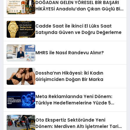
DOĞADAN GELEN YÖRESEL BİR BAŞARI
HİKÂYESİ Anadolu’dan Çıkan Güçlü Bir
Başarı Hikâyesi: Van Gölü Yöresel
Işkın Kökü Sirkesi
Cadde Saat İle İkinci El Lüks Saat
Satışında Güven ve Doğru Değerleme
MHRS ile Nasıl Randevu Alınır?
Dossha’nın Hikâyesi: İki Kadın
Girişimciden Doğan Bir Marka
Meta Reklamlarında Yeni Dönem:
Türkiye Hedeflemelerine Yüzde 5
Konum Ücreti Geldi
Oto Ekspertiz Sektöründe Yeni
Dönem: Merdiven Altı İşletmeler Tarih