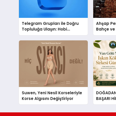
Telegram Grupları ile Doğru
Ahşap Per
Topluluğa Ulaşın: Hobi
Bahçe ve 
Grupları İçin Telegram
Tasarım Fi
Kullanımı
Suwen, Yeni Nesil Korseleriyle
DOĞADAN 
Korse Algısını Değiştiriyor
BAŞARI H
Çıkan Güç
Hikâyesi: Van Gölü Yöresel
Işkın Kökü