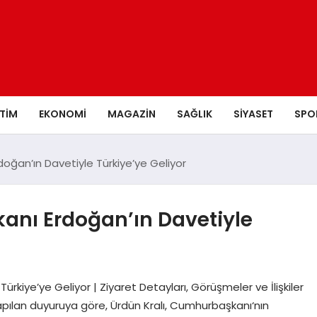
ITIM
EKONOMI
MAGAZIN
SAĞLIK
SIYASET
SPO
oğan’ın Davetiyle Türkiye’ye Geliyor
anı Erdoğan’ın Davetiyle
rkiye’ye Geliyor | Ziyaret Detayları, Görüşmeler ve İlişkiler
pılan duyuruya göre, Ürdün Kralı, Cumhurbaşkanı‘nın