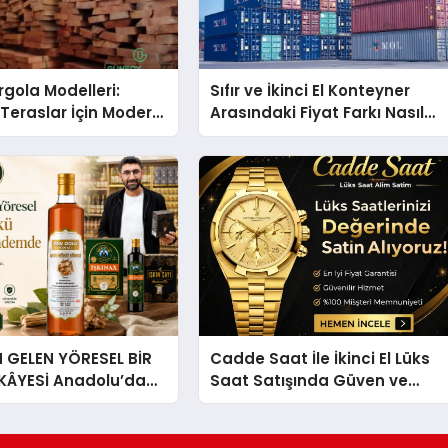
gola Modelleri:
Sıfır ve İkinci El Konteyner
Teraslar İçin Modern
Arasındaki Fiyat Farkı Nasıl
kirleri
Oluşur?
GELEN YÖRESEL BİR
Cadde Saat İle İkinci El Lüks
İKÂYESİ Anadolu’dan
Saat Satışında Güven ve
lü Bir Başarı
Doğru Değerleme
 Sirkesi