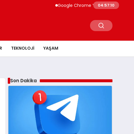
Google Chrome Yapay Zeka ile Güçleniyor
04:57:11
R
TEKNOLOJI
YAŞAM
Son Dakika