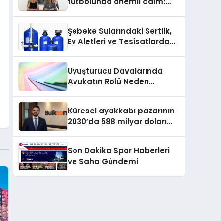
futbolunda önemli adım:
Sahadaki liderler Didem
Karagenç ve Başak
Şebeke Sularındaki Sertlik,
Gündoğdu kulüp hafızasını
Ev Aletleri ve Tesisatlarda
geleceğe taşıyacak
Kireç Sorununu Artırıyor
Uyuşturucu Davalarında
Avukatın Rolü Neden
Belirleyicidir?
Küresel ayakkabı pazarının
2030’da 588 milyar doları
aşması bekleniyor
Son Dakika Spor Haberleri
ve Saha Gündemi