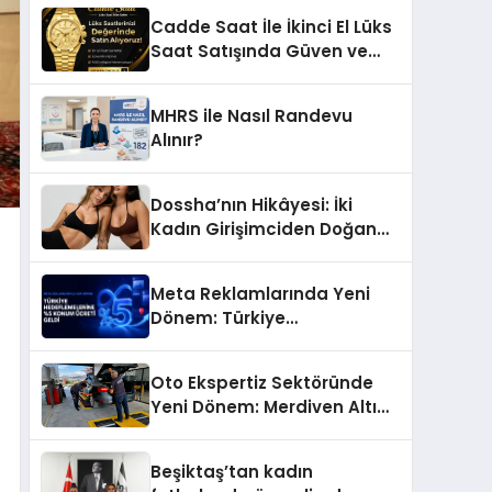
Başarı Hikâyesi: Van Gölü
Cadde Saat İle İkinci El Lüks
Yöresel Işkın Kökü Sirkesi
Saat Satışında Güven ve
Doğru Değerleme
MHRS ile Nasıl Randevu
Alınır?
Dossha’nın Hikâyesi: İki
Kadın Girişimciden Doğan
Bir Marka
Meta Reklamlarında Yeni
Dönem: Türkiye
Hedeflemelerine Yüzde 5
Konum Ücreti Geldi
Oto Ekspertiz Sektöründe
Yeni Dönem: Merdiven Altı
İşletmeler Tarih Oluyor
Beşiktaş’tan kadın