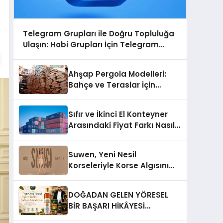
Telegram Grupları ile Doğru Topluluğa
Ulaşın: Hobi Grupları İçin Telegram
Kullanımı
Ahşap Pergola Modelleri:
Bahçe ve Teraslar İçin
Modern Tasarım Fikirleri
Sıfır ve İkinci El Konteyner
Arasındaki Fiyat Farkı Nasıl
Oluşur?
Suwen, Yeni Nesil
Korseleriyle Korse Algısını
Değiştiriyor
DOĞADAN GELEN YÖRESEL
BİR BAŞARI HİKÂYESİ
Anadolu’dan Çıkan Güçlü Bir