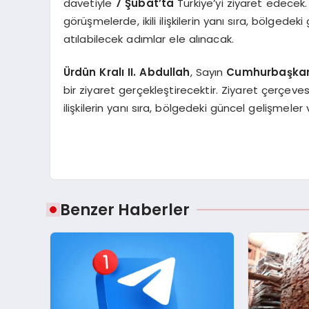
davetiyle
7 Şubat’ta
Türkiye’yi ziyaret edecek
görüşmelerde, ikili ilişkilerin yanı sıra, bölgede
atılabilecek adımlar ele alınacak.
Ürdün Kralı II. Abdullah
, Sayın
Cumhurbaşka
bir ziyaret gerçekleştirecektir. Ziyaret çerçev
ilişkilerin yanı sıra, bölgedeki güncel gelişmeler
Benzer Haberler