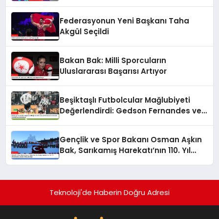
Federasyonun Yeni Başkanı Taha
Akgül Seçildi
Bakan Bak: Milli Sporcuların
Uluslararası Başarısı Artıyor
Beşiktaşlı Futbolcular Mağlubiyeti
Değerlendirdi: Gedson Fernandes ve
Gabriel Paulista’dan Açıklamalar
Gençlik ve Spor Bakanı Osman Aşkın
Bak, Sarıkamış Harekatı’nın 110. Yıl
Dönümünde Gençleri Anma Etkinliği
Teknoloji'de Haberin Doğru Adresi