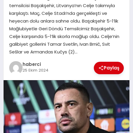
temsilcisi Başakşehir, Litvanya’nın Celje takımıyla
SIYASET
karşılaştı. Maç, Celje Stadı’nda gerçekleşti ve
heyecan dolu anlara sahne oldu. Başakşehir 5-1’lik
SPOR
Mağlubiyetle Geri Döndü Temsilcimiz Başakşehir,
Celje karşısında 5-1’lik skorla mağlup oldu. Celje’nin
TEKNOLOJI
galibiyet gollerini Tamar Svetlin, Ivan Brnić, Svit
Sešlar ve Armandas Kučys (2)…
YAŞAM
haberci
Paylaş
25 Ekim 2024