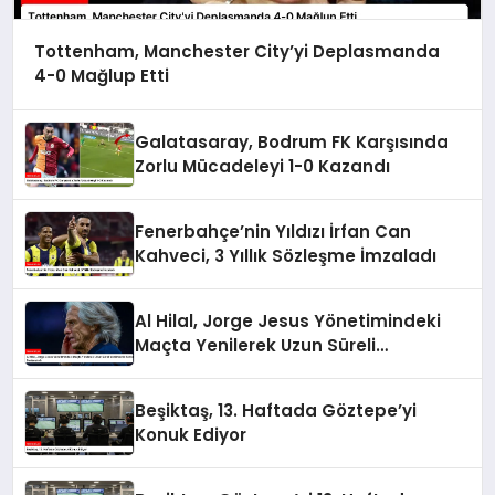
Tottenham, Manchester City’yi Deplasmanda
4-0 Mağlup Etti
Galatasaray, Bodrum FK Karşısında
Zorlu Mücadeleyi 1-0 Kazandı
Fenerbahçe’nin Yıldızı İrfan Can
Kahveci, 3 Yıllık Sözleşme İmzaladı
Al Hilal, Jorge Jesus Yönetimindeki
Maçta Yenilerek Uzun Süreli
Yenilmezlik Serisini Sonlandırdı
Beşiktaş, 13. Haftada Göztepe’yi
Konuk Ediyor