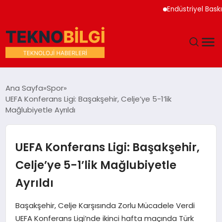
Endüstriyel Baskı Tekno
GÜNDEM
Ana Sayfa
Spor
UEFA Konferans Ligi: Başakşehir, Celje’ye 5-1’lik
DÜNYA
Mağlubiyetle Ayrıldı
EĞITIM
UEFA Konferans Ligi: Başakşehir,
EKONOMI
Celje’ye 5-1’lik Mağlubiyetle
Ayrıldı
MAGAZIN
Başakşehir, Celje Karşısında Zorlu Mücadele Verdi
SAĞLIK
UEFA Konferans Ligi’nde ikinci hafta maçında Türk