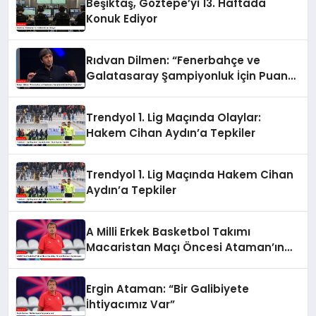
Beşiktaş, Göztepe’yi 13. Haftada
Konuk Ediyor
Rıdvan Dilmen: “Fenerbahçe ve
Galatasaray Şampiyonluk İçin Puan
Kaybeder”
Trendyol 1. Lig Maçında Olaylar:
Hakem Cihan Aydın’a Tepkiler
Trendyol 1. Lig Maçında Hakem Cihan
Aydın’a Tepkiler
A Milli Erkek Basketbol Takımı
Macaristan Maçı Öncesi Ataman’ın
Açıklamaları
Ergin Ataman: “Bir Galibiyete
İhtiyacımız Var”