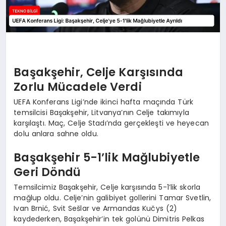
Başakşehir, Celje Karşısında
Zorlu Mücadele Verdi
UEFA Konferans Ligi’nde ikinci hafta maçında Türk
temsilcisi Başakşehir, Litvanya’nın Celje takımıyla
karşılaştı. Maç, Celje Stadı’nda gerçekleşti ve heyecan
dolu anlara sahne oldu.
Başakşehir 5-1’lik Mağlubiyetle
Geri Döndü
Temsilcimiz Başakşehir, Celje karşısında 5-1’lik skorla
mağlup oldu. Celje’nin galibiyet gollerini Tamar Svetlin,
Ivan Brnić, Svit Sešlar ve Armandas Kučys (2)
kaydederken, Başakşehir’in tek golünü Dimitris Pelkas