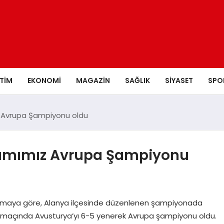
ITIM
EKONOMI
MAGAZIN
SAĞLIK
SIYASET
SPO
ız Avrupa Şampiyonu oldu
akımımız Avrupa Şampiyonu
lamaya göre, Alanya ilçesinde düzenlenen şampiyonada
nal maçında Avusturya’yı 6-5 yenerek Avrupa şampiyonu oldu.