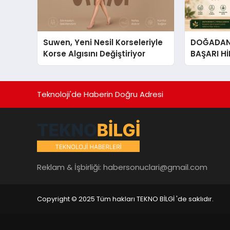
Suwen, Yeni Nesil Korseleriyle
DOĞADAN 
Korse Algısını Değiştiriyor
BAŞARI H
Çıkan Güç
Hikâyesi: Van Gölü Yöresel
Işkın Kökü
Teknoloji'de Haberin Doğru Adresi
Reklam & İşbirliği:
habersonuclari@gmail.com
Copyright © 2025 Tüm hakları TEKNO BİLGİ 'de saklıdır.