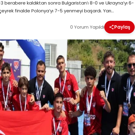
-3 berabere kaldıktan sonra Bulgaristan’ı 8-0 ve Ukrayna’yı 6-
çeyrek finalde Polonya’yı 7-5 yenmeyi başardı. Yarı…
0 Yorum Yapıldı
Paylaş