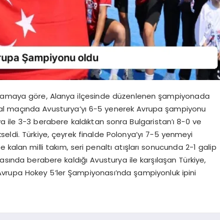
klamaya göre, Alanya ilçesinde düzenlenen şampiyonada
final maçında Avusturya’yı 6-5 yenerek Avrupa şampiyonu
ya ile 3-3 berabere kaldıktan sonra Bulgaristan’ı 8-0 ve
eldi. Türkiye, çeyrek finalde Polonya’yı 7-5 yenmeyi
e kalan milli takım, seri penaltı atışları sonucunda 2-1 galip
asında berabere kaldığı Avusturya ile karşılaşan Türkiye,
 Avrupa Hokey 5’ler Şampiyonası’nda şampiyonluk ipini