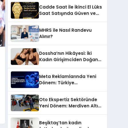
Başarı Hikâyesi: Van Gölü
Cadde Saat İle İkinci El Lüks
Yöresel Işkın Kökü Sirkesi
Saat Satışında Güven ve
Doğru Değerleme
MHRS ile Nasıl Randevu
Alınır?
Dossha’nın Hikâyesi: İki
Kadın Girişimciden Doğan
Bir Marka
Meta Reklamlarında Yeni
Dönem: Türkiye
Hedeflemelerine Yüzde 5
Konum Ücreti Geldi
Oto Ekspertiz Sektöründe
Yeni Dönem: Merdiven Altı
İşletmeler Tarih Oluyor
Beşiktaş’tan kadın