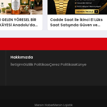
GELEN YÖRESEL BİR
Cadde Saat İle İkinci El Lüks
İKÂYESİ Anadolu’dan
Saat Satışında Güven ve
lü Bir Başarı
Doğru Değerleme
 Sirkesi
Hakkımızda
İletişim
Gizlilik Politikası
Çerez Politikası
Künye
Mersin Haber
Mersin Lojistik