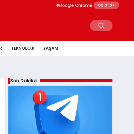
Google Chrome Yapay Zeka ile Güçleniyo
05:01:08
R
TEKNOLOJI
YAŞAM
Son Dakika