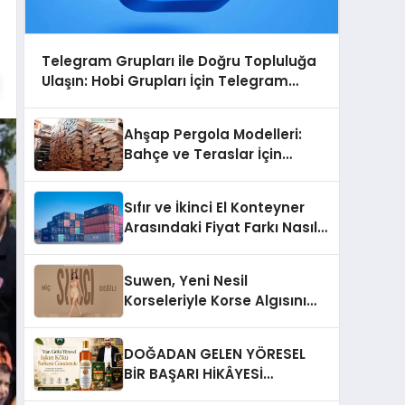
Telegram Grupları ile Doğru Topluluğa
Ulaşın: Hobi Grupları İçin Telegram
Kullanımı
Ahşap Pergola Modelleri:
Bahçe ve Teraslar İçin
Modern Tasarım Fikirleri
Sıfır ve İkinci El Konteyner
Arasındaki Fiyat Farkı Nasıl
Oluşur?
Suwen, Yeni Nesil
Korseleriyle Korse Algısını
Değiştiriyor
DOĞADAN GELEN YÖRESEL
BİR BAŞARI HİKÂYESİ
Anadolu’dan Çıkan Güçlü Bir