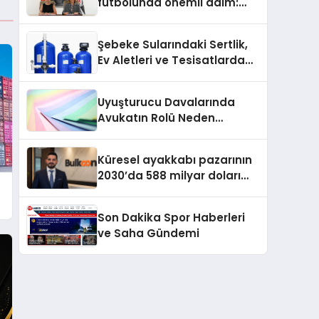
futbolunda önemli adım:
Sahadaki liderler Didem
Karagenç ve Başak
Şebeke Sularındaki Sertlik,
Gündoğdu kulüp hafızasını
Ev Aletleri ve Tesisatlarda
geleceğe taşıyacak
Kireç Sorununu Artırıyor
Uyuşturucu Davalarında
Avukatın Rolü Neden
Belirleyicidir?
Küresel ayakkabı pazarının
2030’da 588 milyar doları
aşması bekleniyor
Son Dakika Spor Haberleri
ve Saha Gündemi