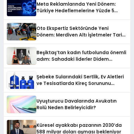
Meta Reklamlarında Yeni Dönem:
Türkiye Hedeflemelerine Yüzde 5
Konum Ücreti Geldi
Oto Ekspertiz Sektöründe Yeni
Dönem: Merdiven Altı İşletmeler Tarih
Oluyor
Beşiktaş’tan kadın futbolunda önemli
adım: Sahadaki liderler Didem
Karagenç ve Başak Gündoğdu kulüp
hafızasını geleceğe taşıyacak
Şebeke Sularındaki Sertlik, Ev Aletleri
ve Tesisatlarda Kireç Sorununu
Artırıyor
Uyuşturucu Davalarında Avukatın
Rolü Neden Belirleyicidir?
Küresel ayakkabı pazarının 2030’da
588 milyar doları aşması bekleniyor