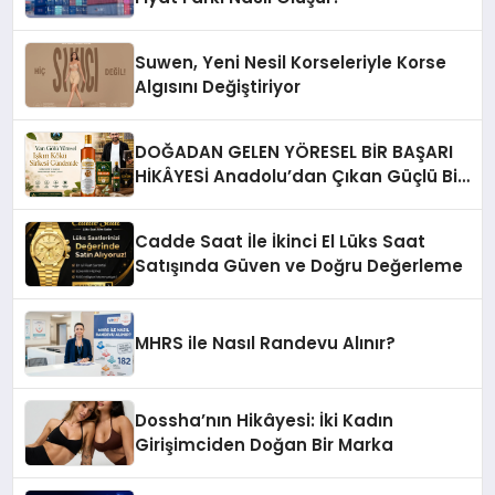
Suwen, Yeni Nesil Korseleriyle Korse
Algısını Değiştiriyor
DOĞADAN GELEN YÖRESEL BİR BAŞARI
HİKÂYESİ Anadolu’dan Çıkan Güçlü Bir
Başarı Hikâyesi: Van Gölü Yöresel
Işkın Kökü Sirkesi
Cadde Saat İle İkinci El Lüks Saat
Satışında Güven ve Doğru Değerleme
MHRS ile Nasıl Randevu Alınır?
Dossha’nın Hikâyesi: İki Kadın
Girişimciden Doğan Bir Marka