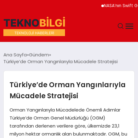
NASA’nın Swift Gözlem
GÜNDEM
Ana Sayfa
Gündem
Türkiye’de Orman Yangınlarıyla Mücadele Stratejisi
DÜNYA
EĞITIM
Türkiye’de Orman Yangınlarıyla
Mücadele Stratejisi
EKONOMI
Orman Yangınlarıyla Mücadelede Önemli Adımlar
MAGAZIN
Türkiye’de Orman Genel Müdürlüğü (OGM)
tarafından derlenen verilere göre, ülkemizde 23,1
SAĞLIK
milyon hektar ormanlık alan bulunmaktadır. OGM, bu