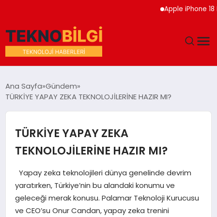
Apple iPhone 18 Pro Etk
GÜNDEM
Ana Sayfa
Gündem
TÜRKİYE YAPAY ZEKA TEKNOLOJİLERİNE HAZIR MI?
DÜNYA
EĞITIM
TÜRKİYE YAPAY ZEKA
TEKNOLOJİLERİNE HAZIR MI?
EKONOMI
Yapay zeka teknolojileri dünya genelinde devrim
MAGAZIN
yaratırken, Türkiye’nin bu alandaki konumu ve
geleceği merak konusu. Palamar Teknoloji Kurucusu
SAĞLIK
ve CEO’su Onur Candan, yapay zeka trenini