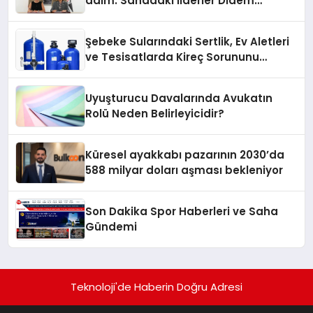
adım: Sahadaki liderler Didem
Karagenç ve Başak Gündoğdu kulüp
hafızasını geleceğe taşıyacak
Şebeke Sularındaki Sertlik, Ev Aletleri
ve Tesisatlarda Kireç Sorununu
Artırıyor
Uyuşturucu Davalarında Avukatın
Rolü Neden Belirleyicidir?
Küresel ayakkabı pazarının 2030’da
588 milyar doları aşması bekleniyor
Son Dakika Spor Haberleri ve Saha
Gündemi
Teknoloji'de Haberin Doğru Adresi