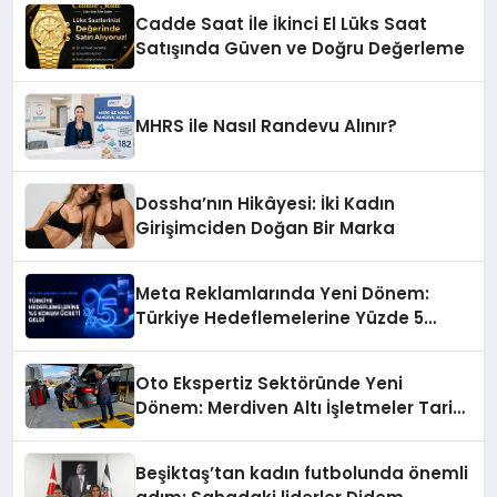
Işkın Kökü Sirkesi
Cadde Saat İle İkinci El Lüks Saat
Satışında Güven ve Doğru Değerleme
MHRS ile Nasıl Randevu Alınır?
Dossha’nın Hikâyesi: İki Kadın
Girişimciden Doğan Bir Marka
Meta Reklamlarında Yeni Dönem:
Türkiye Hedeflemelerine Yüzde 5
Konum Ücreti Geldi
Oto Ekspertiz Sektöründe Yeni
Dönem: Merdiven Altı İşletmeler Tarih
Oluyor
Beşiktaş’tan kadın futbolunda önemli