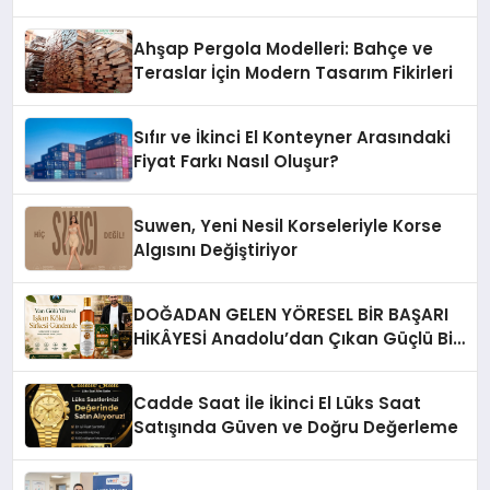
Ahşap Pergola Modelleri: Bahçe ve
Teraslar İçin Modern Tasarım Fikirleri
Sıfır ve İkinci El Konteyner Arasındaki
Fiyat Farkı Nasıl Oluşur?
Suwen, Yeni Nesil Korseleriyle Korse
Algısını Değiştiriyor
DOĞADAN GELEN YÖRESEL BİR BAŞARI
HİKÂYESİ Anadolu’dan Çıkan Güçlü Bir
Başarı Hikâyesi: Van Gölü Yöresel
Işkın Kökü Sirkesi
Cadde Saat İle İkinci El Lüks Saat
Satışında Güven ve Doğru Değerleme