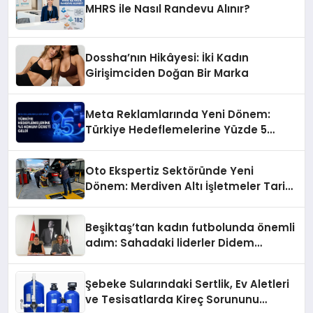
MHRS ile Nasıl Randevu Alınır?
Dossha’nın Hikâyesi: İki Kadın
Girişimciden Doğan Bir Marka
Meta Reklamlarında Yeni Dönem:
Türkiye Hedeflemelerine Yüzde 5
Konum Ücreti Geldi
Oto Ekspertiz Sektöründe Yeni
Dönem: Merdiven Altı İşletmeler Tarih
Oluyor
Beşiktaş’tan kadın futbolunda önemli
adım: Sahadaki liderler Didem
Karagenç ve Başak Gündoğdu kulüp
hafızasını geleceğe taşıyacak
Şebeke Sularındaki Sertlik, Ev Aletleri
ve Tesisatlarda Kireç Sorununu