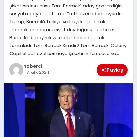
şirketinin kurucusu Tom Barrack’ı aday gösterdiğini
SIYASET
sosyal medya platformu Truth üzerinden duyurdu.
Trump, Barrack’ı Türkiye’ye büyükelçi olarak
SPOR
atamaktan memnuniyet duyduğunu belirtirken,
Barrack’ı deneyimli ve makul bir isim olarak
TEKNOLOJI
tanımladı. Tom Barrack Kimdir? Tom Barrack, Colony
Capital adlı özel sermaye şirketinin kurucusu ve…
YAŞAM
haberci
Paylaş
11 Aralık 2024