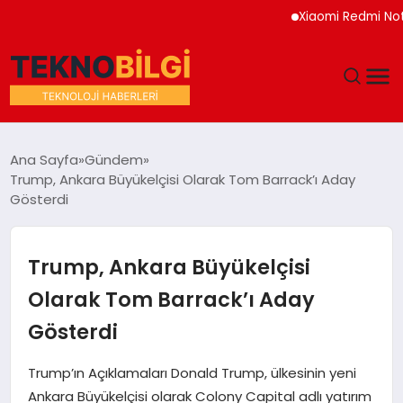
Xiaomi Redmi Note 17 
GÜNDEM
Ana Sayfa
Gündem
Trump, Ankara Büyükelçisi Olarak Tom Barrack’ı Aday
DÜNYA
Gösterdi
EĞITIM
Trump, Ankara Büyükelçisi
EKONOMI
Olarak Tom Barrack’ı Aday
Gösterdi
MAGAZIN
Trump’ın Açıklamaları Donald Trump, ülkesinin yeni
SAĞLIK
Ankara Büyükelçisi olarak Colony Capital adlı yatırım