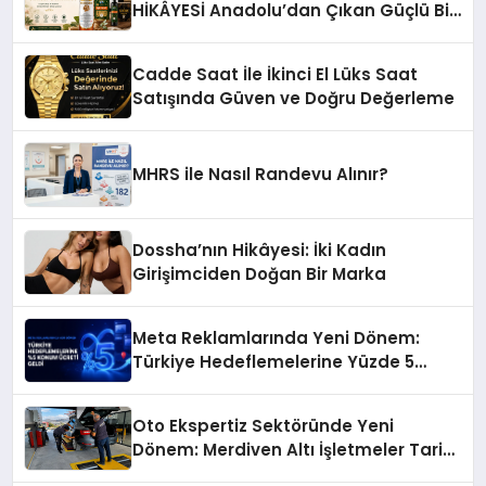
HİKÂYESİ Anadolu’dan Çıkan Güçlü Bir
Başarı Hikâyesi: Van Gölü Yöresel
Işkın Kökü Sirkesi
Cadde Saat İle İkinci El Lüks Saat
Satışında Güven ve Doğru Değerleme
MHRS ile Nasıl Randevu Alınır?
Dossha’nın Hikâyesi: İki Kadın
Girişimciden Doğan Bir Marka
Meta Reklamlarında Yeni Dönem:
Türkiye Hedeflemelerine Yüzde 5
Konum Ücreti Geldi
Oto Ekspertiz Sektöründe Yeni
Dönem: Merdiven Altı İşletmeler Tarih
Oluyor