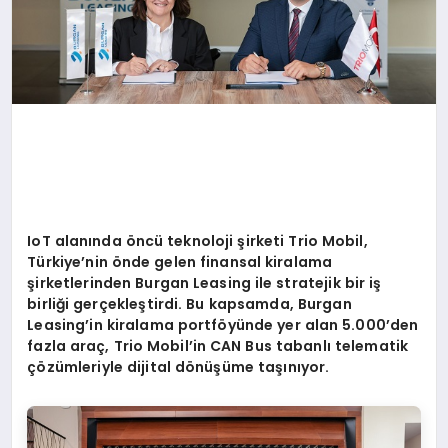
IoT alanında
ö
ncü teknoloji şirketi Trio Mobil,
Türkiye
’
nin
ö
nde gelen finansal kiralama
şirketlerinden Burgan Leasing ile stratejik bir iş
birliği gerçekleştirdi. Bu kapsamda, Burgan
Leasing
’
in kiralama portf
ö
yünde yer alan 5.000
’
den
fazla araç
, Trio Mobil
’
in CAN Bus tabanlı telematik
çözümleriyle dijital d
ö
nüşü
me ta
şınıyor.