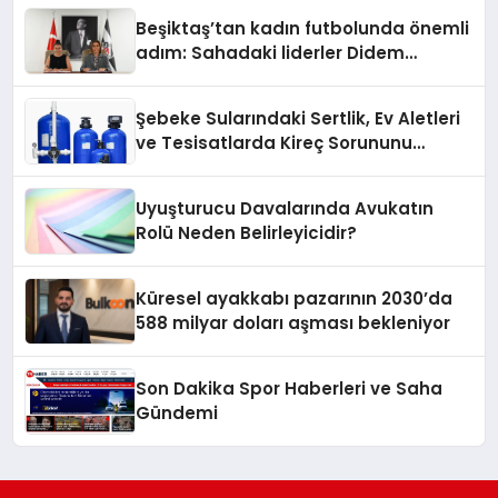
Beşiktaş’tan kadın futbolunda önemli
adım: Sahadaki liderler Didem
Karagenç ve Başak Gündoğdu kulüp
hafızasını geleceğe taşıyacak
Şebeke Sularındaki Sertlik, Ev Aletleri
ve Tesisatlarda Kireç Sorununu
Artırıyor
Uyuşturucu Davalarında Avukatın
Rolü Neden Belirleyicidir?
Küresel ayakkabı pazarının 2030’da
588 milyar doları aşması bekleniyor
Son Dakika Spor Haberleri ve Saha
Gündemi