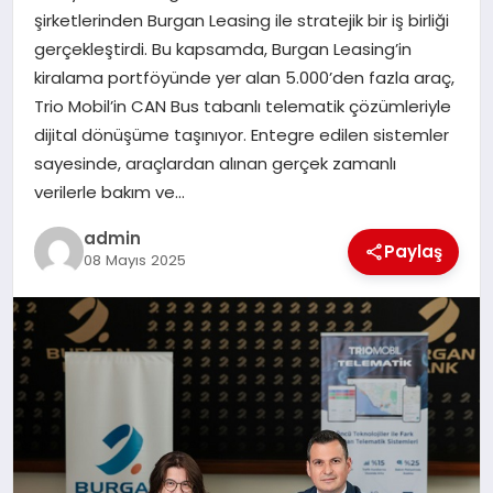
şirketlerinden Burgan Leasing ile stratejik bir iş birliği
SIYASET
gerçekleştirdi. Bu kapsamda, Burgan Leasing’in
kiralama portföyünde yer alan 5.000’den fazla araç,
SPOR
Trio Mobil’in CAN Bus tabanlı telematik çözümleriyle
dijital dönüşüme taşınıyor. Entegre edilen sistemler
TEKNOLOJI
sayesinde, araçlardan alınan gerçek zamanlı
verilerle bakım ve…
YAŞAM
admin
Paylaş
08 Mayıs 2025