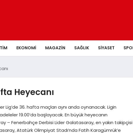
ITIM
EKONOMI
MAGAZIN
SAĞLIK
SIYASET
SPO
canı
afta Heyecanı
er Lig’de 36. hafta maçları aynı anda oynanacak. Ligin
mücadeleler 19.00’da başlayacak. En büyük heyecanın
ay – Fenerbahçe Derbisi Lider Galatasaray, en yakın takipçisi
saray, Atatürk Olimpiyat Stadı’nda Fatih Karagümrük’e