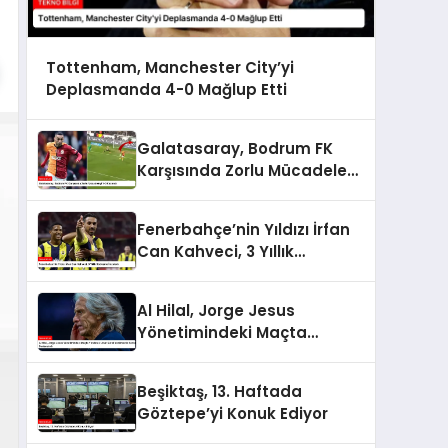
Tottenham, Manchester City’yi
Deplasmanda 4-0 Mağlup Etti
Galatasaray, Bodrum FK
Karşısında Zorlu Mücadeleyi
1-0 Kazandı
Fenerbahçe’nin Yıldızı İrfan
Can Kahveci, 3 Yıllık
Sözleşme İmzaladı
Al Hilal, Jorge Jesus
Yönetimindeki Maçta
Yenilerek Uzun Süreli
Yenilmezlik Serisini
Beşiktaş, 13. Haftada
Sonlandırdı
Göztepe’yi Konuk Ediyor