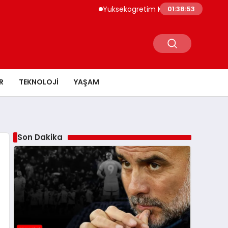
Yuksekogretim Kurumu Dijital Donusum Ici
01:38:54
R
TEKNOLOJI
YAŞAM
Son Dakika