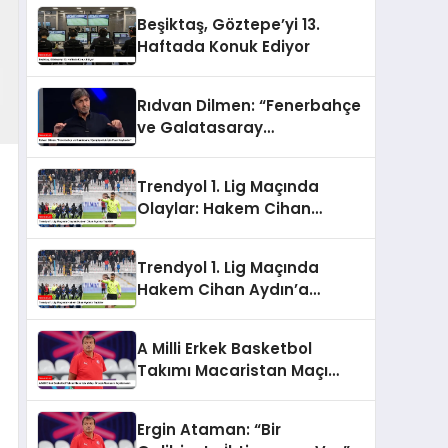
Beşiktaş, Göztepe’yi 13.
Haftada Konuk Ediyor
Rıdvan Dilmen: “Fenerbahçe
ve Galatasaray
Şampiyonluk İçin Puan
Kaybeder”
Trendyol 1. Lig Maçında
Olaylar: Hakem Cihan
Aydın’a Tepkiler
Trendyol 1. Lig Maçında
Hakem Cihan Aydın’a
Tepkiler
A Milli Erkek Basketbol
Takımı Macaristan Maçı
Öncesi Ataman’ın
Açıklamaları
Ergin Ataman: “Bir