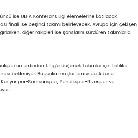
üncü ise UEFA Konferans Ligi elemelerine katılacak.
sı finali ise beşinci takımı belirleyecek. Avrupa için çekişen
larken, diğer rakipleri ise şanslarını sürdüren takımlarla
spor’un ardından 1. Lig’e düşecek takımlar için tehlike
ülmesi bekleniyor. Bugünkü maçlar arasında Adana
 Konyaspor-Samsunspor, Pendikspor-Rizespor ve
ıyor.