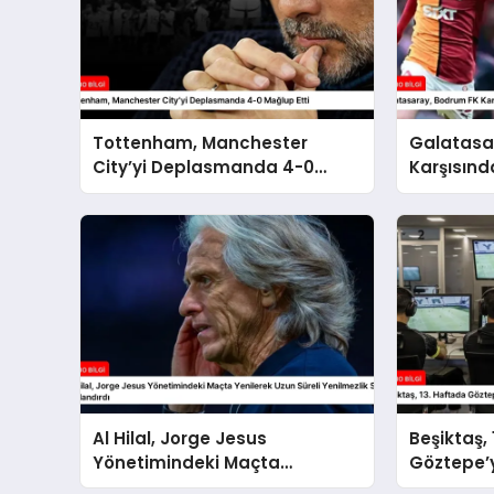
Tottenham, Manchester
Galatasa
City’yi Deplasmanda 4-0
Karşısınd
Mağlup Etti
0 Kazand
Al Hilal, Jorge Jesus
Beşiktaş,
Yönetimindeki Maçta
Göztepe’y
Yenilerek Uzun Süreli