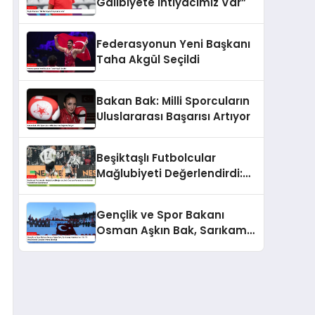
Galibiyete İhtiyacımız Var”
Federasyonun Yeni Başkanı
Taha Akgül Seçildi
Bakan Bak: Milli Sporcuların
Uluslararası Başarısı Artıyor
Beşiktaşlı Futbolcular
Mağlubiyeti Değerlendirdi:
Gedson Fernandes ve
Gabriel Paulista’dan
Gençlik ve Spor Bakanı
Açıklamalar
Osman Aşkın Bak, Sarıkamış
Harekatı’nın 110. Yıl
Dönümünde Gençleri Anma
Etkinliği