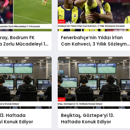
ray, Bodrum FK
Fenerbahçe’nin Yıldızı İrfan
a Zorlu Mücadeleyi 1-
Can Kahveci, 3 Yıllık Sözleşme
ı
İmzaladı
 13. Haftada
Beşiktaş, Göztepe’yi 13.
i Konuk Ediyor
Haftada Konuk Ediyor