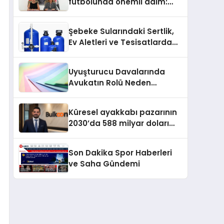
futbolunda önemli adım:
Sahadaki liderler Didem
Karagenç ve Başak
Şebeke Sularındaki Sertlik,
Gündoğdu kulüp hafızasını
Ev Aletleri ve Tesisatlarda
geleceğe taşıyacak
Kireç Sorununu Artırıyor
Uyuşturucu Davalarında
Avukatın Rolü Neden
Belirleyicidir?
Küresel ayakkabı pazarının
2030’da 588 milyar doları
aşması bekleniyor
Son Dakika Spor Haberleri
ve Saha Gündemi