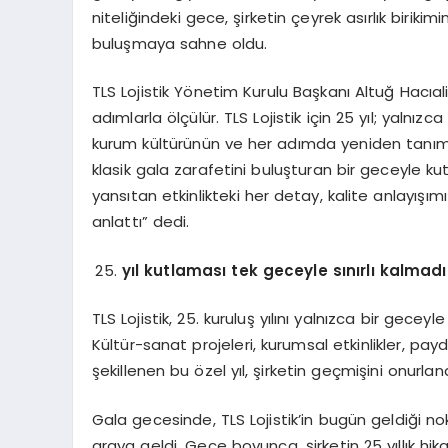
niteliğindeki gece, şirketin çeyrek asırlık birikim
buluşmaya sahne oldu.
TLS Lojistik Yönetim Kurulu Başkanı Altuğ Hacıali
adımlarla ölçülür. TLS Lojistik için 25 yıl; yaln
kurum kültürünün ve her adımda yeniden tanımla
klasik gala zarafetini buluşturan bir geceyle 
yansıtan etkinlikteki her detay, kalite anlayışı
anlattı” dedi.
yıl kutlaması tek geceyle sınırlı kalmadı
TLS Lojistik, 25. kuruluş yılını yalnızca bir gecey
Kültür-sanat projeleri, kurumsal etkinlikler, pa
şekillenen bu özel yıl, şirketin geçmişini onurla
Gala gecesinde, TLS Lojistik’in bugün geldiği n
araya geldi. Gece boyunca, şirketin 25 yıllık hi