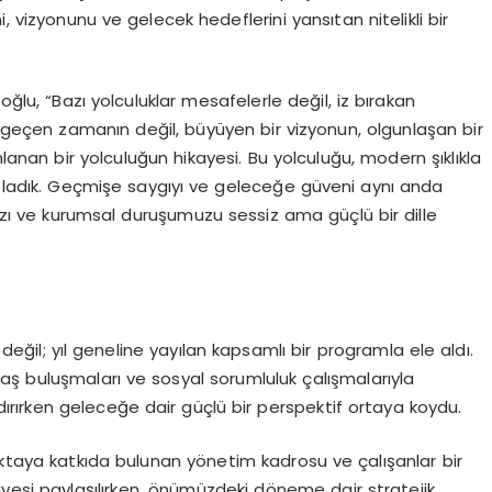
ini, vizyonunu ve gelecek hedeflerini yansıtan nitelikli bir
oğlu, “Bazı yolculuklar mesafelerle değil, iz bırakan
ızca geçen zamanın değil, büyüyen bir vizyonun, olgunlaşan bir
nan bir yolculuğun hikayesi. Bu yolculuğu, modern şıklıkla
kutladık. Geçmişe saygıyı ve geleceğe güveni aynı anda
mızı ve kurumsal duruşumuzu sessiz ama güçlü bir dille
le değil; yıl geneline yayılan kapsamlı bir programla ele aldı.
ydaş buluşmaları ve sosyal sorumluluk çalışmalarıyla
ndırırken geleceğe dair güçlü bir perspektif ortaya koydu.
oktaya katkıda bulunan yönetim kadrosu ve çalışanlar bir
kayesi paylaşılırken, önümüzdeki döneme dair stratejik