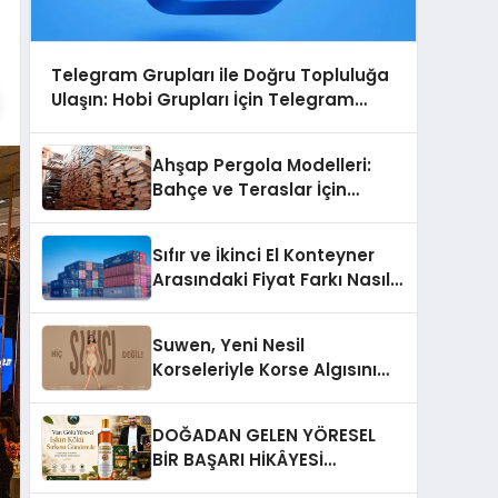
Telegram Grupları ile Doğru Topluluğa
Ulaşın: Hobi Grupları İçin Telegram
Kullanımı
Ahşap Pergola Modelleri:
Bahçe ve Teraslar İçin
Modern Tasarım Fikirleri
Sıfır ve İkinci El Konteyner
Arasındaki Fiyat Farkı Nasıl
Oluşur?
Suwen, Yeni Nesil
Korseleriyle Korse Algısını
Değiştiriyor
DOĞADAN GELEN YÖRESEL
BİR BAŞARI HİKÂYESİ
Anadolu’dan Çıkan Güçlü Bir