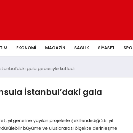
ITIM
EKONOMI
MAGAZIN
SAĞLIK
SIYASET
SPO
a İstanbul’daki gala gecesiyle kutladı
eninsula İstanbul’daki gala
et, yıl geneline yayılan projelerle şekillendirdiği 25. yıl
dürülebilir büyüme ve uluslararası ölçekte derinleşme