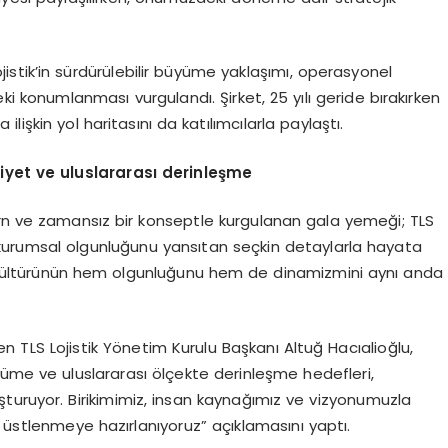
stik’in sürdürülebilir büyüme yaklaşımı, operasyonel
i konumlanması vurgulandı. Şirket, 25 yılı geride bırakırken
işkin yol haritasını da katılımcılarla paylaştı.
et ve uluslararası derinleşme
ern ve zamansız bir konseptle kurgulanan gala yemeği; TLS
 ve kurumsal olgunluğunu yansıtan seçkin detaylarla hayata
rum kültürünün hem olgunluğunu hem de dinamizmini aynı anda
n TLS Lojistik Yönetim Kurulu Başkanı Altuğ Hacıalioğlu,
üme ve uluslararası ölçekte derinleşme hedefleri,
turuyor. Birikimimiz, insan kaynağımız ve vizyonumuzla
l üstlenmeye hazırlanıyoruz” açıklamasını yaptı.