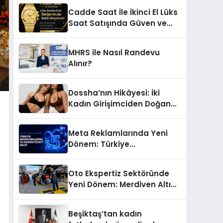
Başarı Hikâyesi: Van Gölü
Cadde Saat İle İkinci El Lüks
Yöresel Işkın Kökü Sirkesi
Saat Satışında Güven ve
Doğru Değerleme
MHRS ile Nasıl Randevu
Alınır?
Dossha’nın Hikâyesi: İki
Kadın Girişimciden Doğan
Bir Marka
Meta Reklamlarında Yeni
Dönem: Türkiye
Hedeflemelerine Yüzde 5
Konum Ücreti Geldi
Oto Ekspertiz Sektöründe
Yeni Dönem: Merdiven Altı
İşletmeler Tarih Oluyor
Beşiktaş’tan kadın