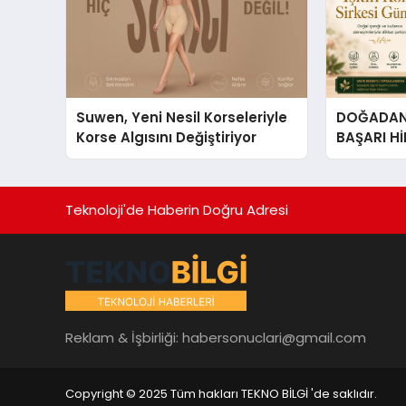
Suwen, Yeni Nesil Korseleriyle
DOĞADAN 
Korse Algısını Değiştiriyor
BAŞARI H
Çıkan Güç
Hikâyesi: Van Gölü Yöresel
Işkın Kökü
Teknoloji'de Haberin Doğru Adresi
Reklam & İşbirliği:
habersonuclari@gmail.com
Copyright © 2025 Tüm hakları TEKNO BİLGİ 'de saklıdır.