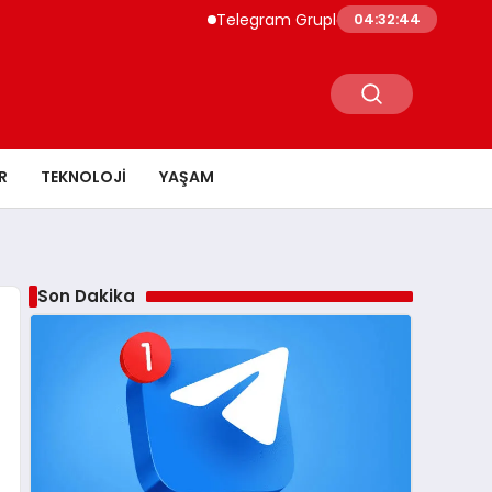
Telegram Grupları ile Doğru Topluluğa Ulaşın
04:32:45
R
TEKNOLOJI
YAŞAM
Son Dakika