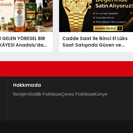
GELEN YÖRESEL BİR
Cadde Saat İle İkinci El Lüks
İKÂYESİ Anadolu’dan
Saat Satışında Güven ve
lü Bir Başarı
Doğru Değerleme
 Sirkesi
Hakkımızda
İletişim
Gizlilik Politikası
Çerez Politikası
Künye