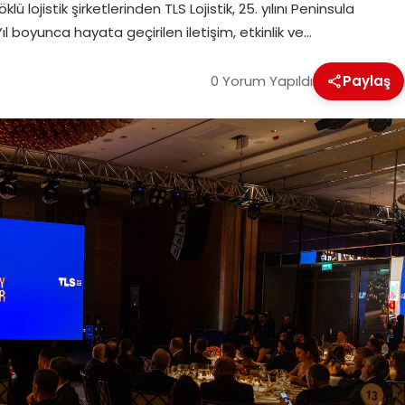
 lojistik şirketlerinden TLS Lojistik, 25. yılını Peninsula
l boyunca hayata geçirilen iletişim, etkinlik ve…
0 Yorum Yapıldı
Paylaş