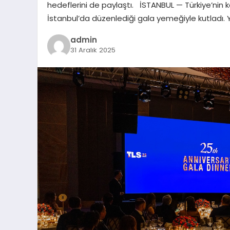
hedeflerini de paylaştı. İSTANBUL — Türkiye’nin köklü
İstanbul’da düzenlediği gala yemeğiyle kutladı. Yı
admin
31 Aralık 2025