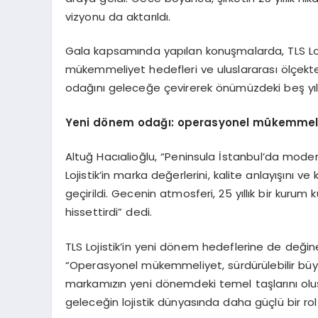
vizyonu da aktarıldı.
Gala kapsamında yapılan konuşmalarda, TLS Loji
mükemmeliyet hedefleri ve uluslararası ölçektek
odağını geleceğe çevirerek önümüzdeki beş yıla il
Yeni d
ö
nem odağı: operasyonel mükemmeliy
Altuğ Hacıalioğlu, “Peninsula İstanbul’da mod
Lojistik’in marka değerlerini, kalite anlayışını
geçirildi. Gecenin atmosferi, 25 yıllık bir ku
hissettirdi” dedi.
TLS Lojistik’in yeni dönem hedeflerine de değine
“Operasyonel mükemmeliyet, sürdürülebilir büy
markamızın yeni dönemdeki temel taşlarını oluş
geleceğin lojistik dünyasında daha güçlü bir ro