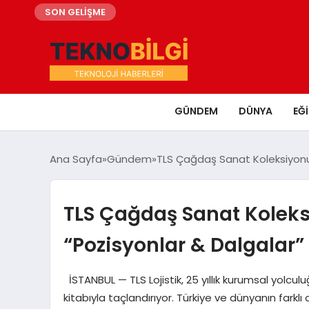
SON GELİŞME
GÜNDEM
DÜNYA
EĞ
Ana Sayfa
Gündem
TLS Çağdaş Sanat Koleksiyonu, T
TLS Çağdaş Sanat Koleksiy
“Pozisyonlar & Dalgalar” 
İSTANBUL — TLS Lojistik, 25 yıllık kurumsal yolcul
kitabıyla taçlandırıyor. Türkiye ve dünyanın fark