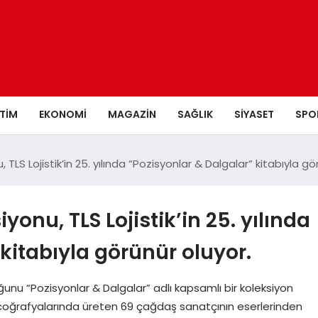
ITIM
EKONOMI
MAGAZIN
SAĞLIK
SIYASET
SPO
LS Lojistik’in 25. yılında “Pozisyonlar & Dalgalar” kitabıyla gö
onu, TLS Lojistik’in 25. yılında
kitabıyla görünür oluyor.
uğunu “Pozisyonlar & Dalgalar” adlı kapsamlı bir koleksiyon
lı coğrafyalarında üreten 69 çağdaş sanatçının eserlerinden