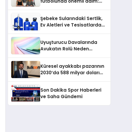
futbolunda önemli adım:
Sahadaki liderler Didem
Karagenç ve Başak
Şebeke Sularındaki Sertlik,
Gündoğdu kulüp hafızasını
Ev Aletleri ve Tesisatlarda
geleceğe taşıyacak
Kireç Sorununu Artırıyor
Uyuşturucu Davalarında
Avukatın Rolü Neden
Belirleyicidir?
Küresel ayakkabı pazarının
2030’da 588 milyar doları
aşması bekleniyor
Son Dakika Spor Haberleri
ve Saha Gündemi