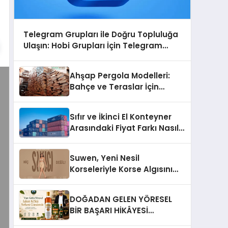
Telegram Grupları ile Doğru Topluluğa
Ulaşın: Hobi Grupları İçin Telegram
Kullanımı
Ahşap Pergola Modelleri:
Bahçe ve Teraslar İçin
Modern Tasarım Fikirleri
Sıfır ve İkinci El Konteyner
Arasındaki Fiyat Farkı Nasıl
Oluşur?
Suwen, Yeni Nesil
Korseleriyle Korse Algısını
Değiştiriyor
DOĞADAN GELEN YÖRESEL
BİR BAŞARI HİKÂYESİ
Anadolu’dan Çıkan Güçlü Bir