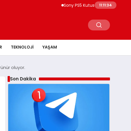
Sony PS5 Kutusuna 2028 Uyarısı Yeni Oyunlar D
11:11:36
R
TEKNOLOJI
YAŞAM
rünür oluyor.
Son Dakika