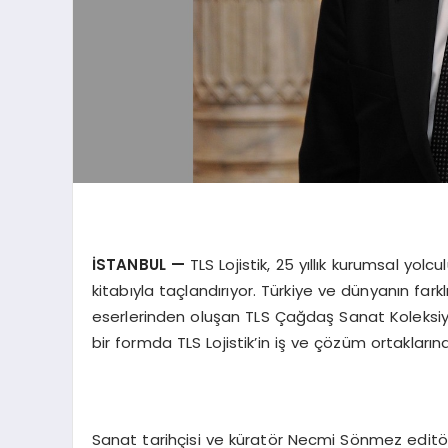
İSTANBUL
—
TLS Lojistik, 25 yıllık kurumsal yol
kitabıyla taçlandırıyor. Türkiye ve dünyanın fa
eserlerinden oluşan TLS Çağdaş Sanat Koleksiyonu,
bir formda TLS Lojistik’in iş ve çözüm ortakları
Sanat tarihçisi ve küratör Necmi Sönmez editö