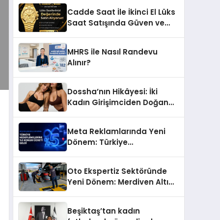
Başarı Hikâyesi: Van Gölü
Cadde Saat İle İkinci El Lüks
Yöresel Işkın Kökü Sirkesi
Saat Satışında Güven ve
Doğru Değerleme
MHRS ile Nasıl Randevu
Alınır?
Dossha’nın Hikâyesi: İki
Kadın Girişimciden Doğan
Bir Marka
Meta Reklamlarında Yeni
Dönem: Türkiye
Hedeflemelerine Yüzde 5
Konum Ücreti Geldi
Oto Ekspertiz Sektöründe
Yeni Dönem: Merdiven Altı
İşletmeler Tarih Oluyor
Beşiktaş’tan kadın