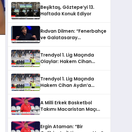
Beşiktaş, Göztepe’yi 13.
Haftada Konuk Ediyor
Rıdvan Dilmen: “Fenerbahçe
ve Galatasaray
Şampiyonluk İçin Puan
Kaybeder”
Trendyol 1. Lig Maçında
Olaylar: Hakem Cihan
Aydın’a Tepkiler
Trendyol 1. Lig Maçında
Hakem Cihan Aydın’a
Tepkiler
A Milli Erkek Basketbol
Takımı Macaristan Maçı
Öncesi Ataman’ın
Açıklamaları
Ergin Ataman: “Bir