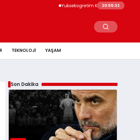
Yuksekogretim Kurumu Dijital Donusum Icin
20:55:33
R
TEKNOLOJI
YAŞAM
Son Dakika