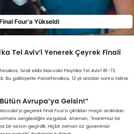
ka Tel Aviv’i Yenerek Çeyrek Finali
aikos, İsrail ekibi Maccabi Playtika Tel Aviv’i 81-72
dı. Bu galibiyetle Panathinaikos, 12 yıl aradan sonra tekrar
Bütün Avrupa’ya Gelsin!”
ccabi’yi geçerek Final Four’a çıktıkları maçın ardından
ormans sergilediğini vurguladı. Ataman, “İnanılmaz bir
ika bir sezon geçirdik. Hiçbir zaman öz güvenimizi
a inandık” ifadelerini kullandı.