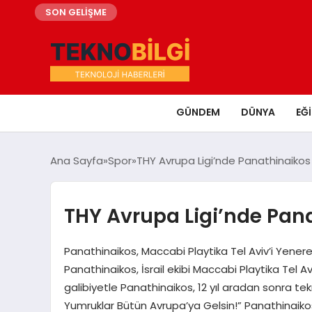
SON GELİŞME
GÜNDEM
DÜNYA
EĞ
Ana Sayfa
Spor
THY Avrupa Ligi’nde Panathinaikos 
THY Avrupa Ligi’nde Pana
Panathinaikos, Maccabi Playtika Tel Aviv’i Yenere
Panathinaikos, İsrail ekibi Maccabi Playtika Tel Av
galibiyetle Panathinaikos, 12 yıl aradan sonra tek
Yumruklar Bütün Avrupa’ya Gelsin!” Panathinaiko