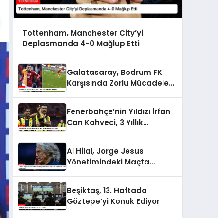
Tottenham, Manchester City’yi
Deplasmanda 4-0 Mağlup Etti
Galatasaray, Bodrum FK
Karşısında Zorlu Mücadeleyi
1-0 Kazandı
Fenerbahçe’nin Yıldızı İrfan
Can Kahveci, 3 Yıllık
Sözleşme İmzaladı
Al Hilal, Jorge Jesus
Yönetimindeki Maçta
Yenilerek Uzun Süreli
Yenilmezlik Serisini
Beşiktaş, 13. Haftada
Sonlandırdı
Göztepe’yi Konuk Ediyor