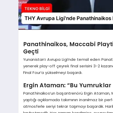
Panathinaikos, Maccabi Playti
Geçti
Yunanistan’ı Avrupa Ligi’nde temsil eden Panathin
yenerek play-off çeyrek final serisini 3-2 kazan
Final Four’a yükselmeyi başardı.
Ergin Ataman: “Bu Yumruklar 
Panathinaikos’un başantrenörü Ergin Ataman, Ma
yaptığı açıklamada takımının inanılmaz bir perf
atmosferle seriyi tekrar taşımayı başardık. Har
kaybetmedik. Her zaman kendimize, oyuncularımız