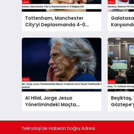
Tottenham, Manchester
Galatasa
City’yi Deplasmanda 4-0
Karşısınd
Mağlup Etti
0 Kazand
Al Hilal, Jorge Jesus
Beşiktaş,
Yönetimindeki Maçta
Göztepe’y
Yenilerek Uzun Süreli
Yenilmezlik Serisini
Sonlandırdı
Teknoloji'de Haberin Doğru Adresi