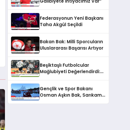
Galibiyete İhtiyacımız Var”
Federasyonun Yeni Başkanı
Taha Akgül Seçildi
Bakan Bak: Milli Sporcuların
Uluslararası Başarısı Artıyor
Beşiktaşlı Futbolcular
Mağlubiyeti Değerlendirdi:
Gedson Fernandes ve
Gabriel Paulista’dan
Gençlik ve Spor Bakanı
Açıklamalar
Osman Aşkın Bak, Sarıkamış
Harekatı’nın 110. Yıl
Dönümünde Gençleri Anma
Etkinliği