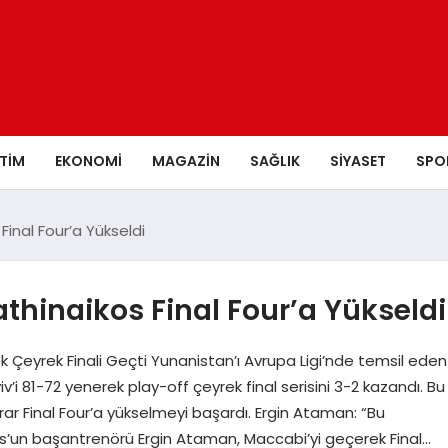
ITIM
EKONOMI
MAGAZIN
SAĞLIK
SIYASET
SPO
Final Four’a Yükseldi
thinaikos Final Four’a Yükseldi
k Çeyrek Finali Geçti Yunanistan’ı Avrupa Ligi’nde temsil eden
iv’i 81-72 yenerek play-off çeyrek final serisini 3-2 kazandı. Bu
rar Final Four’a yükselmeyi başardı. Ergin Ataman: “Bu
s’un başantrenörü Ergin Ataman, Maccabi’yi geçerek Final…