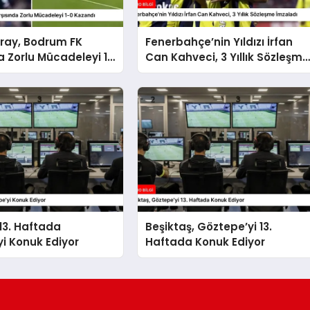
ray, Bodrum FK
Fenerbahçe’nin Yıldızı İrfan
a Zorlu Mücadeleyi 1-
Can Kahveci, 3 Yıllık Sözleşme
ı
İmzaladı
 13. Haftada
Beşiktaş, Göztepe’yi 13.
i Konuk Ediyor
Haftada Konuk Ediyor