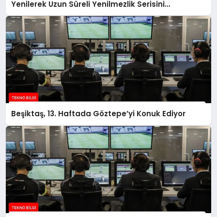
Yenilerek Uzun Süreli Yenilmezlik Serisini
Sonlandırdı
Beşiktaş, 13. Haftada Göztepe’yi Konuk Ediyor