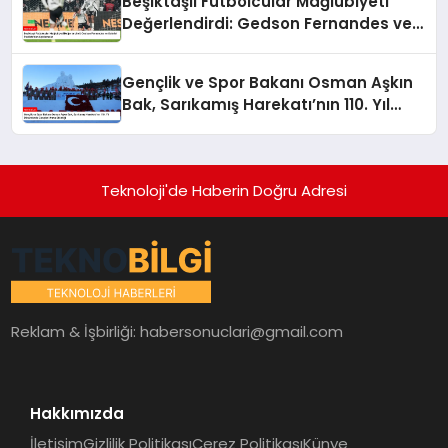
Beşiktaşlı Futbolcular Mağlubiyeti
Değerlendirdi: Gedson Fernandes ve
Gabriel Paulista’dan Açıklamalar
Gençlik ve Spor Bakanı Osman Aşkın
Bak, Sarıkamış Harekatı’nın 110. Yıl
Dönümünde Gençleri Anma Etkinliği
Teknoloji'de Haberin Doğru Adresi
Reklam & İşbirliği:
habersonuclari@gmail.com
Hakkımızda
İletişim
Gizlilik Politikası
Çerez Politikası
Künye