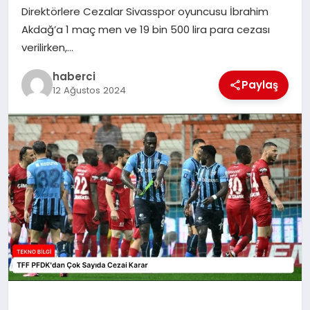
Direktörlere Cezalar Sivasspor oyuncusu İbrahim
SIYASET
Akdağ’a 1 maç men ve 19 bin 500 lira para cezası
verilirken,…
SPOR
haberci
Paylaş
TEKNOLOJI
12 Ağustos 2024
YAŞAM