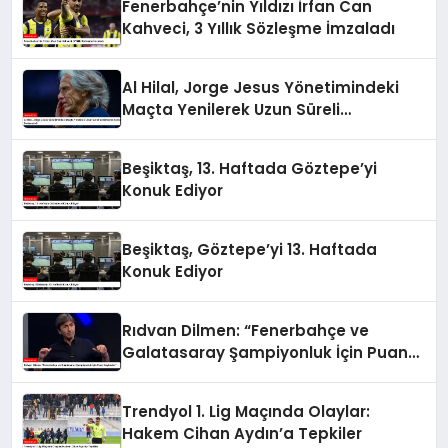
Fenerbahçe’nin Yıldızı İrfan Can
Kahveci, 3 Yıllık Sözleşme İmzaladı
Al Hilal, Jorge Jesus Yönetimindeki
Maçta Yenilerek Uzun Süreli
Yenilmezlik Serisini Sonlandırdı
Beşiktaş, 13. Haftada Göztepe’yi
Konuk Ediyor
Beşiktaş, Göztepe’yi 13. Haftada
Konuk Ediyor
Rıdvan Dilmen: “Fenerbahçe ve
Galatasaray Şampiyonluk İçin Puan
Kaybeder”
Trendyol 1. Lig Maçında Olaylar:
Hakem Cihan Aydın’a Tepkiler