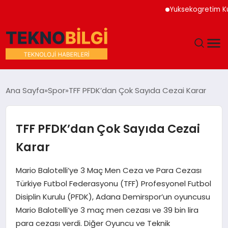
Yuksekogretim Kurumu 
GÜNDEM
Ana Sayfa
Spor
TFF PFDK’dan Çok Sayıda Cezai Karar
DÜNYA
TFF PFDK’dan Çok Sayıda Cezai
EĞITIM
Karar
EKONOMI
Mario Balotelli’ye 3 Maç Men Ceza ve Para Cezası
Türkiye Futbol Federasyonu (TFF) Profesyonel Futbol
MAGAZIN
Disiplin Kurulu (PFDK), Adana Demirspor’un oyuncusu
Mario Balotelli’ye 3 maç men cezası ve 39 bin lira
SAĞLIK
para cezası verdi. Diğer Oyuncu ve Teknik