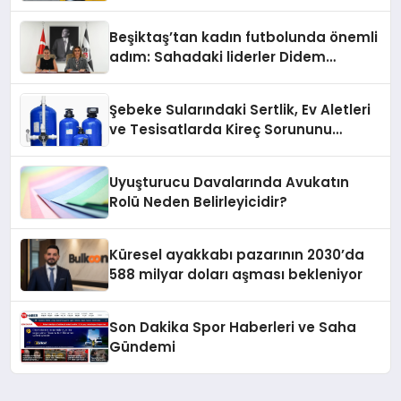
Oluyor
Beşiktaş’tan kadın futbolunda önemli
adım: Sahadaki liderler Didem
Karagenç ve Başak Gündoğdu kulüp
hafızasını geleceğe taşıyacak
Şebeke Sularındaki Sertlik, Ev Aletleri
ve Tesisatlarda Kireç Sorununu
Artırıyor
Uyuşturucu Davalarında Avukatın
Rolü Neden Belirleyicidir?
Küresel ayakkabı pazarının 2030’da
588 milyar doları aşması bekleniyor
Son Dakika Spor Haberleri ve Saha
Gündemi