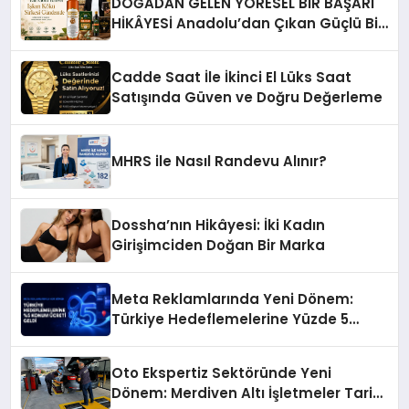
DOĞADAN GELEN YÖRESEL BİR BAŞARI
HİKÂYESİ Anadolu’dan Çıkan Güçlü Bir
Başarı Hikâyesi: Van Gölü Yöresel
Işkın Kökü Sirkesi
Cadde Saat İle İkinci El Lüks Saat
Satışında Güven ve Doğru Değerleme
MHRS ile Nasıl Randevu Alınır?
Dossha’nın Hikâyesi: İki Kadın
Girişimciden Doğan Bir Marka
Meta Reklamlarında Yeni Dönem:
Türkiye Hedeflemelerine Yüzde 5
Konum Ücreti Geldi
Oto Ekspertiz Sektöründe Yeni
Dönem: Merdiven Altı İşletmeler Tarih