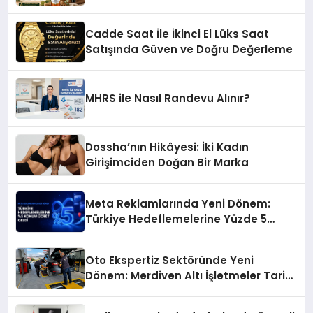
Başarı Hikâyesi: Van Gölü Yöresel
Işkın Kökü Sirkesi
Cadde Saat İle İkinci El Lüks Saat
Satışında Güven ve Doğru Değerleme
MHRS ile Nasıl Randevu Alınır?
Dossha’nın Hikâyesi: İki Kadın
Girişimciden Doğan Bir Marka
Meta Reklamlarında Yeni Dönem:
Türkiye Hedeflemelerine Yüzde 5
Konum Ücreti Geldi
Oto Ekspertiz Sektöründe Yeni
Dönem: Merdiven Altı İşletmeler Tarih
Oluyor