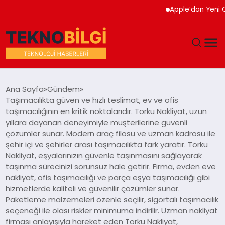
Apple’dan Yeni Cihaz
GÜNDEM
Ana Sayfa
Gündem
Taşımacılıkta güven ve hızlı teslimat, ev ve ofis
DÜNYA
taşımacılığının en kritik noktalarıdır. Torku Nakliyat, uzun
yıllara dayanan deneyimiyle müşterilerine güvenli
çözümler sunar. Modern araç filosu ve uzman kadrosu ile
EĞITIM
şehir içi ve şehirler arası taşımacılıkta fark yaratır. Torku
Nakliyat, eşyalarınızın güvenle taşınmasını sağlayarak
EKONOMI
taşınma sürecinizi sorunsuz hale getirir. Firma, evden eve
nakliyat, ofis taşımacılığı ve parça eşya taşımacılığı gibi
MAGAZIN
hizmetlerde kaliteli ve güvenilir çözümler sunar.
Paketleme malzemeleri özenle seçilir, sigortalı taşımacılık
seçeneği ile olası riskler minimuma indirilir. Uzman nakliyat
SAĞLIK
firması anlayışıyla hareket eden Torku Nakliyat,