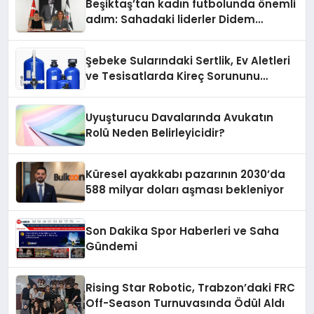
Beşiktaş’tan kadın futbolunda önemli
adım: Sahadaki liderler Didem
Karagenç ve Başak Gündoğdu kulüp
hafızasını geleceğe taşıyacak
Şebeke Sularındaki Sertlik, Ev Aletleri
ve Tesisatlarda Kireç Sorununu
Artırıyor
Uyuşturucu Davalarında Avukatın
Rolü Neden Belirleyicidir?
Küresel ayakkabı pazarının 2030’da
588 milyar doları aşması bekleniyor
Son Dakika Spor Haberleri ve Saha
Gündemi
Rising Star Robotic, Trabzon’daki FRC
Off-Season Turnuvasında Ödül Aldı