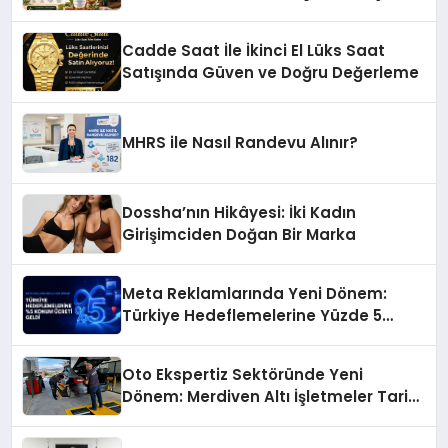
Başarı Hikâyesi: Van Gölü Yöresel
Işkın Kökü Sirkesi
Cadde Saat İle İkinci El Lüks Saat
Satışında Güven ve Doğru Değerleme
MHRS ile Nasıl Randevu Alınır?
Dossha’nın Hikâyesi: İki Kadın
Girişimciden Doğan Bir Marka
Meta Reklamlarında Yeni Dönem:
Türkiye Hedeflemelerine Yüzde 5
Konum Ücreti Geldi
Oto Ekspertiz Sektöründe Yeni
Dönem: Merdiven Altı İşletmeler Tarih
Oluyor