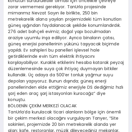
konutun sürdürülebilir olması için öncelikle çevreye
zarar vermemesi gerekiyor. TanUrla projesinde
mimarımız Nevzat Sayın ile birlikte, 250 bin
metrekarelik alana yayılan projemizdeki tüm konutları
güneş ışığından faydalanacak şekilde konumlandırdık.
276 adet bahçeli evimiz; doğal yapı bozulmadan
araziye uyumlu inşa ediliyor. Ayrıca binaların çatısı,
güneş enerjisi panellerinin yükünü taşıyacak biçimde
yapıldı. Ev sahipleri bu panelleri işlevsel hale
getirdiklerinde evin tüm elektrik ihtiyacını
karşılayabiliyor. Kuraklık etkilerini hesaba katarak peyzaj
düzenlemesinde suya çok ihtiyaç duymayan bitkiler
kullandık. Üç adaya da 500’er tonluk yağmur suyu
depoları yapıyoruz. Bunun dışında; güneş enerji
panellerinden elde ettiğimiz enerjiyle DS dediğimiz hızlı
şarj eden araç şarj istasyonları kuracağız” diye
konuştu.
BÖLGENİN ÇEKİM MERKEZİ OLACAK
TanUrla’da kurulacak ticari alanların bölge için önemli
bir çekim merkezi olacağını vurgulayan Tanyer, “Site
sakinleri, projemizde 20 bin metrekarelik alanda yer
alan; kafe, restoranlar, müzik dileyeceğiniz mekanlar,