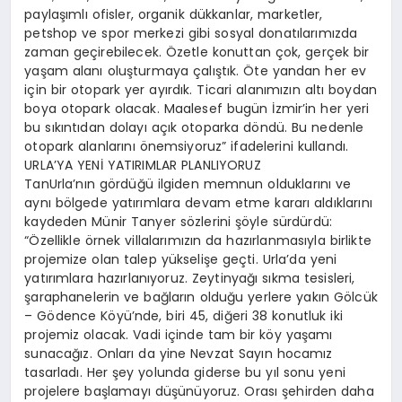
paylaşımlı ofisler, organik dükkanlar, marketler,
petshop ve spor merkezi gibi sosyal donatılarımızda
zaman geçirebilecek. Özetle konuttan çok, gerçek bir
yaşam alanı oluşturmaya çalıştık. Öte yandan her ev
için bir otopark yer ayırdık. Ticari alanımızın altı boydan
boya otopark olacak. Maalesef bugün İzmir’in her yeri
bu sıkıntıdan dolayı açık otoparka döndü. Bu nedenle
otopark alanlarını önemsiyoruz” ifadelerini kullandı.
URLA’YA YENİ YATIRIMLAR PLANLIYORUZ
TanUrla’nın gördüğü ilgiden memnun olduklarını ve
aynı bölgede yatırımlara devam etme kararı aldıklarını
kaydeden Münir Tanyer sözlerini şöyle sürdürdü:
“Özellikle örnek villalarımızın da hazırlanmasıyla birlikte
projemize olan talep yükselişe geçti. Urla’da yeni
yatırımlara hazırlanıyoruz. Zeytinyağı sıkma tesisleri,
şaraphanelerin ve bağların olduğu yerlere yakın Gölcük
– Gödence Köyü’nde, biri 45, diğeri 38 konutluk iki
projemiz olacak. Vadi içinde tam bir köy yaşamı
sunacağız. Onları da yine Nevzat Sayın hocamız
tasarladı. Her şey yolunda giderse bu yıl sonu yeni
projelere başlamayı düşünüyoruz. Orası şehirden daha