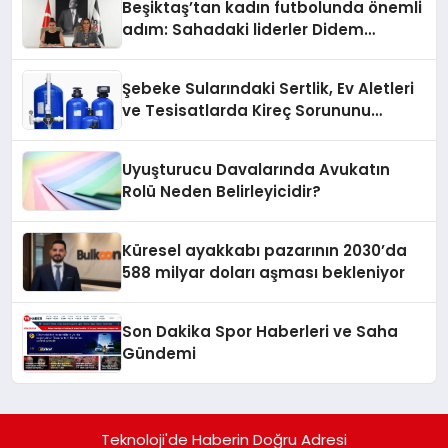
Beşiktaş’tan kadın futbolunda önemli
adım: Sahadaki liderler Didem
Karagenç ve Başak Gündoğdu kulüp
hafızasını geleceğe taşıyacak
Şebeke Sularındaki Sertlik, Ev Aletleri
ve Tesisatlarda Kireç Sorununu
Artırıyor
Uyuşturucu Davalarında Avukatın
Rolü Neden Belirleyicidir?
Küresel ayakkabı pazarının 2030’da
588 milyar doları aşması bekleniyor
Son Dakika Spor Haberleri ve Saha
Gündemi
Teknoloji'de Haberin Doğru Adresi