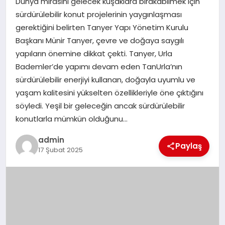
Dünya mirasını gelecek kuşaklara bırakabilmek için
SIYASET
sürdürülebilir konut projelerinin yaygınlaşması
gerektiğini belirten Tanyer Yapı Yönetim Kurulu
SPOR
Başkanı Münir Tanyer, çevre ve doğaya saygılı
yapıların önemine dikkat çekti. Tanyer, Urla
TEKNOLOJI
Bademler’de yapımı devam eden TanUrla’nın
sürdürülebilir enerjiyi kullanan, doğayla uyumlu ve
YAŞAM
yaşam kalitesini yükselten özellikleriyle öne çıktığını
söyledi. Yeşil bir geleceğin ancak sürdürülebilir
konutlarla mümkün olduğunu…
admin
Paylaş
17 Şubat 2025