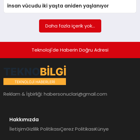
İnsan vücudu iki yaşta aniden yaşlanıyor
SIYASET
SPOR
Daha fazla içerik yok...
TEKNOLOJI
Teknoloji'de Haberin Doğru Adresi
YAŞAM
Reklam & İşbirliği:
habersonuclari@gmail.com
Hakkımızda
İletişim
Gizlilik Politikası
Çerez Politikası
Künye