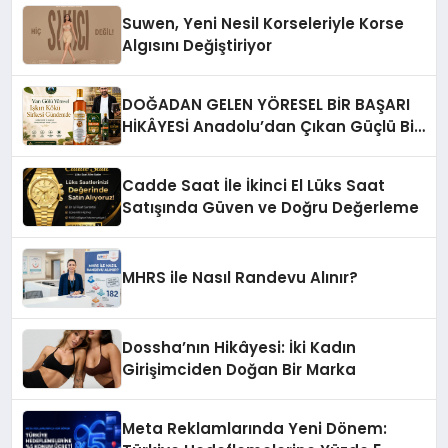
Suwen, Yeni Nesil Korseleriyle Korse
Algısını Değiştiriyor
DOĞADAN GELEN YÖRESEL BİR BAŞARI
HİKÂYESİ Anadolu’dan Çıkan Güçlü Bir
Başarı Hikâyesi: Van Gölü Yöresel
Işkın Kökü Sirkesi
Cadde Saat İle İkinci El Lüks Saat
Satışında Güven ve Doğru Değerleme
MHRS ile Nasıl Randevu Alınır?
Dossha’nın Hikâyesi: İki Kadın
Girişimciden Doğan Bir Marka
Meta Reklamlarında Yeni Dönem: