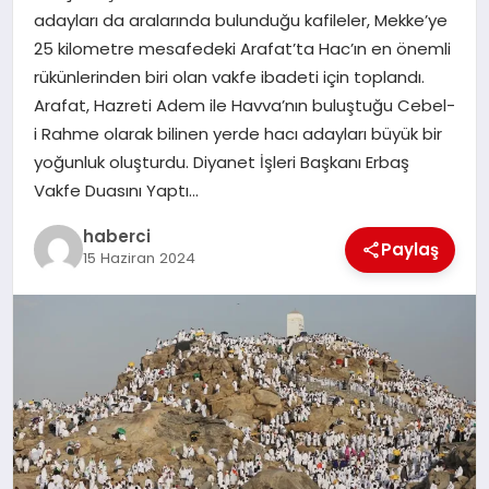
adayları da aralarında bulunduğu kafileler, Mekke’ye
SIYASET
25 kilometre mesafedeki Arafat’ta Hac’ın en önemli
rükünlerinden biri olan vakfe ibadeti için toplandı.
SPOR
Arafat, Hazreti Adem ile Havva’nın buluştuğu Cebel-
i Rahme olarak bilinen yerde hacı adayları büyük bir
TEKNOLOJI
yoğunluk oluşturdu. Diyanet İşleri Başkanı Erbaş
Vakfe Duasını Yaptı…
YAŞAM
haberci
Paylaş
15 Haziran 2024