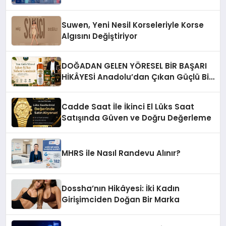
Suwen, Yeni Nesil Korseleriyle Korse
Algısını Değiştiriyor
DOĞADAN GELEN YÖRESEL BİR BAŞARI
HİKÂYESİ Anadolu’dan Çıkan Güçlü Bir
Başarı Hikâyesi: Van Gölü Yöresel
Işkın Kökü Sirkesi
Cadde Saat İle İkinci El Lüks Saat
Satışında Güven ve Doğru Değerleme
MHRS ile Nasıl Randevu Alınır?
Dossha’nın Hikâyesi: İki Kadın
Girişimciden Doğan Bir Marka