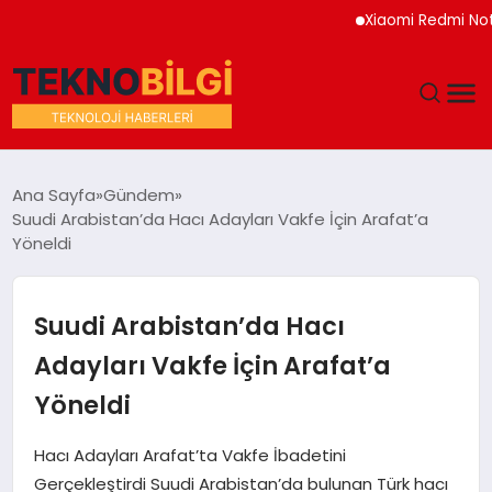
Xiaomi Redmi Note 17 
GÜNDEM
Ana Sayfa
Gündem
Suudi Arabistan’da Hacı Adayları Vakfe İçin Arafat’a
DÜNYA
Yöneldi
EĞITIM
Suudi Arabistan’da Hacı
EKONOMI
Adayları Vakfe İçin Arafat’a
Yöneldi
MAGAZIN
Hacı Adayları Arafat’ta Vakfe İbadetini
SAĞLIK
Gerçekleştirdi Suudi Arabistan’da bulunan Türk hacı