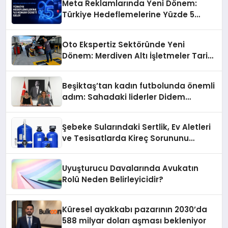
Meta Reklamlarında Yeni Dönem:
Türkiye Hedeflemelerine Yüzde 5
Konum Ücreti Geldi
Oto Ekspertiz Sektöründe Yeni
Dönem: Merdiven Altı İşletmeler Tarih
Oluyor
Beşiktaş’tan kadın futbolunda önemli
adım: Sahadaki liderler Didem
Karagenç ve Başak Gündoğdu kulüp
hafızasını geleceğe taşıyacak
Şebeke Sularındaki Sertlik, Ev Aletleri
ve Tesisatlarda Kireç Sorununu
Artırıyor
Uyuşturucu Davalarında Avukatın
Rolü Neden Belirleyicidir?
Küresel ayakkabı pazarının 2030’da
588 milyar doları aşması bekleniyor