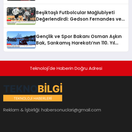
Beşiktaşlı Futbolcular Mağlubiyeti
Değerlendirdi: Gedson Fernandes ve
Gabriel Paulista’dan Açıklamalar
Gençlik ve Spor Bakanı Osman Aşkın
Bak, Sarıkamış Harekatı’nın 110. Yıl
Dönümünde Gençleri Anma Etkinliği
Teknoloji'de Haberin Doğru Adresi
Reklam & İşbirliği:
habersonuclari@gmail.com