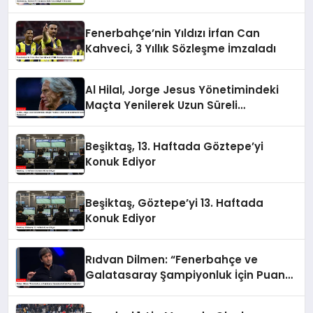
Fenerbahçe’nin Yıldızı İrfan Can
Kahveci, 3 Yıllık Sözleşme İmzaladı
Al Hilal, Jorge Jesus Yönetimindeki
Maçta Yenilerek Uzun Süreli
Yenilmezlik Serisini Sonlandırdı
Beşiktaş, 13. Haftada Göztepe’yi
Konuk Ediyor
Beşiktaş, Göztepe’yi 13. Haftada
Konuk Ediyor
Rıdvan Dilmen: “Fenerbahçe ve
Galatasaray Şampiyonluk İçin Puan
Kaybeder”