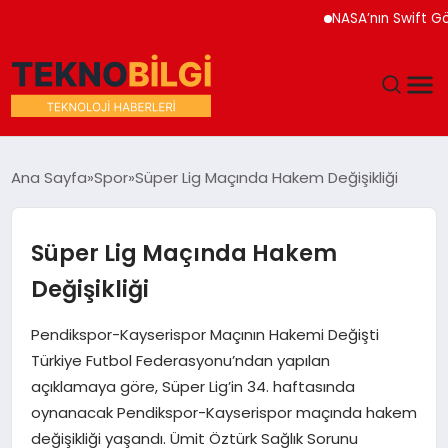
NASA’nın Swift Gözleme
GÜNDEM
Ana Sayfa
Spor
Süper Lig Maçında Hakem Değişikliği
DÜNYA
Süper Lig Maçında Hakem
EĞITIM
Değişikliği
EKONOMI
Pendikspor-Kayserispor Maçının Hakemi Değişti
Türkiye Futbol Federasyonu’ndan yapılan
MAGAZIN
açıklamaya göre, Süper Lig’in 34. haftasında
oynanacak Pendikspor-Kayserispor maçında hakem
SAĞLIK
değişikliği yaşandı. Ümit Öztürk Sağlık Sorunu