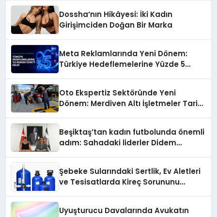
Dossha’nın Hikâyesi: İki Kadın
Girişimciden Doğan Bir Marka
Meta Reklamlarında Yeni Dönem:
Türkiye Hedeflemelerine Yüzde 5
Konum Ücreti Geldi
Oto Ekspertiz Sektöründe Yeni
Dönem: Merdiven Altı İşletmeler Tarih
Oluyor
Beşiktaş’tan kadın futbolunda önemli
adım: Sahadaki liderler Didem
Karagenç ve Başak Gündoğdu kulüp
hafızasını geleceğe taşıyacak
Şebeke Sularındaki Sertlik, Ev Aletleri
ve Tesisatlarda Kireç Sorununu
Artırıyor
Uyuşturucu Davalarında Avukatın