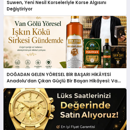
Suwen, Yeni Nesil Korseleriyle Korse Algısını
Değiştiriyor
DOĞADAN GELEN YÖRESEL BİR BAŞARI HİKÂYESİ
Anadolu’dan Çıkan Güçlü Bir Başarı Hikâyesi: Van
Gölü Yöresel Işkın Kökü Sirkesi