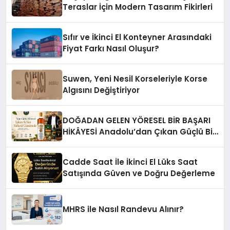
Teraslar İçin Modern Tasarım Fikirleri
Sıfır ve İkinci El Konteyner Arasındaki
Fiyat Farkı Nasıl Oluşur?
Suwen, Yeni Nesil Korseleriyle Korse
Algısını Değiştiriyor
DOĞADAN GELEN YÖRESEL BİR BAŞARI
HİKÂYESİ Anadolu’dan Çıkan Güçlü Bir
Başarı Hikâyesi: Van Gölü Yöresel
Işkın Kökü Sirkesi
Cadde Saat İle İkinci El Lüks Saat
Satışında Güven ve Doğru Değerleme
MHRS ile Nasıl Randevu Alınır?