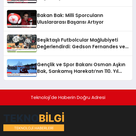
Bakan Bak: Milli Sporcuların
Uluslararası Başarısı Artıyor
Beşiktaşlı Futbolcular Mağlubiyeti
Değerlendirdi: Gedson Fernandes ve
Gabriel Paulista’dan Açıklamalar
Gençlik ve Spor Bakanı Osman Aşkın
Bak, Sarıkamış Harekatı’nın 110. Yıl
Dönümünde Gençleri Anma Etkinliği
Teknoloji'de Haberin Doğru Adresi