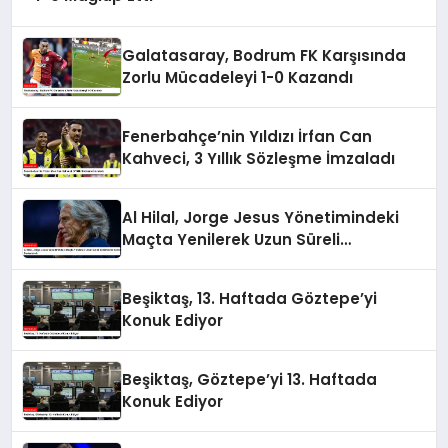
Galatasaray, Bodrum FK Karşısında
Zorlu Mücadeleyi 1-0 Kazandı
Fenerbahçe’nin Yıldızı İrfan Can
Kahveci, 3 Yıllık Sözleşme İmzaladı
Al Hilal, Jorge Jesus Yönetimindeki
Maçta Yenilerek Uzun Süreli
Yenilmezlik Serisini Sonlandırdı
Beşiktaş, 13. Haftada Göztepe’yi
Konuk Ediyor
Beşiktaş, Göztepe’yi 13. Haftada
Konuk Ediyor