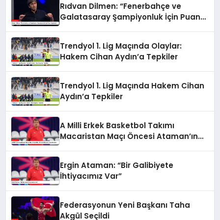
Rıdvan Dilmen: “Fenerbahçe ve
Galatasaray Şampiyonluk İçin Puan
Kaybeder”
Trendyol 1. Lig Maçında Olaylar:
Hakem Cihan Aydın’a Tepkiler
Trendyol 1. Lig Maçında Hakem Cihan
Aydın’a Tepkiler
A Milli Erkek Basketbol Takımı
Macaristan Maçı Öncesi Ataman’ın
Açıklamaları
Ergin Ataman: “Bir Galibiyete
İhtiyacımız Var”
Federasyonun Yeni Başkanı Taha
Akgül Seçildi