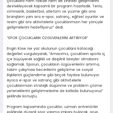
çocuklara hem fiziksel hem de zihinsel gelişimlerini
destekleyecek kapsamlı bir program hazırladık. Tenis,
cimnastik, basketbol, atletizm ve yüzme gibi ana
branşların yanı sıra e-spor, satranç, eğitsel oyunlar ve
resim gibi ara aktivitelerle çocuklarımızın her yönüyle
gelişmelerini hedefliyoruz” dedi.
“SPOR ÇOCUKLARIN ÖZGÜVENLERİNİ ARTIRIYOR”
Engin Köse ise yaz okulunun çocuklara katacağı
değerleri vurgulayarak, “Amacımız, çocukların sporla iç
içe büyüyerek sağlıklı ve disiplinli bireyler olmalarını
sağlamak. Sporun, çocukların özgüvenlerini artırma,
takım çalışması becerilerini geliştirme ve sosyal
ilişkilerini güçlendirme gibi birçok faydası bulunuyor.
Ayrıca e-spor ve satranç gibi aktivitelerle
çocuklarımızın stratejik düşünme ve problem çözme
yeteneklerini geliştirmelerine de katkıda bulunuyoruz”
şeklinde konuştu.
Program kapsamında çocuklar, uzman antrenörler
eşliğinde düzenli spor yapma imkanı bulacak, grup