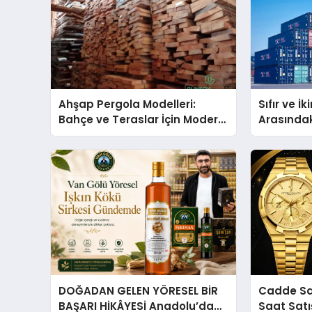
Ahşap Pergola Modelleri:
Sıfır ve İ
Bahçe ve Teraslar İçin Modern
Arasındaki
Tasarım Fikirleri
Oluşur?
DOĞADAN GELEN YÖRESEL BİR
Cadde Saat
BAŞARI HİKÂYESİ Anadolu’dan
Saat Sat