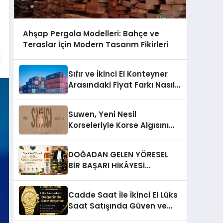
Ahşap Pergola Modelleri: Bahçe ve
Teraslar İçin Modern Tasarım Fikirleri
Sıfır ve İkinci El Konteyner
Arasındaki Fiyat Farkı Nasıl
Oluşur?
Suwen, Yeni Nesil
Korseleriyle Korse Algısını
Değiştiriyor
DOĞADAN GELEN YÖRESEL
BİR BAŞARI HİKÂYESİ
Anadolu’dan Çıkan Güçlü Bir
Başarı Hikâyesi: Van Gölü
Cadde Saat İle İkinci El Lüks
Yöresel Işkın Kökü Sirkesi
Saat Satışında Güven ve
Doğru Değerleme