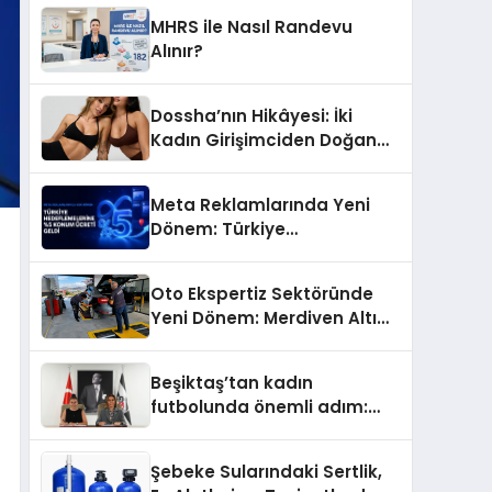
MHRS ile Nasıl Randevu
Alınır?
Dossha’nın Hikâyesi: İki
Kadın Girişimciden Doğan
Bir Marka
Meta Reklamlarında Yeni
Dönem: Türkiye
Hedeflemelerine Yüzde 5
Konum Ücreti Geldi
Oto Ekspertiz Sektöründe
Yeni Dönem: Merdiven Altı
İşletmeler Tarih Oluyor
Beşiktaş’tan kadın
futbolunda önemli adım:
Sahadaki liderler Didem
Karagenç ve Başak
Şebeke Sularındaki Sertlik,
Gündoğdu kulüp hafızasını