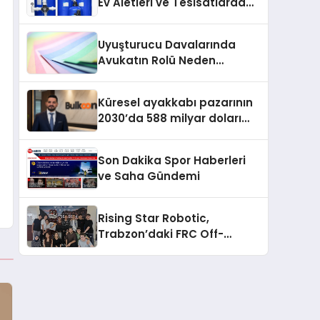
Ev Aletleri ve Tesisatlarda
geleceğe taşıyacak
Kireç Sorununu Artırıyor
Uyuşturucu Davalarında
Avukatın Rolü Neden
Belirleyicidir?
Küresel ayakkabı pazarının
2030’da 588 milyar doları
aşması bekleniyor
Son Dakika Spor Haberleri
ve Saha Gündemi
Rising Star Robotic,
Trabzon’daki FRC Off-
Season Turnuvasında Ödül
Aldı