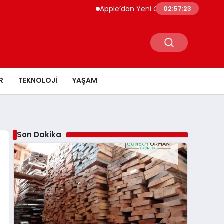
Apple’dan Yeni Cihaz Kiralama Dönemi A
02:57:24
R
TEKNOLOJI
YAŞAM
Son Dakika