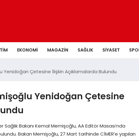
ITIM
EKONOMI
MAGAZIN
SAĞLIK
SIYASET
SPO
u Yenidoğan Çetesine İlişkin Açıklamalarda Bulundu
mişoğlu Yenidoğan Çetesine
ulundu
ler Sağlık Bakanı Kemal Memişoğlu, AA Editör Masası’nda
ulundu. Bakan Memişoğlu, 27 Mart tarihinde CİMER’e yapılan