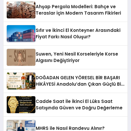
Ahşap Pergola Modelleri: Bahçe ve
Teraslar İçin Modern Tasarım Fikirleri
Sıfır ve İkinci El Konteyner Arasındaki
Fiyat Farkı Nasıl Oluşur?
Suwen, Yeni Nesil Korseleriyle Korse
Algısını Değiştiriyor
DOĞADAN GELEN YÖRESEL BİR BAŞARI
HİKÂYESİ Anadolu’dan Çıkan Güçlü Bir
Başarı Hikâyesi: Van Gölü Yöresel
Işkın Kökü Sirkesi
Cadde Saat İle İkinci El Lüks Saat
Satışında Güven ve Doğru Değerleme
MHRS ile Nasıl Randevu Alınır?