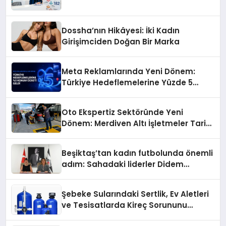
Dossha’nın Hikâyesi: İki Kadın
Girişimciden Doğan Bir Marka
Meta Reklamlarında Yeni Dönem:
Türkiye Hedeflemelerine Yüzde 5
Konum Ücreti Geldi
Oto Ekspertiz Sektöründe Yeni
Dönem: Merdiven Altı İşletmeler Tarih
Oluyor
Beşiktaş’tan kadın futbolunda önemli
adım: Sahadaki liderler Didem
Karagenç ve Başak Gündoğdu kulüp
hafızasını geleceğe taşıyacak
Şebeke Sularındaki Sertlik, Ev Aletleri
ve Tesisatlarda Kireç Sorununu
Artırıyor