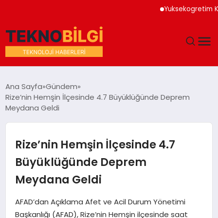
Yuksekogretim Kurumu 
GÜNDEM
Ana Sayfa
Gündem
Rize’nin Hemşin İlçesinde 4.7 Büyüklüğünde Deprem
DÜNYA
Meydana Geldi
EĞITIM
Rize’nin Hemşin İlçesinde 4.7
EKONOMI
Büyüklüğünde Deprem
Meydana Geldi
MAGAZIN
AFAD’dan Açıklama Afet ve Acil Durum Yönetimi
SAĞLIK
Başkanlığı (AFAD), Rize’nin Hemşin ilçesinde saat