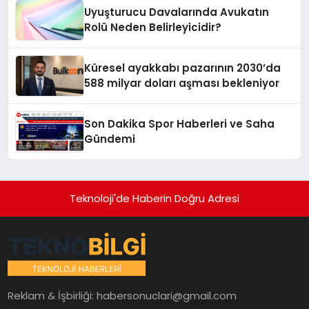
Uyuşturucu Davalarında Avukatın
Rolü Neden Belirleyicidir?
Küresel ayakkabı pazarının 2030’da
588 milyar doları aşması bekleniyor
Son Dakika Spor Haberleri ve Saha
Gündemi
Teknoloji'de Haberin Doğru Adresi
Reklam & İşbirliği:
habersonuclari@gmail.com