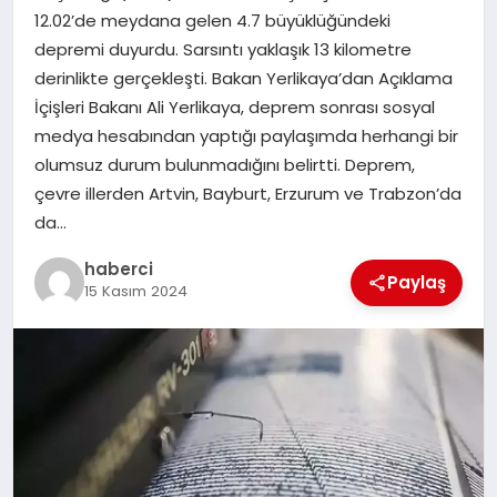
12.02’de meydana gelen 4.7 büyüklüğündeki
SIYASET
depremi duyurdu. Sarsıntı yaklaşık 13 kilometre
derinlikte gerçekleşti. Bakan Yerlikaya’dan Açıklama
SPOR
İçişleri Bakanı Ali Yerlikaya, deprem sonrası sosyal
medya hesabından yaptığı paylaşımda herhangi bir
TEKNOLOJI
olumsuz durum bulunmadığını belirtti. Deprem,
çevre illerden Artvin, Bayburt, Erzurum ve Trabzon’da
YAŞAM
da…
haberci
Paylaş
15 Kasım 2024