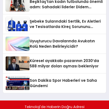
Beşiktaş’tan kadın futbolunda önemli
adım: Sahadaki liderler Didem
Karagenç ve Başak Gündoğdu kulüp
hafızasını geleceğe taşıyacak
Şebeke Sularındaki Sertlik, Ev Aletleri
ve Tesisatlarda Kireç Sorununu
Artırıyor
Uyuşturucu Davalarında Avukatın
Rolü Neden Belirleyicidir?
Küresel ayakkabı pazarının 2030’da
588 milyar doları aşması bekleniyor
Son Dakika Spor Haberleri ve Saha
Gündemi
Teknoloji'de Haberin Doğru Adresi