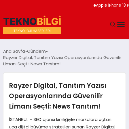
Apple iPhone 18 Pro Etk
GÜNDEM
Ana Sayfa
Gündem
Rayzer Digital, Tanıtım Yazısı Operasyonlarında Güvenilir
DÜNYA
Limanı Seçti: News Tanıtım!
EĞITIM
Rayzer Digital, Tanıtım Yazısı
EKONOMI
Operasyonlarında Güvenilir
Limanı Seçti: News Tanıtım!
MAGAZIN
İSTANBUL – SEO ajansı kimliğiyle markalara uçtan
SAĞLIK
uca dijital büyüme stratejileri sunan Rayzer Digital,