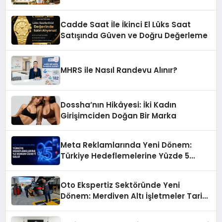
Başarı Hikâyesi: Van Gölü Yöresel
Işkın Kökü Sirkesi
Cadde Saat İle İkinci El Lüks Saat
Satışında Güven ve Doğru Değerleme
MHRS ile Nasıl Randevu Alınır?
Dossha’nın Hikâyesi: İki Kadın
Girişimciden Doğan Bir Marka
Meta Reklamlarında Yeni Dönem:
Türkiye Hedeflemelerine Yüzde 5
Konum Ücreti Geldi
Oto Ekspertiz Sektöründe Yeni
Dönem: Merdiven Altı İşletmeler Tarih
Oluyor