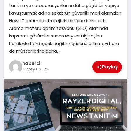
tanıtım yazısı operasyonlarını daha güçlü bir yapıya
SIYASET
kavuşturmak adına sektörün güvenilir markalarından
News Tanıtım ile stratejik iş birliğine imza attı.
SPOR
Arama motoru optimizasyonu (SEO) alanında
kapsamlı çözümler sunan Rayzer Digital, bu
TEKNOLOJI
hamleyle hem içerik dağıtım gücünü artırmayı hem
de müşterilerine daha…
YAŞAM
haberci
Paylaş
15 Mayıs 2026